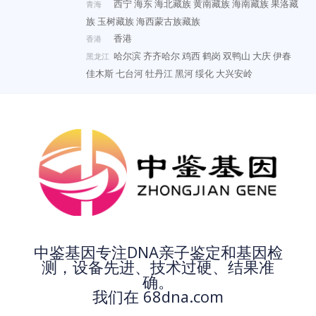
西宁
海东
海北藏族
黄南藏族
海南藏族
果洛藏
青海
族
玉树藏族
海西蒙古族藏族
香港
香港
哈尔滨
齐齐哈尔
鸡西
鹤岗
双鸭山
大庆
伊春
黑龙江
佳木斯
七台河
牡丹江
黑河
绥化
大兴安岭
中鉴基因专注DNA亲子鉴定和基因检
测，设备先进、技术过硬、结果准
确。
我们在 68dna.com