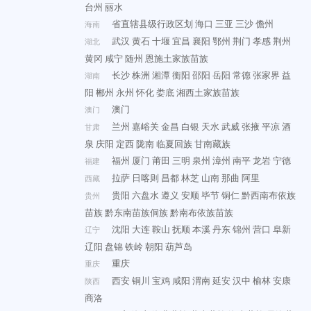
台州
丽水
省直辖县级行政区划
海口
三亚
三沙
儋州
海南
武汉
黄石
十堰
宜昌
襄阳
鄂州
荆门
孝感
荆州
湖北
黄冈
咸宁
随州
恩施土家族苗族
长沙
株洲
湘潭
衡阳
邵阳
岳阳
常德
张家界
益
湖南
阳
郴州
永州
怀化
娄底
湘西土家族苗族
澳门
澳门
兰州
嘉峪关
金昌
白银
天水
武威
张掖
平凉
酒
甘肃
泉
庆阳
定西
陇南
临夏回族
甘南藏族
福州
厦门
莆田
三明
泉州
漳州
南平
龙岩
宁德
福建
拉萨
日喀则
昌都
林芝
山南
那曲
阿里
西藏
贵阳
六盘水
遵义
安顺
毕节
铜仁
黔西南布依族
贵州
苗族
黔东南苗族侗族
黔南布依族苗族
沈阳
大连
鞍山
抚顺
本溪
丹东
锦州
营口
阜新
辽宁
辽阳
盘锦
铁岭
朝阳
葫芦岛
重庆
重庆
西安
铜川
宝鸡
咸阳
渭南
延安
汉中
榆林
安康
陕西
商洛