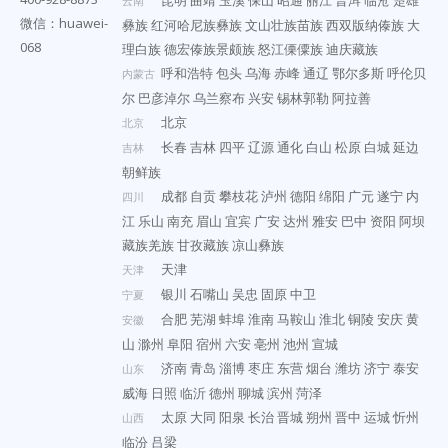
昆明
曲靖
玉溪
保山
昭通
丽江
普洱
临沧
楚雄
云南
微信：huawei-
彝族
红河哈尼族彝族
文山壮族苗族
西双版纳傣族
大
068
理白族
德宏傣族景颇族
怒江傈僳族
迪庆藏族
呼和浩特
包头
乌海
赤峰
通辽
鄂尔多斯
呼伦贝
内蒙古
尔
巴彦淖尔
乌兰察布
兴安
锡林郭勒
阿拉善
北京
北京
长春
吉林
四平
辽源
通化
白山
松原
白城
延边
吉林
朝鲜族
成都
自贡
攀枝花
泸州
德阳
绵阳
广元
遂宁
内
四川
江
乐山
南充
眉山
宜宾
广安
达州
雅安
巴中
资阳
阿坝
藏族羌族
甘孜藏族
凉山彝族
天津
天津
银川
石嘴山
吴忠
固原
中卫
宁夏
合肥
芜湖
蚌埠
淮南
马鞍山
淮北
铜陵
安庆
黄
安徽
山
滁州
阜阳
宿州
六安
亳州
池州
宣城
济南
青岛
淄博
枣庄
东营
烟台
潍坊
济宁
泰安
山东
威海
日照
临沂
德州
聊城
滨州
菏泽
太原
大同
阳泉
长治
晋城
朔州
晋中
运城
忻州
山西
临汾
吕梁