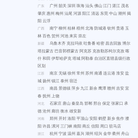
广州
韶关
深圳
珠海
汕头
佛山
江门
湛江
茂名
广东
肇庆
惠州
梅州
汕尾
河源
阳江
清远
东莞
中山
潮州
揭
阳
云浮
南宁
柳州
桂林
梧州
北海
防城港
钦州
贵港
玉
广西
林
百色
贺州
河池
来宾
崇左
乌鲁木齐
克拉玛依
吐鲁番
哈密
昌吉回族
博尔
新疆
塔拉蒙古
巴音郭楞蒙古
阿克苏
克孜勒苏柯尔克孜
喀
什
和田
伊犁哈萨克
塔城
阿勒泰
自治区直辖县级行政
区划
南京
无锡
徐州
常州
苏州
南通
连云港
淮安
盐
江苏
城
扬州
镇江
泰州
宿迁
南昌
景德镇
萍乡
九江
新余
鹰潭
赣州
吉安
宜
江西
春
抚州
上饶
石家庄
唐山
秦皇岛
邯郸
邢台
保定
张家口
承
河北
德
沧州
廊坊
衡水
雄安新
郑州
开封
洛阳
平顶山
安阳
鹤壁
新乡
焦作
濮
河南
阳
许昌
漯河
三门峡
南阳
商丘
信阳
周口
驻马店
杭州
宁波
温州
嘉兴
湖州
绍兴
金华
衢州
舟山
浙江