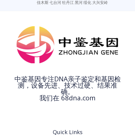
佳木斯
七台河
牡丹江
黑河
绥化
大兴安岭
中鉴基因专注DNA亲子鉴定和基因检
测，设备先进、技术过硬、结果准
确。
我们在 68dna.com
Quick Links