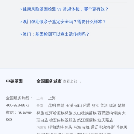
健康风险基因检测 vs 常规体检，哪个更有效？
澳门孕期做亲子鉴定安全吗？需要什么样本？
澳门：基因检测可以查出遗传病吗？
中鉴基因
全国服务城市
查看全部 →
全国服务热线：
上海
上海
400-928-8873
昆明
曲靖
玉溪
保山
昭通
丽江
普洱
临沧
楚雄
云南
微信：huawei-
彝族
红河哈尼族彝族
文山壮族苗族
西双版纳傣族
大
068
理白族
德宏傣族景颇族
怒江傈僳族
迪庆藏族
呼和浩特
包头
乌海
赤峰
通辽
鄂尔多斯
呼伦贝
内蒙古