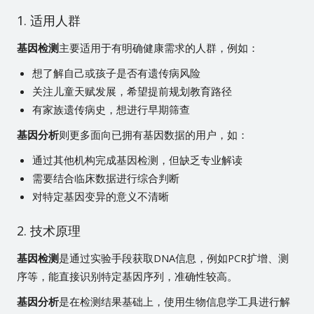
1. 适用人群
基因检测
主要适用于有明确健康需求的人群，例如：
想了解自己或孩子是否有遗传病风险
关注儿童天赋发展，希望提前规划教育路径
有家族遗传病史，想进行早期筛查
基因分析
则更多面向已拥有基因数据的用户，如：
通过其他机构完成基因检测，但缺乏专业解读
需要结合临床数据进行综合判断
对特定基因变异的意义不清晰
2. 技术原理
基因检测
是通过实验手段获取DNA信息，例如PCR扩增、测
序等，能直接识别特定基因序列，准确性较高。
基因分析
是在检测结果基础上，使用生物信息学工具进行解