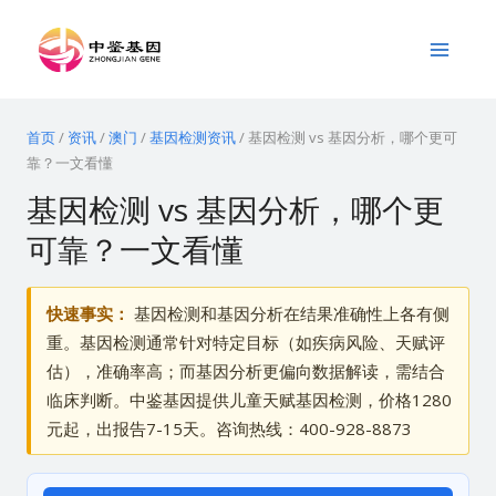
跳
Main
至
Menu
内
容
首页
/
资讯
/
澳门
/
基因检测资讯
/
基因检测 vs 基因分析，哪个更可
靠？一文看懂
基因检测 vs 基因分析，哪个更
可靠？一文看懂
快速事实：
基因检测和基因分析在结果准确性上各有侧
重。基因检测通常针对特定目标（如疾病风险、天赋评
估），准确率高；而基因分析更偏向数据解读，需结合
临床判断。中鉴基因提供儿童天赋基因检测，价格1280
元起，出报告7-15天。咨询热线：400-928-8873