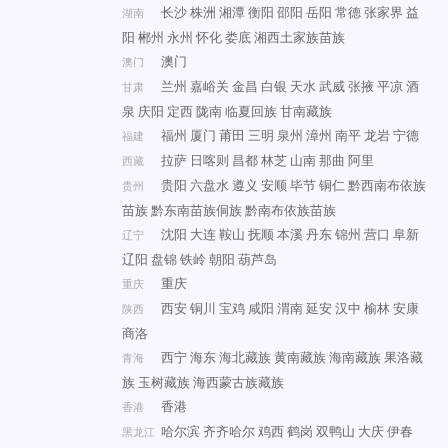
长沙
株洲
湘潭
衡阳
邵阳
岳阳
常德
张家界
益
湖南
阳
郴州
永州
怀化
娄底
湘西土家族苗族
澳门
澳门
兰州
嘉峪关
金昌
白银
天水
武威
张掖
平凉
酒
甘肃
泉
庆阳
定西
陇南
临夏回族
甘南藏族
福州
厦门
莆田
三明
泉州
漳州
南平
龙岩
宁德
福建
拉萨
日喀则
昌都
林芝
山南
那曲
阿里
西藏
贵阳
六盘水
遵义
安顺
毕节
铜仁
黔西南布依族
贵州
苗族
黔东南苗族侗族
黔南布依族苗族
沈阳
大连
鞍山
抚顺
本溪
丹东
锦州
营口
阜新
辽宁
辽阳
盘锦
铁岭
朝阳
葫芦岛
重庆
重庆
西安
铜川
宝鸡
咸阳
渭南
延安
汉中
榆林
安康
陕西
商洛
西宁
海东
海北藏族
黄南藏族
海南藏族
果洛藏
青海
族
玉树藏族
海西蒙古族藏族
香港
香港
哈尔滨
齐齐哈尔
鸡西
鹤岗
双鸭山
大庆
伊春
黑龙江