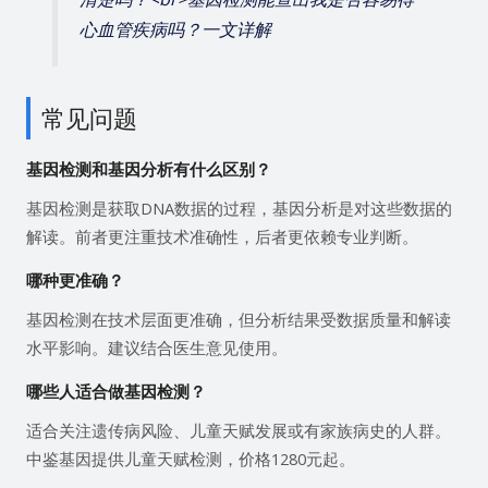
心血管疾病吗？一文详解
常见问题
基因检测和基因分析有什么区别？
基因检测是获取DNA数据的过程，基因分析是对这些数据的
解读。前者更注重技术准确性，后者更依赖专业判断。
哪种更准确？
基因检测在技术层面更准确，但分析结果受数据质量和解读
水平影响。建议结合医生意见使用。
哪些人适合做基因检测？
适合关注遗传病风险、儿童天赋发展或有家族病史的人群。
中鉴基因提供儿童天赋检测，价格1280元起。