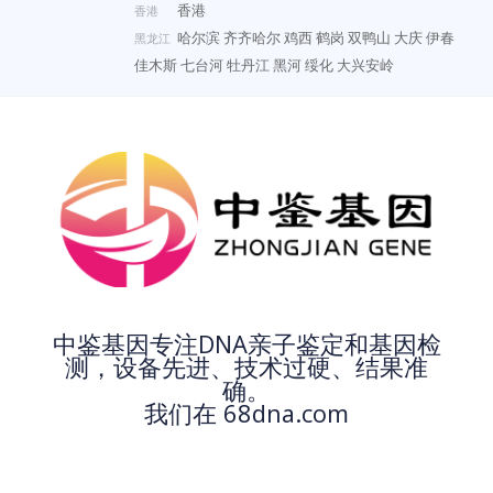
香港
香港
哈尔滨
齐齐哈尔
鸡西
鹤岗
双鸭山
大庆
伊春
黑龙江
佳木斯
七台河
牡丹江
黑河
绥化
大兴安岭
中鉴基因专注DNA亲子鉴定和基因检
测，设备先进、技术过硬、结果准
确。
我们在 68dna.com