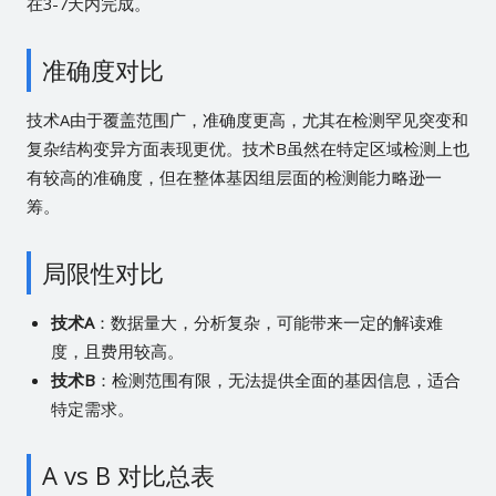
在3-7天内完成。
准确度对比
技术A由于覆盖范围广，准确度更高，尤其在检测罕见突变和
复杂结构变异方面表现更优。技术B虽然在特定区域检测上也
有较高的准确度，但在整体基因组层面的检测能力略逊一
筹。
局限性对比
技术A
：数据量大，分析复杂，可能带来一定的解读难
度，且费用较高。
技术B
：检测范围有限，无法提供全面的基因信息，适合
特定需求。
A vs B 对比总表