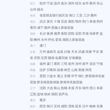
杭州
宁波
温州
嘉兴
湖州
绍兴
金华
衢州
舟山
浙江
台州
丽水
省直辖县级行政区划
海口
三亚
三沙
儋州
海南
武汉
黄石
十堰
宜昌
襄阳
鄂州
荆门
孝感
荆州
湖北
黄冈
咸宁
随州
恩施土家族苗族
长沙
株洲
湘潭
衡阳
邵阳
岳阳
常德
张家界
益
湖南
阳
郴州
永州
怀化
娄底
湘西土家族苗族
澳门
澳门
兰州
嘉峪关
金昌
白银
天水
武威
张掖
平凉
酒
甘肃
泉
庆阳
定西
陇南
临夏回族
甘南藏族
福州
厦门
莆田
三明
泉州
漳州
南平
龙岩
宁德
福建
拉萨
日喀则
昌都
林芝
山南
那曲
阿里
西藏
贵阳
六盘水
遵义
安顺
毕节
铜仁
黔西南布依族
贵州
苗族
黔东南苗族侗族
黔南布依族苗族
沈阳
大连
鞍山
抚顺
本溪
丹东
锦州
营口
阜新
辽宁
辽阳
盘锦
铁岭
朝阳
葫芦岛
重庆
重庆
西安
铜川
宝鸡
咸阳
渭南
延安
汉中
榆林
安康
陕西