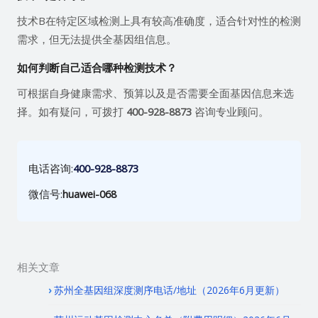
技术B在特定区域检测上具有较高准确度，适合针对性的检测
需求，但无法提供全基因组信息。
如何判断自己适合哪种检测技术？
可根据自身健康需求、预算以及是否需要全面基因信息来选
择。如有疑问，可拨打
400-928-8873
咨询专业顾问。
电话咨询:
400-928-8873
微信号:
huawei-068
相关文章
苏州全基因组深度测序电话/地址（2026年6月更新）