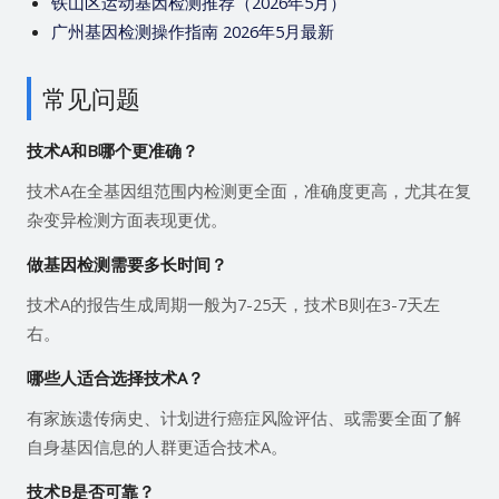
铁山区运动基因检测推荐（2026年5月）
广州基因检测操作指南 2026年5月最新
常见问题
技术A和B哪个更准确？
技术A在全基因组范围内检测更全面，准确度更高，尤其在复
杂变异检测方面表现更优。
做基因检测需要多长时间？
技术A的报告生成周期一般为7-25天，技术B则在3-7天左
右。
哪些人适合选择技术A？
有家族遗传病史、计划进行癌症风险评估、或需要全面了解
自身基因信息的人群更适合技术A。
技术B是否可靠？