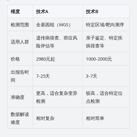
维度
技术A
技术B
检测范围
全基因组（WGS）
特定区域/靶向测序
遗传病筛查、癌症风
亲子鉴定、特定疾
适用人群
险评估等
病筛查等
价格
2980元起
1000-2000元
出报告时
7-25天
3-7天
间
更高，适合复杂变异
较高，适合特定位
准确度
检测
点检测
数据解读
相对复杂
相对简单
难度