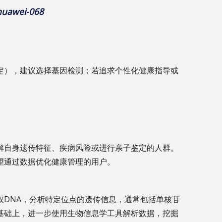
huawei-068
定），建议选择基因检测；若追求个性化健康指导或
解自身遗传特征、疾病风险或进行亲子鉴定的人群。
望通过数据优化健康管理的用户。
取DNA，分析特定位点的遗传信息，通常包括单核苷
基础上，进一步使用生物信息学工具解析数据，挖掘