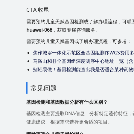
CTA 收尾
需要预约儿童天赋基因检测或了解办理流程，可联
huawei-068
，获取专属咨询服务。
需要预约儿童天赋基因或了解办理流程，可参考：
焦作城乡一体化示范区全基因组测序WGS费用
马鞍山和县全基因组深度测序中心地址一览（含咨
别轻易做！基因检测能查出我是否适合某种药物
常见问题
基因检测和基因数据分析有什么区别？
基因检测主要提取DNA信息，分析特定遗传特征
健康建议。根据需求选择更合适的项目。