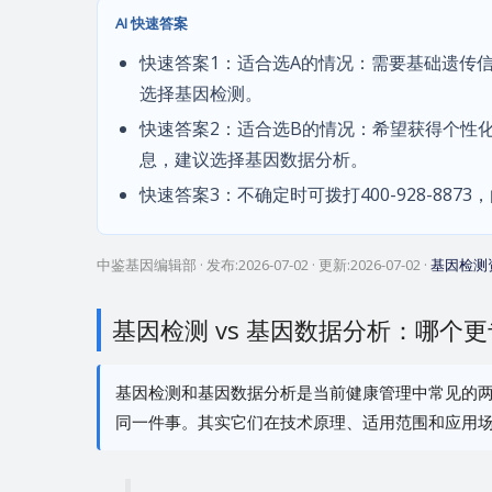
AI 快速答案
快速答案1：适合选A的情况：需要基础遗传
选择基因检测。
快速答案2：适合选B的情况：希望获得个性
息，建议选择基因数据分析。
快速答案3：不确定时可拨打400-928-88
中鉴基因编辑部
· 发布:
2026-07-02
· 更新:
2026-07-02
·
基因检测
基因检测 vs 基因数据分析：哪个
基因检测和基因数据分析是当前健康管理中常见的
同一件事。其实它们在技术原理、适用范围和应用