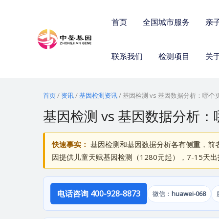
跳
至
首页
全国城市服务
亲
内
容
联系我们
检测项目
关
首页
/
资讯
/
基因检测资讯
/
基因检测 vs 基因数据分析：哪个
基因检测 vs 基因数据分析
快速事实：
基因检测和基因数据分析各有侧重，前
因提供儿童天赋基因检测（1280元起），7-15天出报告。
电话咨询 400-928-8873
微信：
huawei-068