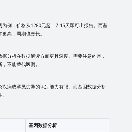
例，价格从1280元起，7-15天即可出报告。而基
常更高，周期也更长。
数据分析在数据解读方面更具深度。需要注意的是，
断，不能替代医嘱。
杂疾病或罕见变异的识别能力有限。而基因数据分析
性。
基因数据分析