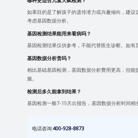
哪种更适合儿童天赋检测？
如果目的是了解孩子的遗传潜力或兴趣倾向，建议
考虑基因数据分析。
基因检测结果能用来看病吗？
基因检测结果仅供参考，不能代替医生诊断。如有
基因数据分析贵吗？
相比基础基因检测，基因数据分析费用更高，但能
服。
检测后多久能拿到结果？
基因检测一般7-15天出报告，基因数据分析时间
电话咨询:
400-928-8873