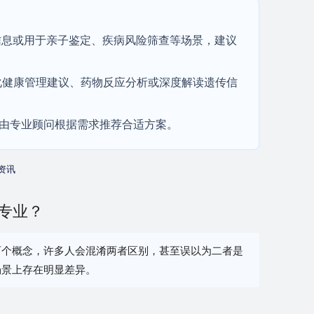
信息或用于亲子鉴定、疾病风险筛查等场景，建议
化健康管理建议、药物反应分析或深度解读遗传信
73，由专业顾问根据需求推荐合适方案。
资讯
更专业？
两个概念，许多人会混淆两者区别，甚至误以为二者是
场景上存在明显差异。