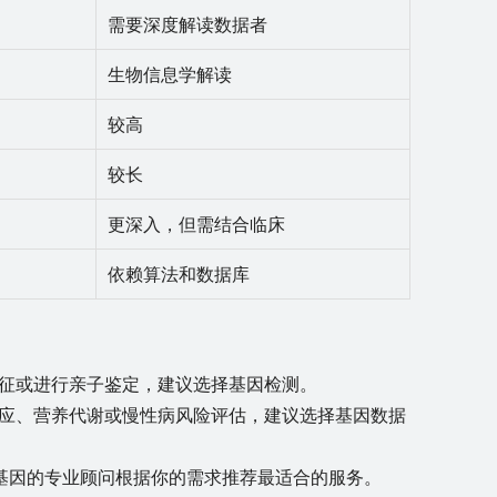
需要深度解读数据者
生物信息学解读
较高
较长
更深入，但需结合临床
依赖算法和数据库
征或进行亲子鉴定，建议选择基因检测。
应、营养代谢或慢性病风险评估，建议选择基因数据
基因的专业顾问根据你的需求推荐最适合的服务。