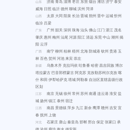
济南
青岛
淄博
枣庄
东营
烟台
潍坊
济宁
泰安
山东
威海
日照
临沂
德州
聊城
滨州
菏泽
太原
大同
阳泉
长治
晋城
朔州
晋中
运城
忻州
山西
临汾
吕梁
广州
韶关
深圳
珠海
汕头
佛山
江门
湛江
茂名
广东
肇庆
惠州
梅州
汕尾
河源
阳江
清远
东莞
中山
潮州
揭
阳
云浮
南宁
柳州
桂林
梧州
北海
防城港
钦州
贵港
玉
广西
林
百色
贺州
河池
来宾
崇左
乌鲁木齐
克拉玛依
吐鲁番
哈密
昌吉回族
博尔
新疆
塔拉蒙古
巴音郭楞蒙古
阿克苏
克孜勒苏柯尔克孜
喀
什
和田
伊犁哈萨克
塔城
阿勒泰
自治区直辖县级行政
区划
南京
无锡
徐州
常州
苏州
南通
连云港
淮安
盐
江苏
城
扬州
镇江
泰州
宿迁
南昌
景德镇
萍乡
九江
新余
鹰潭
赣州
吉安
宜
江西
春
抚州
上饶
石家庄
唐山
秦皇岛
邯郸
邢台
保定
张家口
承
河北
德
沧州
廊坊
衡水
雄安新