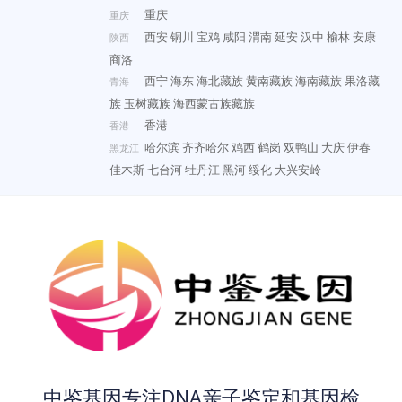
重庆
重庆
西安
铜川
宝鸡
咸阳
渭南
延安
汉中
榆林
安康
陕西
商洛
西宁
海东
海北藏族
黄南藏族
海南藏族
果洛藏
青海
族
玉树藏族
海西蒙古族藏族
香港
香港
哈尔滨
齐齐哈尔
鸡西
鹤岗
双鸭山
大庆
伊春
黑龙江
佳木斯
七台河
牡丹江
黑河
绥化
大兴安岭
中鉴基因专注DNA亲子鉴定和基因检