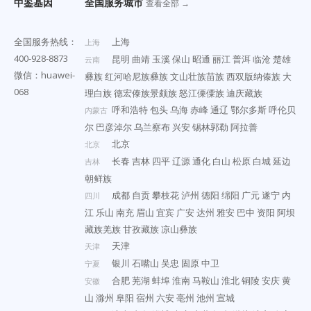
中鉴基因
全国服务城市
查看全部 →
全国服务热线：
上海
上海
400-928-8873
昆明
曲靖
玉溪
保山
昭通
丽江
普洱
临沧
楚雄
云南
微信：huawei-
彝族
红河哈尼族彝族
文山壮族苗族
西双版纳傣族
大
068
理白族
德宏傣族景颇族
怒江傈僳族
迪庆藏族
呼和浩特
包头
乌海
赤峰
通辽
鄂尔多斯
呼伦贝
内蒙古
尔
巴彦淖尔
乌兰察布
兴安
锡林郭勒
阿拉善
北京
北京
长春
吉林
四平
辽源
通化
白山
松原
白城
延边
吉林
朝鲜族
成都
自贡
攀枝花
泸州
德阳
绵阳
广元
遂宁
内
四川
江
乐山
南充
眉山
宜宾
广安
达州
雅安
巴中
资阳
阿坝
藏族羌族
甘孜藏族
凉山彝族
天津
天津
银川
石嘴山
吴忠
固原
中卫
宁夏
合肥
芜湖
蚌埠
淮南
马鞍山
淮北
铜陵
安庆
黄
安徽
山
滁州
阜阳
宿州
六安
亳州
池州
宣城