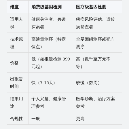
维度
消费级基因检测
医疗级基因检测
适用人
健康关注者、兴趣
疾病风险评估、遗传
群
探索者
病筛查者
技术原
高通量测序（特定
全基因组测序或靶向
理
位点）
测序
低（如祖源检测 399
高（数千至万元不
价格
元起）
等）
出报告
快（7-15天）
较慢（数周）
时间
结果用
个人兴趣、健康管
医学诊断、治疗方案
途
理参考
参考
合规性
一般
更高