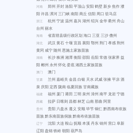
郑州
开封
洛阳
平顶山
安阳
鹤壁
新乡
焦作
濮
河南
阳
许昌
漯河
三门峡
南阳
商丘
信阳
周口
驻马店
杭州
宁波
温州
嘉兴
湖州
绍兴
金华
衢州
舟山
浙江
台州
丽水
省直辖县级行政区划
海口
三亚
三沙
儋州
海南
武汉
黄石
十堰
宜昌
襄阳
鄂州
荆门
孝感
荆州
湖北
黄冈
咸宁
随州
恩施土家族苗族
长沙
株洲
湘潭
衡阳
邵阳
岳阳
常德
张家界
益
湖南
阳
郴州
永州
怀化
娄底
湘西土家族苗族
澳门
澳门
兰州
嘉峪关
金昌
白银
天水
武威
张掖
平凉
酒
甘肃
泉
庆阳
定西
陇南
临夏回族
甘南藏族
福州
厦门
莆田
三明
泉州
漳州
南平
龙岩
宁德
福建
拉萨
日喀则
昌都
林芝
山南
那曲
阿里
西藏
贵阳
六盘水
遵义
安顺
毕节
铜仁
黔西南布依族
贵州
苗族
黔东南苗族侗族
黔南布依族苗族
沈阳
大连
鞍山
抚顺
本溪
丹东
锦州
营口
阜新
辽宁
辽阳
盘锦
铁岭
朝阳
葫芦岛