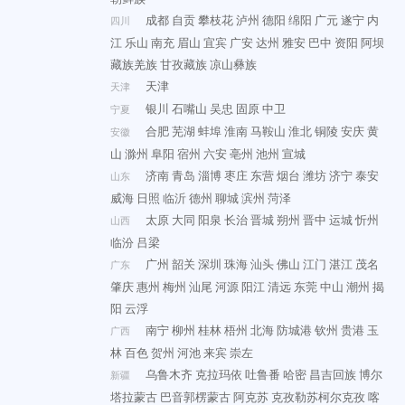
成都
自贡
攀枝花
泸州
德阳
绵阳
广元
遂宁
内
四川
江
乐山
南充
眉山
宜宾
广安
达州
雅安
巴中
资阳
阿坝
藏族羌族
甘孜藏族
凉山彝族
天津
天津
银川
石嘴山
吴忠
固原
中卫
宁夏
合肥
芜湖
蚌埠
淮南
马鞍山
淮北
铜陵
安庆
黄
安徽
山
滁州
阜阳
宿州
六安
亳州
池州
宣城
济南
青岛
淄博
枣庄
东营
烟台
潍坊
济宁
泰安
山东
威海
日照
临沂
德州
聊城
滨州
菏泽
太原
大同
阳泉
长治
晋城
朔州
晋中
运城
忻州
山西
临汾
吕梁
广州
韶关
深圳
珠海
汕头
佛山
江门
湛江
茂名
广东
肇庆
惠州
梅州
汕尾
河源
阳江
清远
东莞
中山
潮州
揭
阳
云浮
南宁
柳州
桂林
梧州
北海
防城港
钦州
贵港
玉
广西
林
百色
贺州
河池
来宾
崇左
乌鲁木齐
克拉玛依
吐鲁番
哈密
昌吉回族
博尔
新疆
塔拉蒙古
巴音郭楞蒙古
阿克苏
克孜勒苏柯尔克孜
喀