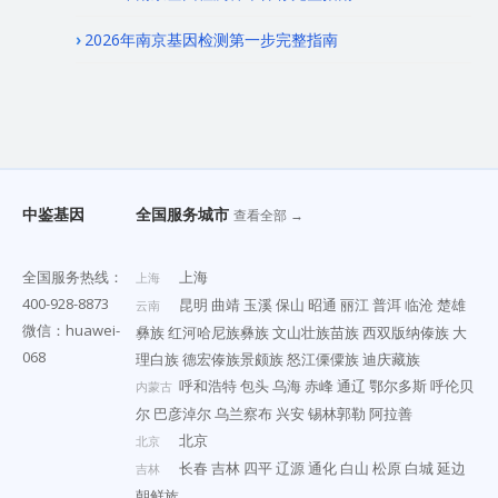
2026年南京基因检测第一步完整指南
中鉴基因
全国服务城市
查看全部 →
全国服务热线：
上海
上海
400-928-8873
昆明
曲靖
玉溪
保山
昭通
丽江
普洱
临沧
楚雄
云南
微信：huawei-
彝族
红河哈尼族彝族
文山壮族苗族
西双版纳傣族
大
068
理白族
德宏傣族景颇族
怒江傈僳族
迪庆藏族
呼和浩特
包头
乌海
赤峰
通辽
鄂尔多斯
呼伦贝
内蒙古
尔
巴彦淖尔
乌兰察布
兴安
锡林郭勒
阿拉善
北京
北京
长春
吉林
四平
辽源
通化
白山
松原
白城
延边
吉林
朝鲜族