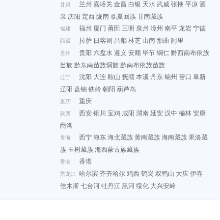
兰州
嘉峪关
金昌
白银
天水
武威
张掖
平凉
酒
甘肃
泉
庆阳
定西
陇南
临夏回族
甘南藏族
福州
厦门
莆田
三明
泉州
漳州
南平
龙岩
宁德
福建
拉萨
日喀则
昌都
林芝
山南
那曲
阿里
西藏
贵阳
六盘水
遵义
安顺
毕节
铜仁
黔西南布依族
贵州
苗族
黔东南苗族侗族
黔南布依族苗族
沈阳
大连
鞍山
抚顺
本溪
丹东
锦州
营口
阜新
辽宁
辽阳
盘锦
铁岭
朝阳
葫芦岛
重庆
重庆
西安
铜川
宝鸡
咸阳
渭南
延安
汉中
榆林
安康
陕西
商洛
西宁
海东
海北藏族
黄南藏族
海南藏族
果洛藏
青海
族
玉树藏族
海西蒙古族藏族
香港
香港
哈尔滨
齐齐哈尔
鸡西
鹤岗
双鸭山
大庆
伊春
黑龙江
佳木斯
七台河
牡丹江
黑河
绥化
大兴安岭