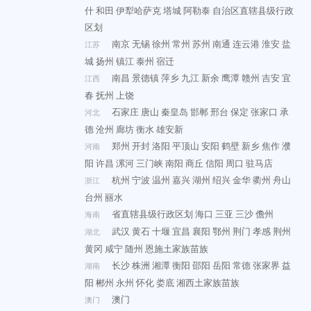
什
和田
伊犁哈萨克
塔城
阿勒泰
自治区直辖县级行政
区划
南京
无锡
徐州
常州
苏州
南通
连云港
淮安
盐
江苏
城
扬州
镇江
泰州
宿迁
南昌
景德镇
萍乡
九江
新余
鹰潭
赣州
吉安
宜
江西
春
抚州
上饶
石家庄
唐山
秦皇岛
邯郸
邢台
保定
张家口
承
河北
德
沧州
廊坊
衡水
雄安新
郑州
开封
洛阳
平顶山
安阳
鹤壁
新乡
焦作
濮
河南
阳
许昌
漯河
三门峡
南阳
商丘
信阳
周口
驻马店
杭州
宁波
温州
嘉兴
湖州
绍兴
金华
衢州
舟山
浙江
台州
丽水
省直辖县级行政区划
海口
三亚
三沙
儋州
海南
武汉
黄石
十堰
宜昌
襄阳
鄂州
荆门
孝感
荆州
湖北
黄冈
咸宁
随州
恩施土家族苗族
长沙
株洲
湘潭
衡阳
邵阳
岳阳
常德
张家界
益
湖南
阳
郴州
永州
怀化
娄底
湘西土家族苗族
澳门
澳门