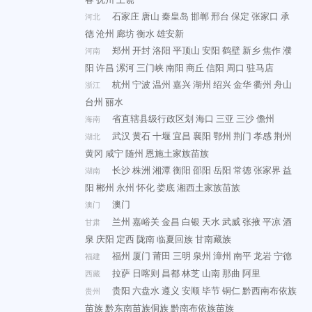
石家庄
唐山
秦皇岛
邯郸
邢台
保定
张家口
承
河北
德
沧州
廊坊
衡水
雄安新
郑州
开封
洛阳
平顶山
安阳
鹤壁
新乡
焦作
濮
河南
阳
许昌
漯河
三门峡
南阳
商丘
信阳
周口
驻马店
杭州
宁波
温州
嘉兴
湖州
绍兴
金华
衢州
舟山
浙江
台州
丽水
省直辖县级行政区划
海口
三亚
三沙
儋州
海南
武汉
黄石
十堰
宜昌
襄阳
鄂州
荆门
孝感
荆州
湖北
黄冈
咸宁
随州
恩施土家族苗族
长沙
株洲
湘潭
衡阳
邵阳
岳阳
常德
张家界
益
湖南
阳
郴州
永州
怀化
娄底
湘西土家族苗族
澳门
澳门
兰州
嘉峪关
金昌
白银
天水
武威
张掖
平凉
酒
甘肃
泉
庆阳
定西
陇南
临夏回族
甘南藏族
福州
厦门
莆田
三明
泉州
漳州
南平
龙岩
宁德
福建
拉萨
日喀则
昌都
林芝
山南
那曲
阿里
西藏
贵阳
六盘水
遵义
安顺
毕节
铜仁
黔西南布依族
贵州
苗族
黔东南苗族侗族
黔南布依族苗族