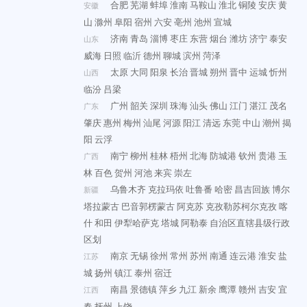
合肥
芜湖
蚌埠
淮南
马鞍山
淮北
铜陵
安庆
黄
安徽
山
滁州
阜阳
宿州
六安
亳州
池州
宣城
济南
青岛
淄博
枣庄
东营
烟台
潍坊
济宁
泰安
山东
威海
日照
临沂
德州
聊城
滨州
菏泽
太原
大同
阳泉
长治
晋城
朔州
晋中
运城
忻州
山西
临汾
吕梁
广州
韶关
深圳
珠海
汕头
佛山
江门
湛江
茂名
广东
肇庆
惠州
梅州
汕尾
河源
阳江
清远
东莞
中山
潮州
揭
阳
云浮
南宁
柳州
桂林
梧州
北海
防城港
钦州
贵港
玉
广西
林
百色
贺州
河池
来宾
崇左
乌鲁木齐
克拉玛依
吐鲁番
哈密
昌吉回族
博尔
新疆
塔拉蒙古
巴音郭楞蒙古
阿克苏
克孜勒苏柯尔克孜
喀
什
和田
伊犁哈萨克
塔城
阿勒泰
自治区直辖县级行政
区划
南京
无锡
徐州
常州
苏州
南通
连云港
淮安
盐
江苏
城
扬州
镇江
泰州
宿迁
南昌
景德镇
萍乡
九江
新余
鹰潭
赣州
吉安
宜
江西
春
抚州
上饶