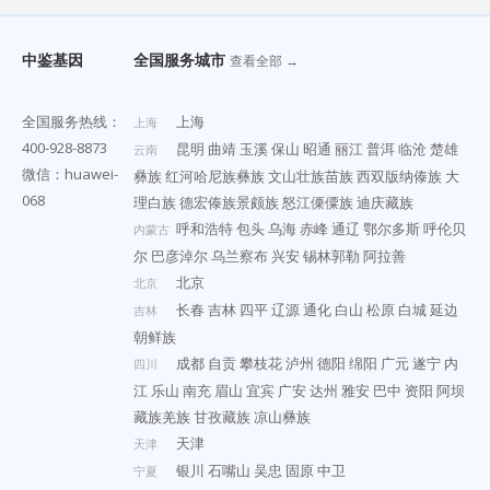
中鉴基因
全国服务城市
查看全部 →
全国服务热线：
上海
上海
400-928-8873
昆明
曲靖
玉溪
保山
昭通
丽江
普洱
临沧
楚雄
云南
微信：huawei-
彝族
红河哈尼族彝族
文山壮族苗族
西双版纳傣族
大
068
理白族
德宏傣族景颇族
怒江傈僳族
迪庆藏族
呼和浩特
包头
乌海
赤峰
通辽
鄂尔多斯
呼伦贝
内蒙古
尔
巴彦淖尔
乌兰察布
兴安
锡林郭勒
阿拉善
北京
北京
长春
吉林
四平
辽源
通化
白山
松原
白城
延边
吉林
朝鲜族
成都
自贡
攀枝花
泸州
德阳
绵阳
广元
遂宁
内
四川
江
乐山
南充
眉山
宜宾
广安
达州
雅安
巴中
资阳
阿坝
藏族羌族
甘孜藏族
凉山彝族
天津
天津
银川
石嘴山
吴忠
固原
中卫
宁夏