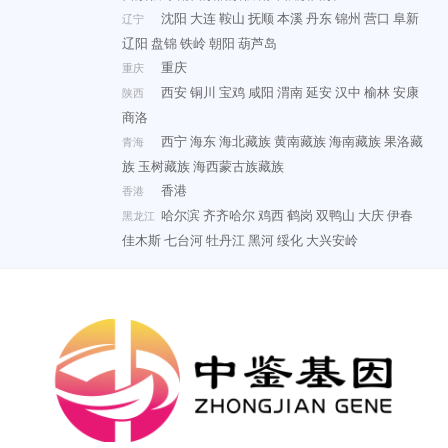
沈阳
大连
鞍山
抚顺
本溪
丹东
锦州
营口
阜新
辽宁
辽阳
盘锦
铁岭
朝阳
葫芦岛
重庆
重庆
西安
铜川
宝鸡
咸阳
渭南
延安
汉中
榆林
安康
陕西
商洛
西宁
海东
海北藏族
黄南藏族
海南藏族
果洛藏
青海
族
玉树藏族
海西蒙古族藏族
香港
香港
哈尔滨
齐齐哈尔
鸡西
鹤岗
双鸭山
大庆
伊春
黑龙江
佳木斯
七台河
牡丹江
黑河
绥化
大兴安岭