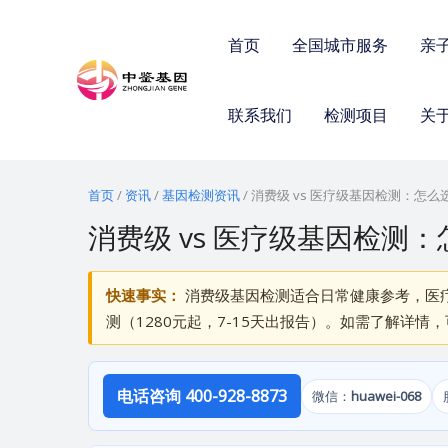
跳
至
首页
全国城市服务
亲
内
容
联系我们
检测项目
关
首页
/
资讯
/
基因检测资讯
/
消费级 vs 医疗级基因检测：怎
消费级 vs 医疗级基因检测
快速事实：
消费级基因检测适合日常健康参考，医
测（1280元起，7-15天出报告）。如需了解详情
电话咨询 400-928-8873
微信：
huawei-068