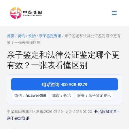
跳
Main
至
Menu
内
容
首页
/
资讯
/
长治
/
亲子鉴定资讯
/
亲子鉴定和法律公证鉴定哪个更有
效？一张表看懂区别
亲子鉴定和法律公证鉴定哪个更
有效？一张表看懂区别
电话咨询 400-928-8873
微信：
huawei-068
城市：长治
服务：亲子鉴定资讯
中鉴基因编辑部
· 发布:
2026-05-20
· 更新:
2026-05-20
·
长治同城文章
·
亲子鉴定资讯