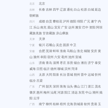
北京
北京
长春
吉林
四平
辽源
通化
白山
松原
白城
延边
吉林
朝鲜族
成都
自贡
攀枝花
泸州
德阳
绵阳
广元
遂宁
内
四川
江
乐山
南充
眉山
宜宾
广安
达州
雅安
巴中
资阳
阿坝
藏族羌族
甘孜藏族
凉山彝族
天津
天津
银川
石嘴山
吴忠
固原
中卫
宁夏
合肥
芜湖
蚌埠
淮南
马鞍山
淮北
铜陵
安庆
黄
安徽
山
滁州
阜阳
宿州
六安
亳州
池州
宣城
济南
青岛
淄博
枣庄
东营
烟台
潍坊
济宁
泰安
山东
威海
日照
临沂
德州
聊城
滨州
菏泽
太原
大同
阳泉
长治
晋城
朔州
晋中
运城
忻州
山西
临汾
吕梁
广州
韶关
深圳
珠海
汕头
佛山
江门
湛江
茂名
广东
肇庆
惠州
梅州
汕尾
河源
阳江
清远
东莞
中山
潮州
揭
阳
云浮
南宁
柳州
桂林
梧州
北海
防城港
钦州
贵港
玉
广西