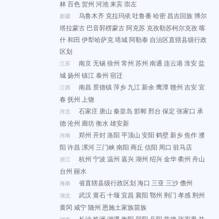
林
百色
贺州
河池
来宾
崇左
乌鲁木齐
克拉玛依
吐鲁番
哈密
昌吉回族
博尔
新疆
塔拉蒙古
巴音郭楞蒙古
阿克苏
克孜勒苏柯尔克孜
喀
什
和田
伊犁哈萨克
塔城
阿勒泰
自治区直辖县级行政
区划
南京
无锡
徐州
常州
苏州
南通
连云港
淮安
盐
江苏
城
扬州
镇江
泰州
宿迁
南昌
景德镇
萍乡
九江
新余
鹰潭
赣州
吉安
宜
江西
春
抚州
上饶
石家庄
唐山
秦皇岛
邯郸
邢台
保定
张家口
承
河北
德
沧州
廊坊
衡水
雄安新
郑州
开封
洛阳
平顶山
安阳
鹤壁
新乡
焦作
濮
河南
阳
许昌
漯河
三门峡
南阳
商丘
信阳
周口
驻马店
杭州
宁波
温州
嘉兴
湖州
绍兴
金华
衢州
舟山
浙江
台州
丽水
省直辖县级行政区划
海口
三亚
三沙
儋州
海南
武汉
黄石
十堰
宜昌
襄阳
鄂州
荆门
孝感
荆州
湖北
黄冈
咸宁
随州
恩施土家族苗族