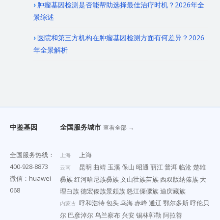
肿瘤基因检测是否能帮助选择最佳治疗时机？2026年全
景综述
医院和第三方机构在肿瘤基因检测方面有何差异？2026
年全景解析
中鉴基因
全国服务城市
查看全部 →
全国服务热线：
上海
上海
400-928-8873
昆明
曲靖
玉溪
保山
昭通
丽江
普洱
临沧
楚雄
云南
微信：huawei-
彝族
红河哈尼族彝族
文山壮族苗族
西双版纳傣族
大
068
理白族
德宏傣族景颇族
怒江傈僳族
迪庆藏族
呼和浩特
包头
乌海
赤峰
通辽
鄂尔多斯
呼伦贝
内蒙古
尔
巴彦淖尔
乌兰察布
兴安
锡林郭勒
阿拉善