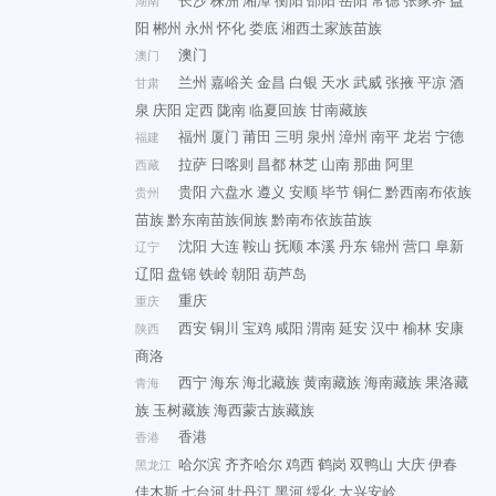
长沙
株洲
湘潭
衡阳
邵阳
岳阳
常德
张家界
益
湖南
阳
郴州
永州
怀化
娄底
湘西土家族苗族
澳门
澳门
兰州
嘉峪关
金昌
白银
天水
武威
张掖
平凉
酒
甘肃
泉
庆阳
定西
陇南
临夏回族
甘南藏族
福州
厦门
莆田
三明
泉州
漳州
南平
龙岩
宁德
福建
拉萨
日喀则
昌都
林芝
山南
那曲
阿里
西藏
贵阳
六盘水
遵义
安顺
毕节
铜仁
黔西南布依族
贵州
苗族
黔东南苗族侗族
黔南布依族苗族
沈阳
大连
鞍山
抚顺
本溪
丹东
锦州
营口
阜新
辽宁
辽阳
盘锦
铁岭
朝阳
葫芦岛
重庆
重庆
西安
铜川
宝鸡
咸阳
渭南
延安
汉中
榆林
安康
陕西
商洛
西宁
海东
海北藏族
黄南藏族
海南藏族
果洛藏
青海
族
玉树藏族
海西蒙古族藏族
香港
香港
哈尔滨
齐齐哈尔
鸡西
鹤岗
双鸭山
大庆
伊春
黑龙江
佳木斯
七台河
牡丹江
黑河
绥化
大兴安岭