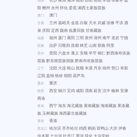
长沙
株洲
湘潭
衡阳
邵阳
岳阳
常德
张家界
益
湖南
阳
郴州
永州
怀化
娄底
湘西土家族苗族
澳门
澳门
兰州
嘉峪关
金昌
白银
天水
武威
张掖
平凉
酒
甘肃
泉
庆阳
定西
陇南
临夏回族
甘南藏族
福州
厦门
莆田
三明
泉州
漳州
南平
龙岩
宁德
福建
拉萨
日喀则
昌都
林芝
山南
那曲
阿里
西藏
贵阳
六盘水
遵义
安顺
毕节
铜仁
黔西南布依族
贵州
苗族
黔东南苗族侗族
黔南布依族苗族
沈阳
大连
鞍山
抚顺
本溪
丹东
锦州
营口
阜新
辽宁
辽阳
盘锦
铁岭
朝阳
葫芦岛
重庆
重庆
西安
铜川
宝鸡
咸阳
渭南
延安
汉中
榆林
安康
陕西
商洛
西宁
海东
海北藏族
黄南藏族
海南藏族
果洛藏
青海
族
玉树藏族
海西蒙古族藏族
香港
香港
哈尔滨
齐齐哈尔
鸡西
鹤岗
双鸭山
大庆
伊春
黑龙江
佳木斯
七台河
牡丹江
黑河
绥化
大兴安岭