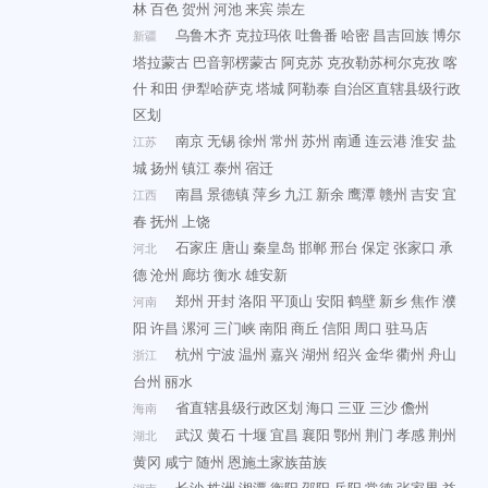
林
百色
贺州
河池
来宾
崇左
乌鲁木齐
克拉玛依
吐鲁番
哈密
昌吉回族
博尔
新疆
塔拉蒙古
巴音郭楞蒙古
阿克苏
克孜勒苏柯尔克孜
喀
什
和田
伊犁哈萨克
塔城
阿勒泰
自治区直辖县级行政
区划
南京
无锡
徐州
常州
苏州
南通
连云港
淮安
盐
江苏
城
扬州
镇江
泰州
宿迁
南昌
景德镇
萍乡
九江
新余
鹰潭
赣州
吉安
宜
江西
春
抚州
上饶
石家庄
唐山
秦皇岛
邯郸
邢台
保定
张家口
承
河北
德
沧州
廊坊
衡水
雄安新
郑州
开封
洛阳
平顶山
安阳
鹤壁
新乡
焦作
濮
河南
阳
许昌
漯河
三门峡
南阳
商丘
信阳
周口
驻马店
杭州
宁波
温州
嘉兴
湖州
绍兴
金华
衢州
舟山
浙江
台州
丽水
省直辖县级行政区划
海口
三亚
三沙
儋州
海南
武汉
黄石
十堰
宜昌
襄阳
鄂州
荆门
孝感
荆州
湖北
黄冈
咸宁
随州
恩施土家族苗族