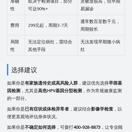
准确
取决于检测项目，部分
灵敏度较高，但早期
性
可达90%+
易漏诊
通常数百至数千元，
费用
299元起，周期3-7天
周期较长
局限
无法定位病灶，需结合
无法发现早期微小病
性
其他手段
灶
选择建议
如果你是
有家族遗传史或高风险人群
，建议优先选择
早筛基
因检测
，尤其是
高危HPV基因分型检测
，作为常规健康监测
的一部分。
如果你是
已有症状或体检异常者
，建议结合
影像学检查
，以
便更直观地评估身体状况。
如果你是
不确定如何选择
，可拨打
400-928-8873
，让专业顾