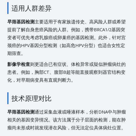
适用人群差异
早筛基因检测
主要适用于有家族遗传史、高风险人群或希望
提前了解自身患癌风险的人群。例如，携带BRCA1/2基因突
变者可优先考虑乳腺癌或卵巢癌的基因检测。此外，针对宫
颈癌的HPV基因分型检测（如高危HPV分型）也适合女性定
期筛查。
影像学检查
则更适合已有症状、体检异常或疑似肿瘤病灶的
患者。例如，胸部CT、腹部B超等能直接观察到器官结构变
化，对早期病变具有直观判断力。
技术原理对比
早筛基因检测
通过采集血液或唾液样本，分析DNA中与肿瘤
相关的基因变异情况。该方法属于分子层面的检测，能在肿
瘤尚未形成时就发现潜在风险，但无法定位具体病灶位置。