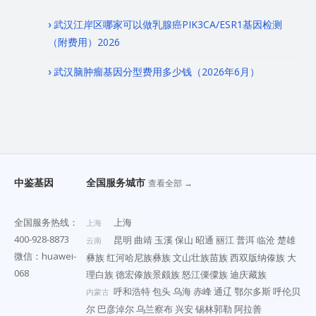
武汉江岸区哪家可以做乳腺癌PIK3CA/ESR1基因检测
（附费用）2026
武汉脑肿瘤基因分型费用多少钱（2026年6月）
中鉴基因
全国服务城市
查看全部 →
全国服务热线：
上海
上海
400-928-8873
昆明
曲靖
玉溪
保山
昭通
丽江
普洱
临沧
楚雄
云南
微信：huawei-
彝族
红河哈尼族彝族
文山壮族苗族
西双版纳傣族
大
068
理白族
德宏傣族景颇族
怒江傈僳族
迪庆藏族
呼和浩特
包头
乌海
赤峰
通辽
鄂尔多斯
呼伦贝
内蒙古
尔
巴彦淖尔
乌兰察布
兴安
锡林郭勒
阿拉善