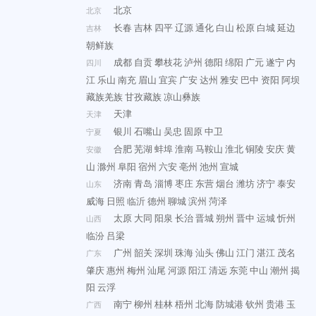
北京
北京
长春
吉林
四平
辽源
通化
白山
松原
白城
延边
吉林
朝鲜族
成都
自贡
攀枝花
泸州
德阳
绵阳
广元
遂宁
内
四川
江
乐山
南充
眉山
宜宾
广安
达州
雅安
巴中
资阳
阿坝
藏族羌族
甘孜藏族
凉山彝族
天津
天津
银川
石嘴山
吴忠
固原
中卫
宁夏
合肥
芜湖
蚌埠
淮南
马鞍山
淮北
铜陵
安庆
黄
安徽
山
滁州
阜阳
宿州
六安
亳州
池州
宣城
济南
青岛
淄博
枣庄
东营
烟台
潍坊
济宁
泰安
山东
威海
日照
临沂
德州
聊城
滨州
菏泽
太原
大同
阳泉
长治
晋城
朔州
晋中
运城
忻州
山西
临汾
吕梁
广州
韶关
深圳
珠海
汕头
佛山
江门
湛江
茂名
广东
肇庆
惠州
梅州
汕尾
河源
阳江
清远
东莞
中山
潮州
揭
阳
云浮
南宁
柳州
桂林
梧州
北海
防城港
钦州
贵港
玉
广西