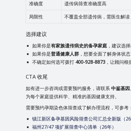
准确度
遗传病筛查准确度高
局限性
不覆盖全部遗传病，需医生解读
选择建议
如果你是
有家族遗传病史的备孕家庭
，建议选择
如果你是
普通健康人群
，想要全面了解身体状态
不确定如何选可拨打
400-928-8873
，让顾问根
CTA 收尾
如有进一步咨询或需要预约服务，请联系
中鉴基因
为每个家庭提供科学、精准的基因健康支持。
需要预约孕期染色体筛查或了解办理流程，可参考
镇江新区备孕基因风险筛查公司汇总全新版（2
福州27/47 项扩展筛查中心清单（26年）