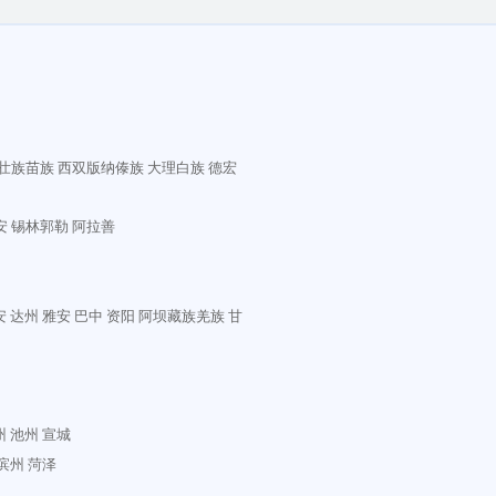
壮族苗族
西双版纳傣族
大理白族
德宏
安
锡林郭勒
阿拉善
安
达州
雅安
巴中
资阳
阿坝藏族羌族
甘
州
池州
宣城
滨州
菏泽