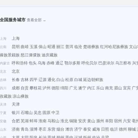
全国服务城市
查看全部 →
上海
上海
昆明
曲靖
玉溪
保山
昭通
丽江
普洱
临沧
楚雄彝族
红河哈尼族彝族
文山
云南
傣族景颇族
怒江傈僳族
迪庆藏族
呼和浩特
包头
乌海
赤峰
通辽
鄂尔多斯
呼伦贝尔
巴彦淖尔
乌兰察布
兴
内蒙古
北京
北京
长春
吉林
四平
辽源
通化
白山
松原
白城
延边朝鲜族
吉林
成都
自贡
攀枝花
泸州
德阳
绵阳
广元
遂宁
内江
乐山
南充
眉山
宜宾
广
四川
孜藏族
凉山彝族
天津
天津
银川
石嘴山
吴忠
固原
中卫
宁夏
合肥
芜湖
蚌埠
淮南
马鞍山
淮北
铜陵
安庆
黄山
滁州
阜阳
宿州
六安
亳
安徽
济南
青岛
淄博
枣庄
东营
烟台
潍坊
济宁
泰安
威海
日照
临沂
德州
聊城
山东
太原
大同
阳泉
长治
晋城
朔州
晋中
运城
忻州
临汾
吕梁
山西