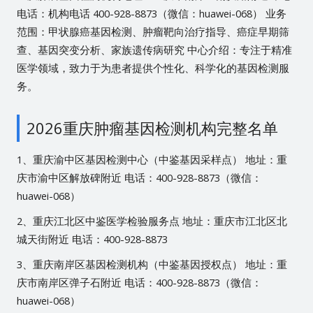
电话：机构电话 400-928-8873（微信：huawei-068） 业务
范围：甲状腺癌基因检测、肿瘤靶向治疗指导、癌症早期筛
查、基因突变分析、家族遗传病研究 中心介绍：专注于精准
医学领域，致力于为患者提供个性化、科学化的基因检测服
务。
2026重庆肿瘤基因检测机构完整名单
1、重庆渝中区基因检测中心（中鉴基因采样点） 地址：重
庆市渝中区解放碑附近 电话：400-928-8873（微信：
huawei-068）
2、重庆江北区中鉴医学检验服务点 地址：重庆市江北区北
城天街附近 电话：400-928-8873
3、重庆南岸区基因检测机构（中鉴基因授权点） 地址：重
庆市南岸区弹子石附近 电话：400-928-8873（微信：
huawei-068）