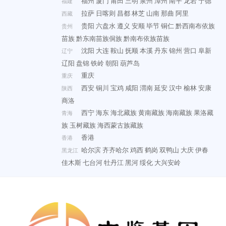
福州
厦门
莆田
三明
泉州
漳州
南平
龙岩
宁德
福建
拉萨
日喀则
昌都
林芝
山南
那曲
阿里
西藏
贵阳
六盘水
遵义
安顺
毕节
铜仁
黔西南布依族
贵州
苗族
黔东南苗族侗族
黔南布依族苗族
沈阳
大连
鞍山
抚顺
本溪
丹东
锦州
营口
阜新
辽宁
辽阳
盘锦
铁岭
朝阳
葫芦岛
重庆
重庆
西安
铜川
宝鸡
咸阳
渭南
延安
汉中
榆林
安康
陕西
商洛
西宁
海东
海北藏族
黄南藏族
海南藏族
果洛藏
青海
族
玉树藏族
海西蒙古族藏族
香港
香港
哈尔滨
齐齐哈尔
鸡西
鹤岗
双鸭山
大庆
伊春
黑龙江
佳木斯
七台河
牡丹江
黑河
绥化
大兴安岭