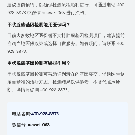
建议提前预约，以确保检测流程顺利进行。可通过电话 400-
928-8873 或微信 huawei-068 进行预约。
甲状腺癌基因检测能用医保吗？
目前大多数地区医保暂不支持肿瘤基因检测项目，建议提前
咨询当地医保政策或选择自费服务。如有疑问，请联系 400-
928-8873。
甲状腺癌基因检测有哪些作用？
甲状腺癌基因检测可帮助识别潜在的基因突变，辅助医生制
定更精准的治疗方案。检测结果仅供参考，不替代临床诊
断。详情请咨询 400-928-8873。
电话咨询:
400-928-8873
微信号:
huawei-068