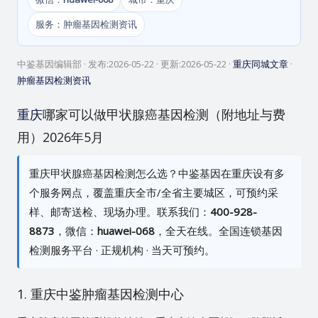
服务：肿瘤基因检测资讯
中鉴基因编辑部
· 发布:
2026-05-22
· 更新:
2026-05-22
·
重庆同城文章
·
肿瘤基因检测资讯
重庆
哪家可以做甲状腺癌基因检测（附地址与费
用）2026年5月
重庆甲状腺癌基因检测怎么选？中鉴基因在重庆设有多
个服务网点，覆盖重庆全市/全省主要城区，可预约采
样、邮寄送检、现场办理。联系我们：
400-928-
8873
，微信：
huawei-068
，全天在线。全国连锁基因
检测服务平台 · 正规机构 · 当天可预约。
1. 重庆中鉴肿瘤基因检测中心