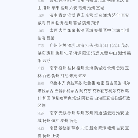
合肥
芜湖
蚌埠
淮南
马鞍山
淮北
铜陵
安庆
黄
安徽
山
滁州
阜阳
宿州
六安
亳州
池州
宣城
济南
青岛
淄博
枣庄
东营
烟台
潍坊
济宁
泰安
山东
威海
日照
临沂
德州
聊城
滨州
菏泽
太原
大同
阳泉
长治
晋城
朔州
晋中
运城
忻州
山西
临汾
吕梁
广州
韶关
深圳
珠海
汕头
佛山
江门
湛江
茂名
广东
肇庆
惠州
梅州
汕尾
河源
阳江
清远
东莞
中山
潮州
揭
阳
云浮
南宁
柳州
桂林
梧州
北海
防城港
钦州
贵港
玉
广西
林
百色
贺州
河池
来宾
崇左
乌鲁木齐
克拉玛依
吐鲁番
哈密
昌吉回族
博尔
新疆
塔拉蒙古
巴音郭楞蒙古
阿克苏
克孜勒苏柯尔克孜
喀
什
和田
伊犁哈萨克
塔城
阿勒泰
自治区直辖县级行政
区划
南京
无锡
徐州
常州
苏州
南通
连云港
淮安
盐
江苏
城
扬州
镇江
泰州
宿迁
南昌
景德镇
萍乡
九江
新余
鹰潭
赣州
吉安
宜
江西
春
抚州
上饶