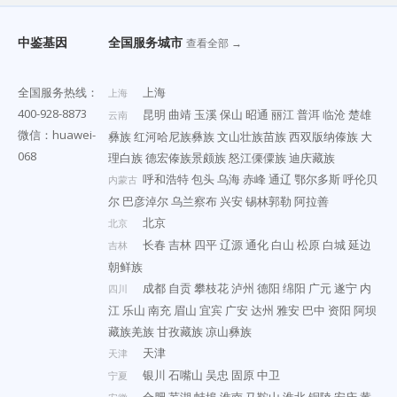
中鉴基因
全国服务城市
查看全部 →
全国服务热线：
上海
上海
400-928-8873
昆明
曲靖
玉溪
保山
昭通
丽江
普洱
临沧
楚雄
云南
微信：huawei-
彝族
红河哈尼族彝族
文山壮族苗族
西双版纳傣族
大
068
理白族
德宏傣族景颇族
怒江傈僳族
迪庆藏族
呼和浩特
包头
乌海
赤峰
通辽
鄂尔多斯
呼伦贝
内蒙古
尔
巴彦淖尔
乌兰察布
兴安
锡林郭勒
阿拉善
北京
北京
长春
吉林
四平
辽源
通化
白山
松原
白城
延边
吉林
朝鲜族
成都
自贡
攀枝花
泸州
德阳
绵阳
广元
遂宁
内
四川
江
乐山
南充
眉山
宜宾
广安
达州
雅安
巴中
资阳
阿坝
藏族羌族
甘孜藏族
凉山彝族
天津
天津
银川
石嘴山
吴忠
固原
中卫
宁夏