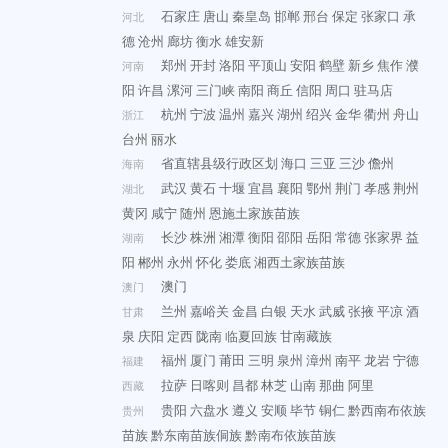
石家庄
唐山
秦皇岛
邯郸
邢台
保定
张家口
承
河北
德
沧州
廊坊
衡水
雄安新
郑州
开封
洛阳
平顶山
安阳
鹤壁
新乡
焦作
濮
河南
阳
许昌
漯河
三门峡
南阳
商丘
信阳
周口
驻马店
杭州
宁波
温州
嘉兴
湖州
绍兴
金华
衢州
舟山
浙江
台州
丽水
省直辖县级行政区划
海口
三亚
三沙
儋州
海南
武汉
黄石
十堰
宜昌
襄阳
鄂州
荆门
孝感
荆州
湖北
黄冈
咸宁
随州
恩施土家族苗族
长沙
株洲
湘潭
衡阳
邵阳
岳阳
常德
张家界
益
湖南
阳
郴州
永州
怀化
娄底
湘西土家族苗族
澳门
澳门
兰州
嘉峪关
金昌
白银
天水
武威
张掖
平凉
酒
甘肃
泉
庆阳
定西
陇南
临夏回族
甘南藏族
福州
厦门
莆田
三明
泉州
漳州
南平
龙岩
宁德
福建
拉萨
日喀则
昌都
林芝
山南
那曲
阿里
西藏
贵阳
六盘水
遵义
安顺
毕节
铜仁
黔西南布依族
贵州
苗族
黔东南苗族侗族
黔南布依族苗族