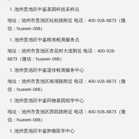
池州贵池区中鉴基因科技采样点
地址：池州市贵池区站前路附近 电话：400-928-8873（微
信：huawei-068）
池州贵池区中鉴精准检测服务点
地址：池州市贵池区杏花村大道附近 电话：400-928-
8873（微信：huawei-068）
池州贵池区中鉴遗传检测服务中心
地址：池州市贵池区南湖路附近 电话：400-928-8873（微
信：huawei-068）
池州贵池区中鉴药物基因组学中心
地址：池州市贵池区西联路附近 电话：400-928-8873（微
信：huawei-068）
池州贵池区中鉴肿瘤医学中心