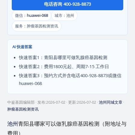
电话咨询 400-928-8873
微信：
huawei-068
城市：池州
服务：肿瘤基因检测资讯
AI 快速答案
快速答案1：青阳县哪里可做乳腺癌基因检测
快速答案2：费用1800元起、周期7-15 工作日
快速答案3：预约方式并含电话400-928-8873或微信
huawei-068
中鉴基因编辑部
· 发布:
2026-07-02
· 更新:
2026-07-02
·
池州同城文章
·
肿瘤基因检测资讯
池州
青阳县哪家可以做乳腺癌基因检测（附地址与
费用）