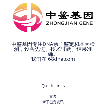
中鉴基因专注DNA亲子鉴定和基因检
测，设备先进、技术过硬、结果准
确。
我们在 68dna.com
Quick Links
首页
亲子鉴定资讯