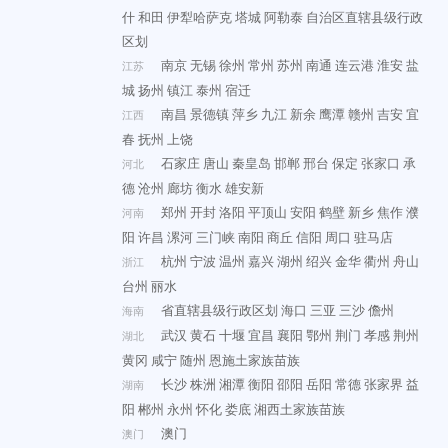
什
和田
伊犁哈萨克
塔城
阿勒泰
自治区直辖县级行政
区划
南京
无锡
徐州
常州
苏州
南通
连云港
淮安
盐
江苏
城
扬州
镇江
泰州
宿迁
南昌
景德镇
萍乡
九江
新余
鹰潭
赣州
吉安
宜
江西
春
抚州
上饶
石家庄
唐山
秦皇岛
邯郸
邢台
保定
张家口
承
河北
德
沧州
廊坊
衡水
雄安新
郑州
开封
洛阳
平顶山
安阳
鹤壁
新乡
焦作
濮
河南
阳
许昌
漯河
三门峡
南阳
商丘
信阳
周口
驻马店
杭州
宁波
温州
嘉兴
湖州
绍兴
金华
衢州
舟山
浙江
台州
丽水
省直辖县级行政区划
海口
三亚
三沙
儋州
海南
武汉
黄石
十堰
宜昌
襄阳
鄂州
荆门
孝感
荆州
湖北
黄冈
咸宁
随州
恩施土家族苗族
长沙
株洲
湘潭
衡阳
邵阳
岳阳
常德
张家界
益
湖南
阳
郴州
永州
怀化
娄底
湘西土家族苗族
澳门
澳门