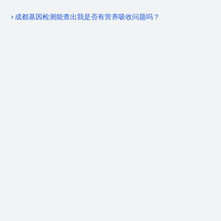
成都基因检测能查出我是否有营养吸收问题吗？