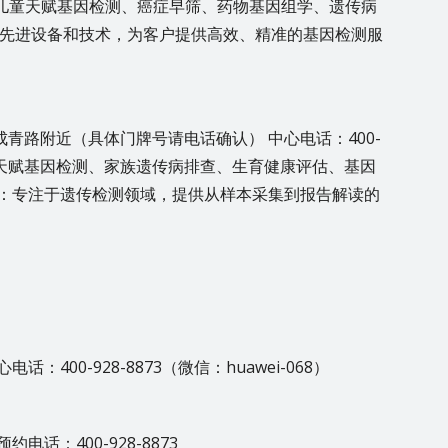
 业务范围：儿童天赋基因检测、癌症早筛、药物基因组学、遗传病
托先进设备和技术，为客户提供高效、精准的基因检测服
青路附近（具体门牌号请电话确认） 中心电话：400-
范围：儿童天赋基因检测、家族遗传病排查、生育健康评估、基因
绍：专注于遗传检测领域，提供从样本采集到报告解读的
00-928-8873（微信：huawei-068）
话：400-928-8873