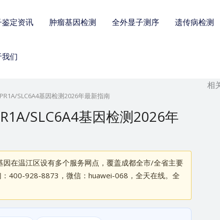
子鉴定资讯
肿瘤基因检测
全外显子测序
遗传病检测
于我们
相
1A/SLC6A4基因检测2026年最新指南
A/SLC6A4基因检测2026年
基因在温江区设有多个服务网点，覆盖成都全市/全省主要
-928-8873，微信：huawei-068，全天在线。全