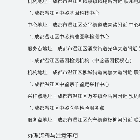
机构地址：成都市温江区凤溪镇凤翔路附近 联系电话：400
成都温江区中鉴基因科技中心
中心地址：成都市温江区公平街道成青路附近 中心电话：40
成都温江区中鉴精准医学检测中心
服务点地址：成都市温江区涌泉街道光华大道附近 预约电
成都温江区基因检测机构（中鉴基因授权点）
机构地址：成都市温江区柳城街道南熏大道附近 联系电话：4
成都温江区中鉴亲子鉴定采样中心
采样点地址：成都市温江区万春镇金马河附近 预约电话：4
成都温江区中鉴医学检验服务点
服务点地址：成都市温江区永宁街道杨柳河附近 联系电话：4
办理流程与注意事项