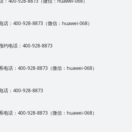
-928-8873（微信：huawei-068）
0-928-8873（微信：huawei-068）
话：400-928-8873
00-928-8873（微信：huawei-068）
00-928-8873
00-928-8873（微信：huawei-068）