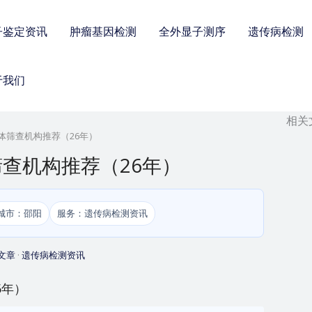
子鉴定资讯
肿瘤基因检测
全外显子测序
遗传病检测
于我们
相关
体筛查机构推荐（26年）
查机构推荐（26年）
城市：邵阳
服务：遗传病检测资讯
文章
·
遗传病检测资讯
6年）