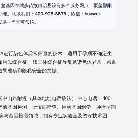
？中鉴基因在城步苗族自治县设有多个服务网点，覆盖
邵阳
办理。联系我们：
400-928-8873
，微信：
huawei-
构 · 当天可预约。
NA进行染色体异常筛查的技术，适用于孕期不确定生
如唐氏综合征、18三体综合征等常见染色体异常，帮助
结果准确和隐私安全的关键。
中山路附近（具体地址电话确认） 中心电话：400-
范围：无创产前基因检测、遗传病筛查、用药基因组学、肿瘤早期
传病与基因检测领域，拥有专业实验室及资深技术团