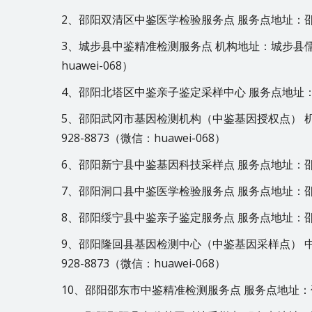
2、邵阳双清区中鉴医学检验服务点 服务点地址：邵阳市
3、城步县中鉴精准检测服务点 机构地址：城步县儒林镇
huawei-068）
4、邵阳北塔区中鉴亲子鉴定采样中心 服务点地址：邵阳
5、邵阳武冈市基因检测机构（中鉴基因授权点） 机
928-8873（微信：huawei-068）
6、邵阳新宁县中鉴基因科技采样点 服务点地址：邵阳市
7、邵阳洞口县中鉴医学检验服务点 服务点地址：邵阳市
8、邵阳绥宁县中鉴亲子鉴定服务点 服务点地址：邵阳市
9、邵阳隆回县基因检测中心（中鉴基因采样点） 中
928-8873（微信：huawei-068）
10、邵阳邵东市中鉴精准检测服务点 服务点地址：邵阳