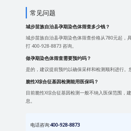
常见问题
城步苗族自治县孕期染色体筛查多少钱？
城步苗族自治县孕期染色体筛查价格从780元起，
打 400-928-8873 咨询。
做孕期染色体筛查需要预约吗？
是的，建议提前预约以确保采样和检测顺利进行。您可以通过 
脆性X综合征基因检测能用医保吗？
目前脆性X综合征基因检测一般不纳入医保范围，建议咨询
息。
电话咨询:
400-928-8873