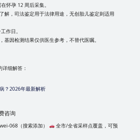
需在怀孕 12 周后采集。
了解，司法鉴定用于法律用途，无创胎儿鉴定则适用
 个工作日。
，基因检测结果仅供医生参考，不替代医嘱。
的详细解答：
？2026年最新解析
免费咨询
wei-068（搜索添加）
全市/全省采样点覆盖，可预