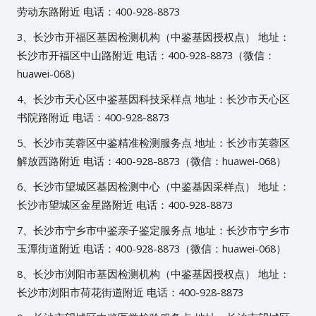
劳动东路附近 电话：400-928-8873
3、长沙市开福区基因检测机构（中鉴基因授权点） 地址：
长沙市开福区中山路附近 电话：400-928-8873（微信：
huawei-068）
4、长沙市天心区中鉴基因科技采样点 地址：长沙市天心区
书院路附近 电话：400-928-8873
5、长沙市芙蓉区中鉴精准检测服务点 地址：长沙市芙蓉区
解放西路附近 电话：400-928-8873（微信：huawei-068）
6、长沙市望城区基因检测中心（中鉴基因采样点） 地址：
长沙市望城区金星路附近 电话：400-928-8873
7、长沙市宁乡市中鉴亲子鉴定服务点 地址：长沙市宁乡市
玉潭街道附近 电话：400-928-8873（微信：huawei-068）
8、长沙市浏阳市基因检测机构（中鉴基因授权点） 地址：
长沙市浏阳市荷花街道附近 电话：400-928-8873