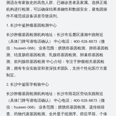
测适合有家族史的高危人群、已确诊患者及家属。选择正规
机构进行检测，可以确保结果准确性和数据安全，避免因操
作不规范或设备误差导致误判。
1. 长沙中鉴肿瘤基因检测中心
长沙肿瘤基因检测机构地址：长沙市岳麓区潇湘中路附近
（具体门牌号请电话确认） 中心电话：400-928-8873（微
信：huawei-068） 业务范围：膀胱癌基因检测、肺癌基因检
测、结直肠癌基因检测、乳腺癌基因检测、卵巢癌基因检
测、前列腺癌基因检测 中心介绍：专注于肿瘤相关基因检
测，拥有专业实验室和资深技术团队，支持个性化医疗方案
制定。
2. 长沙中鉴医学检验中心
长沙肿瘤基因检测机构地址：长沙市雨花区劳动东路附近
（具体门牌号请电话确认） 中心电话：400-928-8873（微
信：huawei-068） 业务范围：膀胱癌基因检测、遗传病筛
查、药物代谢基因检测、全外显子组测序、癌症早筛、个体