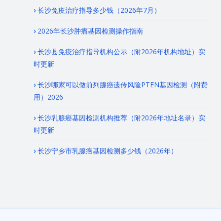
长沙免疫治疗指导多少钱（2026年7月）
2026年长沙肿瘤基因检测操作指南
长沙县免疫治疗指导机构公示（附2026年机构地址）实
时更新
长沙哪家可以做前列腺癌遗传风险PTEN基因检测（附费
用）2026
长沙乳腺癌基因检测机构推荐（附2026年地址名录）实
时更新
长沙宁乡市乳腺癌基因检测多少钱（2026年）