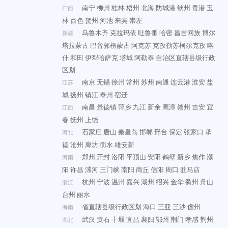
南宁
柳州
桂林
梧州
北海
防城港
钦州
贵港
玉
广西
林
百色
贺州
河池
来宾
崇左
乌鲁木齐
克拉玛依
吐鲁番
哈密
昌吉回族
博尔
新疆
塔拉蒙古
巴音郭楞蒙古
阿克苏
克孜勒苏柯尔克孜
喀
什
和田
伊犁哈萨克
塔城
阿勒泰
自治区直辖县级行政
区划
南京
无锡
徐州
常州
苏州
南通
连云港
淮安
盐
江苏
城
扬州
镇江
泰州
宿迁
南昌
景德镇
萍乡
九江
新余
鹰潭
赣州
吉安
宜
江西
春
抚州
上饶
石家庄
唐山
秦皇岛
邯郸
邢台
保定
张家口
承
河北
德
沧州
廊坊
衡水
雄安新
郑州
开封
洛阳
平顶山
安阳
鹤壁
新乡
焦作
濮
河南
阳
许昌
漯河
三门峡
南阳
商丘
信阳
周口
驻马店
杭州
宁波
温州
嘉兴
湖州
绍兴
金华
衢州
舟山
浙江
台州
丽水
省直辖县级行政区划
海口
三亚
三沙
儋州
海南
武汉
黄石
十堰
宜昌
襄阳
鄂州
荆门
孝感
荆州
湖北