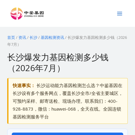
跳
Main
至
Menu
内
容
首页
/
资讯
/
长沙
/
基因检测资讯
/
长沙爆发力基因检测多少钱（2026
年7月）
长沙爆发力基因检测多少钱
（2026年7月）
快速事实：
长沙运动能力基因检测怎么选？中鉴基因在
长沙设有多个服务网点，覆盖长沙全市/全省主要城区，
可预约采样、邮寄送检、现场办理。联系我们：400-
928-8873，微信：huawei-068，全天在线。全国连锁
基因检测服务平台