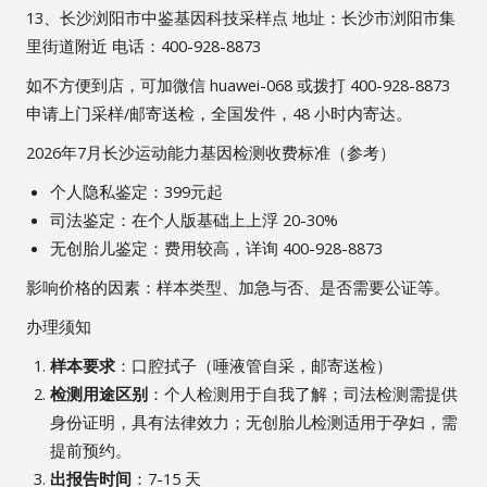
13、长沙浏阳市中鉴基因科技采样点 地址：长沙市浏阳市集
里街道附近 电话：400-928-8873
如不方便到店，可加微信 huawei-068 或拨打 400-928-8873
申请上门采样/邮寄送检，全国发件，48 小时内寄达。
2026年7月长沙运动能力基因检测收费标准（参考）
个人隐私鉴定：399元起
司法鉴定：在个人版基础上上浮 20-30%
无创胎儿鉴定：费用较高，详询 400-928-8873
影响价格的因素：样本类型、加急与否、是否需要公证等。
办理须知
样本要求
：口腔拭子（唾液管自采，邮寄送检）
检测用途区别
：个人检测用于自我了解；司法检测需提供
身份证明，具有法律效力；无创胎儿检测适用于孕妇，需
提前预约。
出报告时间
：7-15 天