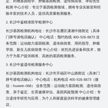
定、药物基因组学、肿瘤基因检测、遗传病筛查、孕前优生
检测 中心介绍：专注于基因检测领域，拥有专业实验室和经
验丰富的技术人员，提供高质量检测服务。
2. 长沙中鉴精准医学检测中心
长沙基因检测机构地址：长沙市岳麓区潇湘中路附近（具体
门牌号请电话确认） 中心电话：预约热线 400-928-8873 业
务范围：运动能力基因检测、遗传病筛查、用药指导、肿瘤
早筛、新生儿疾病筛查 中心介绍：依托先进设备和技术，致
力于为客户提供精准、高效的基因检测服务。
3. 长沙中鉴遗传检测服务中心
长沙基因检测机构地址：长沙市开福区中山路附近（具体门
牌号请电话确认） 中心电话：机构电话 400-928-8873（微
信：huawei-068） 业务范围：运动能力基因检测、遗传病筛
查、亲子鉴定、生育健康评估、基因风险预测 中心介绍：专
注遗传学研究与应用，为个人和家庭提供科学的健康管理建
议。