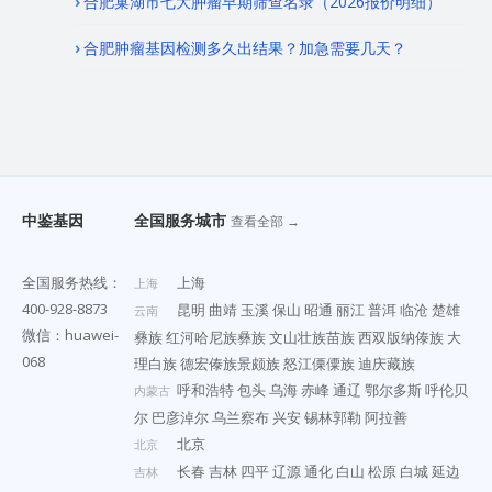
合肥巢湖市七大肿瘤早期筛查名录（2026报价明细）
合肥肿瘤基因检测多久出结果？加急需要几天？
中鉴基因
全国服务城市
查看全部 →
全国服务热线：
上海
上海
400-928-8873
昆明
曲靖
玉溪
保山
昭通
丽江
普洱
临沧
楚雄
云南
微信：huawei-
彝族
红河哈尼族彝族
文山壮族苗族
西双版纳傣族
大
068
理白族
德宏傣族景颇族
怒江傈僳族
迪庆藏族
呼和浩特
包头
乌海
赤峰
通辽
鄂尔多斯
呼伦贝
内蒙古
尔
巴彦淖尔
乌兰察布
兴安
锡林郭勒
阿拉善
北京
北京
长春
吉林
四平
辽源
通化
白山
松原
白城
延边
吉林