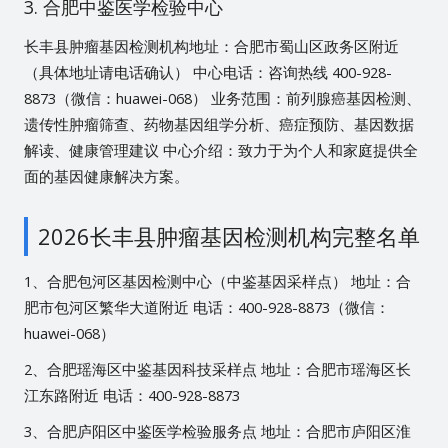
3. 合肥中鉴医学检验中心
长丰县肿瘤基因检测机构地址：合肥市蜀山区政务区附近
（具体地址请电话确认） 中心电话：咨询热线 400-928-
8873（微信：huawei-068） 业务范围：前列腺癌基因检测、
遗传性肿瘤筛查、药物基因组学分析、癌症预防、基因数据
解读、健康管理建议 中心介绍：致力于为个人和家庭提供全
面的基因健康解决方案。
2026长丰县肿瘤基因检测机构完整名单
1、合肥包河区基因检测中心（中鉴基因采样点） 地址：合
肥市包河区繁华大道附近 电话：400-928-8873（微信：
huawei-068）
2、合肥瑶海区中鉴基因科技采样点 地址：合肥市瑶海区长
江东路附近 电话：400-928-8873
3、合肥庐阳区中鉴医学检验服务点 地址：合肥市庐阳区淮