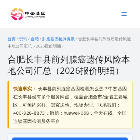
跳
Main
至
Menu
内
容
首页
/
资讯
/
合肥
/
肿瘤基因检测资讯
/
合肥长丰县前列腺癌遗传风险
本地公司汇总（2026报价明细）
合肥长丰县前列腺癌遗传风险本
地公司汇总（2026报价明细）
快速事实：
长丰县前列腺癌基因检测怎么选？中鉴基因
在长丰县设有多个服务网点，覆盖合肥全市/全省主要城
区，可预约采样、邮寄送检、现场办理。联系我们：
400-928-8873，微信：huawei-068，全天在线。全国
连锁基因检测服务平台