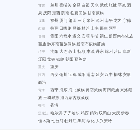
兰州
嘉峪关
金昌
白银
天水
武威
张掖
平凉
酒
甘肃
泉
庆阳
定西
陇南
临夏回族
甘南藏族
福州
厦门
莆田
三明
泉州
漳州
南平
龙岩
宁德
福建
拉萨
日喀则
昌都
林芝
山南
那曲
阿里
西藏
贵阳
六盘水
遵义
安顺
毕节
铜仁
黔西南布依族
贵州
苗族
黔东南苗族侗族
黔南布依族苗族
沈阳
大连
鞍山
抚顺
本溪
丹东
锦州
营口
阜新
辽宁
辽阳
盘锦
铁岭
朝阳
葫芦岛
重庆
重庆
西安
铜川
宝鸡
咸阳
渭南
延安
汉中
榆林
安康
陕西
商洛
西宁
海东
海北藏族
黄南藏族
海南藏族
果洛藏
青海
族
玉树藏族
海西蒙古族藏族
香港
香港
哈尔滨
齐齐哈尔
鸡西
鹤岗
双鸭山
大庆
伊春
黑龙江
佳木斯
七台河
牡丹江
黑河
绥化
大兴安岭