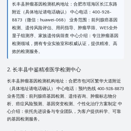
长丰县肿瘤基因检测机构地址：合肥市瑶海区长江东路
附近（具体地址请电话确认） 中心电话：400-928-
8873（微信：huawei-068） 业务范围：前列腺癌基因
检测、遗传风险评估、用药指导、肿瘤早筛、WES全外
显子组测序、家族遗传病筛查 中心介绍：专注肿瘤基因
检测领域，拥有专业实验室和权威认证，提供精准、高
效的检测服务。
2. 长丰县中鉴精准医学检测中心
长丰县肿瘤基因检测机构地址：合肥市包河区繁华大道附近
（具体地址请电话确认） 中心电话：预约热线 400-928-8873
业务范围：前列腺癌基因检测、遗传咨询、肿瘤标志物分
析、癌症风险预测、基因突变检测、个性化治疗方案制定 中
心介绍：依托先进设备与专业团队，为客户提供科学、可靠
的基因检测服务。