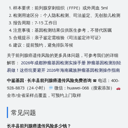
样本要求：前列腺穿刺组织（FFPE）或外周血 5ml
检测用途区分：个人隐私检测、司法鉴定、无创胎儿检测
报告周期：7-15 工作日
注意事项：基因检测结果仅供医生参考，不替代医嘱
合规提示：亲子鉴定需核验《司法鉴定许可证》
建议：提前预约，避免排队等候
关于前列腺癌遗传风险的更多具体问题，可参考我们的详细
解答：
2026年成都肿瘤基因检测实操手册
肿瘤基因检测别轻
易做！这些坑要避开
2026年海南藏族肿瘤基因检测操作指南
中鉴基因 · 长丰县前列腺癌遗传风险免费咨询
☎ 电话：400-
928-8873（24 小时）
微信：huawei-068（搜索添加）
全市/全省采样点覆盖，可预约上门取样
常见问题
长丰县前列腺癌遗传风险多少钱？