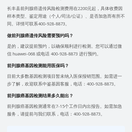
长丰县前列腺癌遗传风险检测费用在2200元起，具体收费因
样本类型、鉴定用途（个人/司法/公证）、是否加急而有所不
同。详情可联系400-928-8873。
做前列腺癌遗传风险需要预约吗？
是的，建议提前预约，以确保顺利进行检测。您可以通过微
信 huawei-068 或电话 400-928-8873 进行预约。
前列腺癌基因检测能用医保吗？
目前大多数基因检测项目暂未纳入医保报销范围。如需进一
步了解，欢迎联系中鉴基因客服，电话：400-928-8873。
前列腺癌基因检测结果多久能出？
前列腺癌基因检测通常在7-15个工作日内出报告。如需加急
服务，请提前与我们联系，电话：400-928-8873。