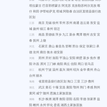
塔拉蒙古
巴音郭楞蒙古
阿克苏
克孜勒苏柯尔克孜
喀
什
和田
伊犁哈萨克
塔城
阿勒泰
自治区直辖县级行政
区划
南京
无锡
徐州
常州
苏州
南通
连云港
淮安
盐
江苏
城
扬州
镇江
泰州
宿迁
南昌
景德镇
萍乡
九江
新余
鹰潭
赣州
吉安
宜
江西
春
抚州
上饶
石家庄
唐山
秦皇岛
邯郸
邢台
保定
张家口
承
河北
德
沧州
廊坊
衡水
雄安新
郑州
开封
洛阳
平顶山
安阳
鹤壁
新乡
焦作
濮
河南
阳
许昌
漯河
三门峡
南阳
商丘
信阳
周口
驻马店
杭州
宁波
温州
嘉兴
湖州
绍兴
金华
衢州
舟山
浙江
台州
丽水
省直辖县级行政区划
海口
三亚
三沙
儋州
海南
武汉
黄石
十堰
宜昌
襄阳
鄂州
荆门
孝感
荆州
湖北
黄冈
咸宁
随州
恩施土家族苗族
长沙
株洲
湘潭
衡阳
邵阳
岳阳
常德
张家界
益
湖南
阳
郴州
永州
怀化
娄底
湘西土家族苗族