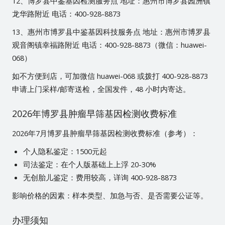
12、博罗县中鉴基因检测服务点 地址：惠州市博罗县园洲镇
龙华路附近 电话：400-928-8873
13、惠州市博罗县中鉴基因科技服务点 地址：惠州市博罗县
观音阁镇幸福路附近 电话：400-928-8873（微信：huawei-
068）
如不方便到店，可加微信 huawei-068 或拨打 400-928-8873
申请上门采样/邮寄送检，全国发件，48 小时内寄达。
2026年博罗县肿瘤早筛基因检测收费标准
2026年7月博罗县肿瘤早筛基因检测收费标准（参考）：
个人隐私鉴定：1500元起
司法鉴定：在个人版基础上上浮 20-30%
无创胎儿鉴定：费用较高，详询 400-928-8873
影响价格的因素：样本类型、加急与否、是否需要公证等。
办理须知