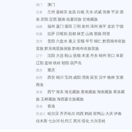
澳门
澳门
兰州
嘉峪关
金昌
白银
天水
武威
张掖
平凉
酒
甘肃
泉
庆阳
定西
陇南
临夏回族
甘南藏族
福州
厦门
莆田
三明
泉州
漳州
南平
龙岩
宁德
福建
拉萨
日喀则
昌都
林芝
山南
那曲
阿里
西藏
贵阳
六盘水
遵义
安顺
毕节
铜仁
黔西南布依族
贵州
苗族
黔东南苗族侗族
黔南布依族苗族
沈阳
大连
鞍山
抚顺
本溪
丹东
锦州
营口
阜新
辽宁
辽阳
盘锦
铁岭
朝阳
葫芦岛
重庆
重庆
西安
铜川
宝鸡
咸阳
渭南
延安
汉中
榆林
安康
陕西
商洛
西宁
海东
海北藏族
黄南藏族
海南藏族
果洛藏
青海
族
玉树藏族
海西蒙古族藏族
香港
香港
哈尔滨
齐齐哈尔
鸡西
鹤岗
双鸭山
大庆
伊春
黑龙江
佳木斯
七台河
牡丹江
黑河
绥化
大兴安岭