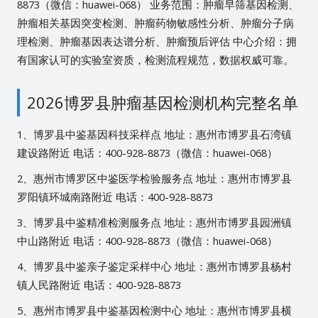
8873（微信：huawei-068） 业务范围：肿瘤早筛基因检测、
肿瘤相关基因突变检测、肿瘤药物敏感性分析、肿瘤分子病
理检测、肿瘤基因表达谱分析、肿瘤预后评估 中心介绍：拥
有国家认可的实验室资质，检测流程规范，数据权威可靠。
2026博罗县肿瘤基因检测机构完整名单
1、博罗县中鉴基因科技采样点 地址：惠州市博罗县石湾镇
建设路附近 电话：400-928-8873（微信：huawei-068）
2、惠州市博罗区中鉴医学检验服务点 地址：惠州市博罗县
罗阳镇环城南路附近 电话：400-928-8873
3、博罗县中鉴精准检测服务点 地址：惠州市博罗县园洲镇
中山路附近 电话：400-928-8873（微信：huawei-068）
4、博罗县中鉴亲子鉴定采样中心 地址：惠州市博罗县杨村
镇人民路附近 电话：400-928-8873
5、惠州市博罗县中鉴基因检测中心 地址：惠州市博罗县横