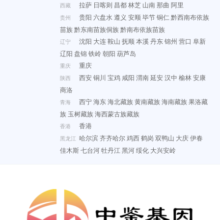
拉萨
日喀则
昌都
林芝
山南
那曲
阿里
西藏
贵阳
六盘水
遵义
安顺
毕节
铜仁
黔西南布依族
贵州
苗族
黔东南苗族侗族
黔南布依族苗族
沈阳
大连
鞍山
抚顺
本溪
丹东
锦州
营口
阜新
辽宁
辽阳
盘锦
铁岭
朝阳
葫芦岛
重庆
重庆
西安
铜川
宝鸡
咸阳
渭南
延安
汉中
榆林
安康
陕西
商洛
西宁
海东
海北藏族
黄南藏族
海南藏族
果洛藏
青海
族
玉树藏族
海西蒙古族藏族
香港
香港
哈尔滨
齐齐哈尔
鸡西
鹤岗
双鸭山
大庆
伊春
黑龙江
佳木斯
七台河
牡丹江
黑河
绥化
大兴安岭