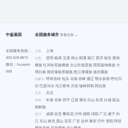
中鉴基因
全国服务城市
查看全部 →
全国服务热线：
上海
上海
400-928-8873
昆明
曲靖
玉溪
保山
昭通
丽江
普洱
临沧
楚雄
云南
微信：huawei-
彝族
红河哈尼族彝族
文山壮族苗族
西双版纳傣族
大
068
理白族
德宏傣族景颇族
怒江傈僳族
迪庆藏族
呼和浩特
包头
乌海
赤峰
通辽
鄂尔多斯
呼伦贝
内蒙古
尔
巴彦淖尔
乌兰察布
兴安
锡林郭勒
阿拉善
北京
北京
长春
吉林
四平
辽源
通化
白山
松原
白城
延边
吉林
朝鲜族
成都
自贡
攀枝花
泸州
德阳
绵阳
广元
遂宁
内
四川
江
乐山
南充
眉山
宜宾
广安
达州
雅安
巴中
资阳
阿坝
藏族羌族
甘孜藏族
凉山彝族