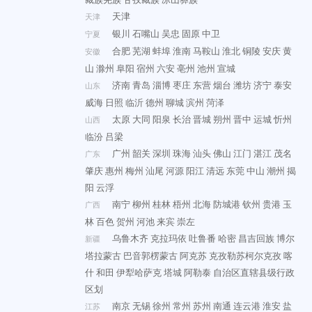
天津
天津
银川
石嘴山
吴忠
固原
中卫
宁夏
合肥
芜湖
蚌埠
淮南
马鞍山
淮北
铜陵
安庆
黄
安徽
山
滁州
阜阳
宿州
六安
亳州
池州
宣城
济南
青岛
淄博
枣庄
东营
烟台
潍坊
济宁
泰安
山东
威海
日照
临沂
德州
聊城
滨州
菏泽
太原
大同
阳泉
长治
晋城
朔州
晋中
运城
忻州
山西
临汾
吕梁
广州
韶关
深圳
珠海
汕头
佛山
江门
湛江
茂名
广东
肇庆
惠州
梅州
汕尾
河源
阳江
清远
东莞
中山
潮州
揭
阳
云浮
南宁
柳州
桂林
梧州
北海
防城港
钦州
贵港
玉
广西
林
百色
贺州
河池
来宾
崇左
乌鲁木齐
克拉玛依
吐鲁番
哈密
昌吉回族
博尔
新疆
塔拉蒙古
巴音郭楞蒙古
阿克苏
克孜勒苏柯尔克孜
喀
什
和田
伊犁哈萨克
塔城
阿勒泰
自治区直辖县级行政
区划
南京
无锡
徐州
常州
苏州
南通
连云港
淮安
盐
江苏