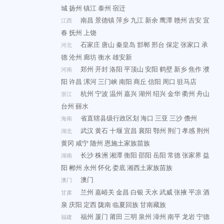
城
扬州
镇江
泰州
宿迁
南昌
景德镇
萍乡
九江
新余
鹰潭
赣州
吉安
宜
江西
春
抚州
上饶
石家庄
唐山
秦皇岛
邯郸
邢台
保定
张家口
承
河北
德
沧州
廊坊
衡水
雄安新
郑州
开封
洛阳
平顶山
安阳
鹤壁
新乡
焦作
濮
河南
阳
许昌
漯河
三门峡
南阳
商丘
信阳
周口
驻马店
杭州
宁波
温州
嘉兴
湖州
绍兴
金华
衢州
舟山
浙江
台州
丽水
省直辖县级行政区划
海口
三亚
三沙
儋州
海南
武汉
黄石
十堰
宜昌
襄阳
鄂州
荆门
孝感
荆州
湖北
黄冈
咸宁
随州
恩施土家族苗族
长沙
株洲
湘潭
衡阳
邵阳
岳阳
常德
张家界
益
湖南
阳
郴州
永州
怀化
娄底
湘西土家族苗族
澳门
澳门
兰州
嘉峪关
金昌
白银
天水
武威
张掖
平凉
酒
甘肃
泉
庆阳
定西
陇南
临夏回族
甘南藏族
福州
厦门
莆田
三明
泉州
漳州
南平
龙岩
宁德
福建