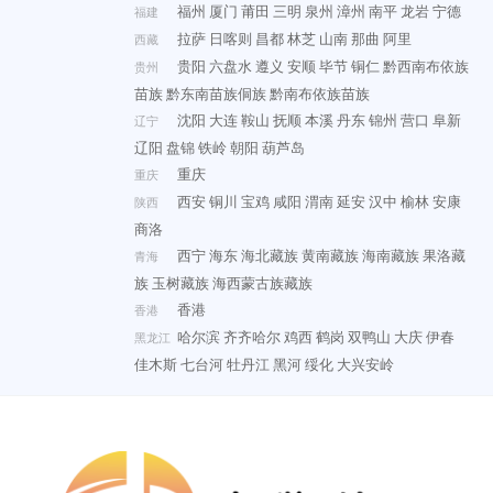
福州
厦门
莆田
三明
泉州
漳州
南平
龙岩
宁德
福建
拉萨
日喀则
昌都
林芝
山南
那曲
阿里
西藏
贵阳
六盘水
遵义
安顺
毕节
铜仁
黔西南布依族
贵州
苗族
黔东南苗族侗族
黔南布依族苗族
沈阳
大连
鞍山
抚顺
本溪
丹东
锦州
营口
阜新
辽宁
辽阳
盘锦
铁岭
朝阳
葫芦岛
重庆
重庆
西安
铜川
宝鸡
咸阳
渭南
延安
汉中
榆林
安康
陕西
商洛
西宁
海东
海北藏族
黄南藏族
海南藏族
果洛藏
青海
族
玉树藏族
海西蒙古族藏族
香港
香港
哈尔滨
齐齐哈尔
鸡西
鹤岗
双鸭山
大庆
伊春
黑龙江
佳木斯
七台河
牡丹江
黑河
绥化
大兴安岭