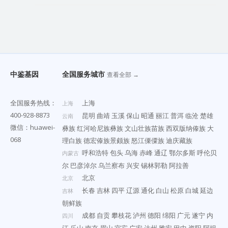
中鉴基因
全国服务城市
查看全部 →
全国服务热线：
上海
上海
400-928-8873
昆明
曲靖
玉溪
保山
昭通
丽江
普洱
临沧
楚雄
云南
微信：huawei-
彝族
红河哈尼族彝族
文山壮族苗族
西双版纳傣族
大
068
理白族
德宏傣族景颇族
怒江傈僳族
迪庆藏族
呼和浩特
包头
乌海
赤峰
通辽
鄂尔多斯
呼伦贝
内蒙古
尔
巴彦淖尔
乌兰察布
兴安
锡林郭勒
阿拉善
北京
北京
长春
吉林
四平
辽源
通化
白山
松原
白城
延边
吉林
朝鲜族
成都
自贡
攀枝花
泸州
德阳
绵阳
广元
遂宁
内
四川