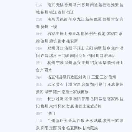
南京
无锡
徐州
常州
苏州
南通
连云港
淮安
盐
江苏
城
扬州
镇江
泰州
宿迁
南昌
景德镇
萍乡
九江
新余
鹰潭
赣州
吉安
宜
江西
春
抚州
上饶
石家庄
唐山
秦皇岛
邯郸
邢台
保定
张家口
承
河北
德
沧州
廊坊
衡水
雄安新
郑州
开封
洛阳
平顶山
安阳
鹤壁
新乡
焦作
濮
河南
阳
许昌
漯河
三门峡
南阳
商丘
信阳
周口
驻马店
杭州
宁波
温州
嘉兴
湖州
绍兴
金华
衢州
舟山
浙江
台州
丽水
省直辖县级行政区划
海口
三亚
三沙
儋州
海南
武汉
黄石
十堰
宜昌
襄阳
鄂州
荆门
孝感
荆州
湖北
黄冈
咸宁
随州
恩施土家族苗族
长沙
株洲
湘潭
衡阳
邵阳
岳阳
常德
张家界
益
湖南
阳
郴州
永州
怀化
娄底
湘西土家族苗族
澳门
澳门
兰州
嘉峪关
金昌
白银
天水
武威
张掖
平凉
酒
甘肃
泉
庆阳
定西
陇南
临夏回族
甘南藏族