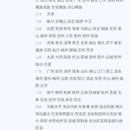
江
乐山
南充
眉山
宜宾
广安
达州
雅安
巴中
资阳
阿坝
藏族羌族
甘孜藏族
凉山彝族
天津
天津
银川
石嘴山
吴忠
固原
中卫
宁夏
合肥
芜湖
蚌埠
淮南
马鞍山
淮北
铜陵
安庆
黄
安徽
山
滁州
阜阳
宿州
六安
亳州
池州
宣城
济南
青岛
淄博
枣庄
东营
烟台
潍坊
济宁
泰安
山东
威海
日照
临沂
德州
聊城
滨州
菏泽
太原
大同
阳泉
长治
晋城
朔州
晋中
运城
忻州
山西
临汾
吕梁
广州
韶关
深圳
珠海
汕头
佛山
江门
湛江
茂名
广东
肇庆
惠州
梅州
汕尾
河源
阳江
清远
东莞
中山
潮州
揭
阳
云浮
南宁
柳州
桂林
梧州
北海
防城港
钦州
贵港
玉
广西
林
百色
贺州
河池
来宾
崇左
乌鲁木齐
克拉玛依
吐鲁番
哈密
昌吉回族
博尔
新疆
塔拉蒙古
巴音郭楞蒙古
阿克苏
克孜勒苏柯尔克孜
喀
什
和田
伊犁哈萨克
塔城
阿勒泰
自治区直辖县级行政
区划