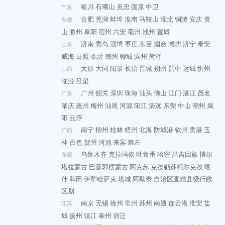
银川
石嘴山
吴忠
固原
中卫
宁夏
合肥
芜湖
蚌埠
淮南
马鞍山
淮北
铜陵
安庆
黄
安徽
山
滁州
阜阳
宿州
六安
亳州
池州
宣城
济南
青岛
淄博
枣庄
东营
烟台
潍坊
济宁
泰安
山东
威海
日照
临沂
德州
聊城
滨州
菏泽
太原
大同
阳泉
长治
晋城
朔州
晋中
运城
忻州
山西
临汾
吕梁
广州
韶关
深圳
珠海
汕头
佛山
江门
湛江
茂名
广东
肇庆
惠州
梅州
汕尾
河源
阳江
清远
东莞
中山
潮州
揭
阳
云浮
南宁
柳州
桂林
梧州
北海
防城港
钦州
贵港
玉
广西
林
百色
贺州
河池
来宾
崇左
乌鲁木齐
克拉玛依
吐鲁番
哈密
昌吉回族
博尔
新疆
塔拉蒙古
巴音郭楞蒙古
阿克苏
克孜勒苏柯尔克孜
喀
什
和田
伊犁哈萨克
塔城
阿勒泰
自治区直辖县级行政
区划
南京
无锡
徐州
常州
苏州
南通
连云港
淮安
盐
江苏
城
扬州
镇江
泰州
宿迁