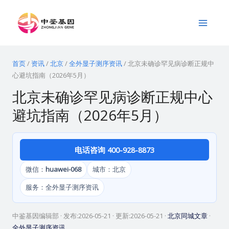
跳
Main
至
Menu
内
容
首页
/
资讯
/
北京
/
全外显子测序资讯
/
北京未确诊罕见病诊断正规中
心避坑指南（2026年5月）
北京未确诊罕见病诊断正规中心
避坑指南（2026年5月）
电话咨询 400-928-8873
微信：
huawei-068
城市：北京
服务：全外显子测序资讯
中鉴基因编辑部
· 发布:
2026-05-21
· 更新:
2026-05-21
·
北京同城文章
·
全外显子测序资讯