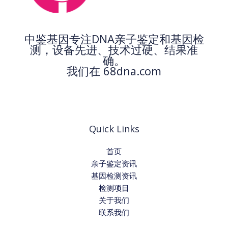
中鉴基因专注DNA亲子鉴定和基因检
测，设备先进、技术过硬、结果准
确。
我们在 68dna.com
Quick Links
首页
亲子鉴定资讯
基因检测资讯
检测项目
关于我们
联系我们