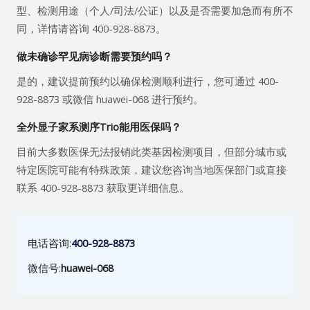
型、检测用途（个人/司法/公证）以及是否需要加急而有所不
同，详情请咨询 400-928-8873。
做未确诊罕见病诊断需要预约吗？
是的，建议提前预约以确保检测顺利进行，您可通过 400-
928-8873 或微信 huawei-068 进行预约。
全外显子家系测序Trio能用医保吗？
目前大多数医保无法报销此类基因检测项目，但部分城市或
特定医院可能有特殊政策，建议您咨询当地医保部门或直接
联系 400-928-8873 获取更详细信息。
电话咨询:
400-928-8873
微信号:
huawei-068