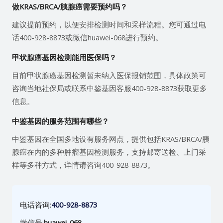
做KRAS/BRCA/胰腺癌需要预约吗？
建议提前预约，以便安排检测时间和采样流程。您可通过电
话400-928-8873或微信huawei-068进行预约。
甲状腺癌基因检测能用医保吗？
目前甲状腺癌基因检测暂未纳入医保报销范围，具体政策可
咨询当地社保局或联系中鉴基因客服400-928-8873获取更多
信息。
中鉴基因的服务范围有哪些？
中鉴基因在全国多地设有服务网点，提供包括KRAS/BRCA/胰
腺癌在内的多种肿瘤基因检测服务，支持邮寄送检、上门采
样等多种方式，详情请咨询400-928-8873。
电话咨询:
400-928-8873
微信号:
huawei-068