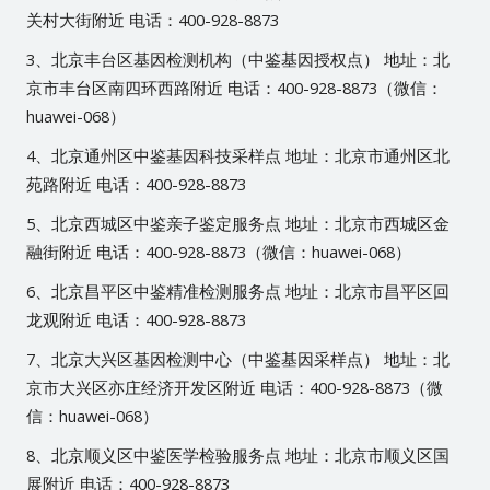
关村大街附近 电话：400-928-8873
3、北京丰台区基因检测机构（中鉴基因授权点） 地址：北
京市丰台区南四环西路附近 电话：400-928-8873（微信：
huawei-068）
4、北京通州区中鉴基因科技采样点 地址：北京市通州区北
苑路附近 电话：400-928-8873
5、北京西城区中鉴亲子鉴定服务点 地址：北京市西城区金
融街附近 电话：400-928-8873（微信：huawei-068）
6、北京昌平区中鉴精准检测服务点 地址：北京市昌平区回
龙观附近 电话：400-928-8873
7、北京大兴区基因检测中心（中鉴基因采样点） 地址：北
京市大兴区亦庄经济开发区附近 电话：400-928-8873（微
信：huawei-068）
8、北京顺义区中鉴医学检验服务点 地址：北京市顺义区国
展附近 电话：400-928-8873