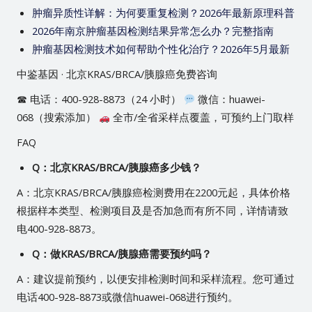
肿瘤异质性详解：为何要重复检测？2026年最新原理科普
2026年南京肿瘤基因检测结果异常怎么办？完整指南
肿瘤基因检测技术如何帮助个性化治疗？2026年5月最新
中鉴基因 · 北京KRAS/BRCA/胰腺癌免费咨询
☎ 电话：400-928-8873（24 小时）
微信：huawei-
068（搜索添加）
全市/全省采样点覆盖，可预约上门取样
FAQ
Q：北京KRAS/BRCA/胰腺癌多少钱？
A：北京KRAS/BRCA/胰腺癌检测费用在2200元起，具体价格
根据样本类型、检测项目及是否加急而有所不同，详情请致
电400-928-8873。
Q：做KRAS/BRCA/胰腺癌需要预约吗？
A：建议提前预约，以便安排检测时间和采样流程。您可通过
电话400-928-8873或微信huawei-068进行预约。