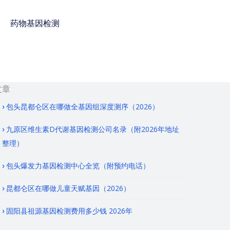
药物基因检测
免费咨询电话 : 400-
928-8873
文章
包头昆都仑区在哪做全基因组深度测序（2026）
九原区维生素D代谢基因检测公司名录（附2026年地址
整理）
包头爆发力基因检测中心全览（附预约电话）
昆都仑区在哪做儿童天赋基因（2026）
固阳县祖源基因检测费用多少钱 2026年