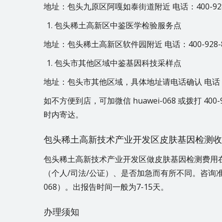
地址：包头九原区阿嘎如泰街道附近 电话：400-928-8
包头稀土高新区中鉴医学检验服务点
地址：包头稀土高新区软件园附近 电话：400-928-8
包头市其他区域中鉴基因科技采样点
地址：包头市其他区域，具体地址请电话确认 电话：400-
如不方便到店，可加微信 huawei-068 或拨打 400
时内寄达。
包头稀土高新技术产业开发区皮肤基因检测收
包头稀土高新技术产业开发区做皮肤基因检测费用在
（个人/司法/公证）、是否加急而有所不同。咨询准确报价请
068）。出报告时间一般为7-15天。
办理须知