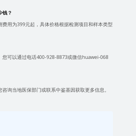
少钱？
费用为399元起，具体价格根据检测项目和样本类型
过电话400-928-8873或微信huawei-068
您咨询当地医保部门或联系中鉴基因获取更多信息。