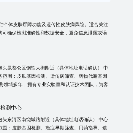
，评估个体皮肤屏障功能及遗传性皮肤病风险。适合关注
构可确保检测准确性和数据安全，避免信息泄露或误
包头昆都仑区钢铁大街附近（具体地址电话确认） 中
068） 业务范围：皮肤基因检测、遗传病筛查、药物代谢基因
检测领域多年，拥有专业实验室和认证技术团队，为客
学检测中心
包头东河区南绕城路附近（具体地址电话确认） 中心
68） 业务范围：皮肤基因检测、癌症早期筛查、用药指导、遗