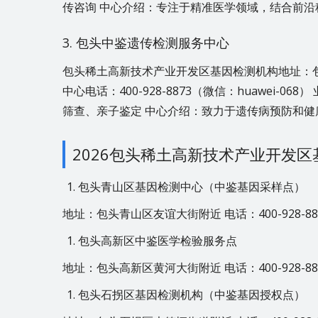
传咨询 中心介绍：专注于精准医学领域，结合前
3. 包头中鉴遗传检测服务中心
包头稀土高新技术产业开发区基因检测机构地址：
中心电话：400-928-8873（微信：huawei
筛查、亲子鉴定 中心介绍：致力于遗传病预防和
2026包头稀土高新技术产业开发
包头青山区基因检测中心（中鉴基因采样点）
地址：包头青山区友谊大街附近 电话：400-928-887
包头高新区中鉴医学检验服务点
地址：包头高新区黄河大街附近 电话：400-928-88
包头石拐区基因检测机构（中鉴基因授权点）