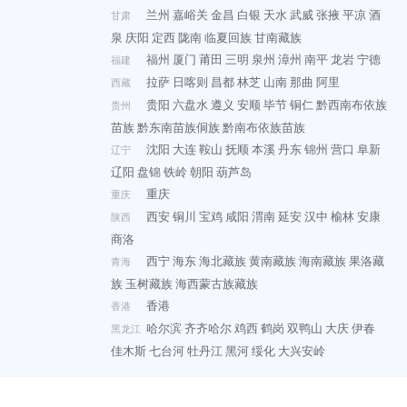
兰州
嘉峪关
金昌
白银
天水
武威
张掖
平凉
酒
甘肃
泉
庆阳
定西
陇南
临夏回族
甘南藏族
福州
厦门
莆田
三明
泉州
漳州
南平
龙岩
宁德
福建
拉萨
日喀则
昌都
林芝
山南
那曲
阿里
西藏
贵阳
六盘水
遵义
安顺
毕节
铜仁
黔西南布依族
贵州
苗族
黔东南苗族侗族
黔南布依族苗族
沈阳
大连
鞍山
抚顺
本溪
丹东
锦州
营口
阜新
辽宁
辽阳
盘锦
铁岭
朝阳
葫芦岛
重庆
重庆
西安
铜川
宝鸡
咸阳
渭南
延安
汉中
榆林
安康
陕西
商洛
西宁
海东
海北藏族
黄南藏族
海南藏族
果洛藏
青海
族
玉树藏族
海西蒙古族藏族
香港
香港
哈尔滨
齐齐哈尔
鸡西
鹤岗
双鸭山
大庆
伊春
黑龙江
佳木斯
七台河
牡丹江
黑河
绥化
大兴安岭