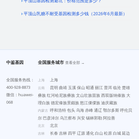
平顶山基因检测避坑：价格范围是多少？
平顶山乳糖不耐受基因检测多少钱（2026年6月最新）
中鉴基因
全国服务城市
查看全部 →
全国服务热线：
上海
上海
400-928-8873
昆明
曲靖
玉溪
保山
昭通
丽江
普洱
临沧
楚雄
云南
微信：huawei-
彝族
红河哈尼族彝族
文山壮族苗族
西双版纳傣族
大
068
理白族
德宏傣族景颇族
怒江傈僳族
迪庆藏族
呼和浩特
包头
乌海
赤峰
通辽
鄂尔多斯
呼伦贝
内蒙古
尔
巴彦淖尔
乌兰察布
兴安
锡林郭勒
阿拉善
北京
北京
长春
吉林
四平
辽源
通化
白山
松原
白城
延边
吉林