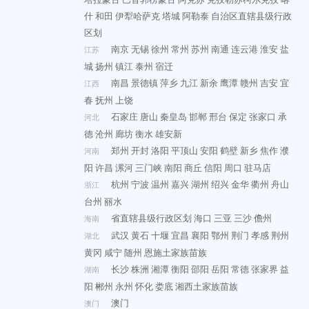
什
和田
伊犁哈萨克
塔城
阿勒泰
自治区直辖县级行政
区划
南京
无锡
徐州
常州
苏州
南通
连云港
淮安
盐
江苏
城
扬州
镇江
泰州
宿迁
南昌
景德镇
萍乡
九江
新余
鹰潭
赣州
吉安
宜
江西
春
抚州
上饶
石家庄
唐山
秦皇岛
邯郸
邢台
保定
张家口
承
河北
德
沧州
廊坊
衡水
雄安新
郑州
开封
洛阳
平顶山
安阳
鹤壁
新乡
焦作
濮
河南
阳
许昌
漯河
三门峡
南阳
商丘
信阳
周口
驻马店
杭州
宁波
温州
嘉兴
湖州
绍兴
金华
衢州
舟山
浙江
台州
丽水
省直辖县级行政区划
海口
三亚
三沙
儋州
海南
武汉
黄石
十堰
宜昌
襄阳
鄂州
荆门
孝感
荆州
湖北
黄冈
咸宁
随州
恩施土家族苗族
长沙
株洲
湘潭
衡阳
邵阳
岳阳
常德
张家界
益
湖南
阳
郴州
永州
怀化
娄底
湘西土家族苗族
澳门
澳门