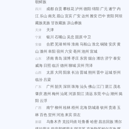
朝鲜族
成都
自贡
攀枝花
泸州
德阳
绵阳
广元
遂宁
内
四川
江
乐山
南充
眉山
宜宾
广安
达州
雅安
巴中
资阳
阿坝
藏族羌族
甘孜藏族
凉山彝族
天津
天津
银川
石嘴山
吴忠
固原
中卫
宁夏
合肥
芜湖
蚌埠
淮南
马鞍山
淮北
铜陵
安庆
黄
安徽
山
滁州
阜阳
宿州
六安
亳州
池州
宣城
济南
青岛
淄博
枣庄
东营
烟台
潍坊
济宁
泰安
山东
威海
日照
临沂
德州
聊城
滨州
菏泽
太原
大同
阳泉
长治
晋城
朔州
晋中
运城
忻州
山西
临汾
吕梁
广州
韶关
深圳
珠海
汕头
佛山
江门
湛江
茂名
广东
肇庆
惠州
梅州
汕尾
河源
阳江
清远
东莞
中山
潮州
揭
阳
云浮
南宁
柳州
桂林
梧州
北海
防城港
钦州
贵港
玉
广西
林
百色
贺州
河池
来宾
崇左
乌鲁木齐
克拉玛依
吐鲁番
哈密
昌吉回族
博尔
新疆
塔拉蒙古
巴音郭楞蒙古
阿克苏
克孜勒苏柯尔克孜
喀