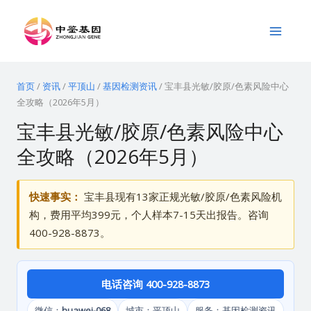
跳
Main
至
Menu
内
容
首页
/
资讯
/
平顶山
/
基因检测资讯
/
宝丰县光敏/胶原/色素风险中心
全攻略（2026年5月）
宝丰县光敏/胶原/色素风险中心
全攻略（2026年5月）
快速事实：
宝丰县现有13家正规光敏/胶原/色素风险机
构，费用平均399元，个人样本7-15天出报告。咨询
400-928-8873。
电话咨询 400-928-8873
微信：
huawei-068
城市：平顶山
服务：基因检测资讯