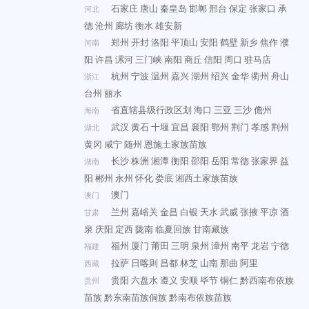
石家庄
唐山
秦皇岛
邯郸
邢台
保定
张家口
承
河北
德
沧州
廊坊
衡水
雄安新
郑州
开封
洛阳
平顶山
安阳
鹤壁
新乡
焦作
濮
河南
阳
许昌
漯河
三门峡
南阳
商丘
信阳
周口
驻马店
杭州
宁波
温州
嘉兴
湖州
绍兴
金华
衢州
舟山
浙江
台州
丽水
省直辖县级行政区划
海口
三亚
三沙
儋州
海南
武汉
黄石
十堰
宜昌
襄阳
鄂州
荆门
孝感
荆州
湖北
黄冈
咸宁
随州
恩施土家族苗族
长沙
株洲
湘潭
衡阳
邵阳
岳阳
常德
张家界
益
湖南
阳
郴州
永州
怀化
娄底
湘西土家族苗族
澳门
澳门
兰州
嘉峪关
金昌
白银
天水
武威
张掖
平凉
酒
甘肃
泉
庆阳
定西
陇南
临夏回族
甘南藏族
福州
厦门
莆田
三明
泉州
漳州
南平
龙岩
宁德
福建
拉萨
日喀则
昌都
林芝
山南
那曲
阿里
西藏
贵阳
六盘水
遵义
安顺
毕节
铜仁
黔西南布依族
贵州
苗族
黔东南苗族侗族
黔南布依族苗族