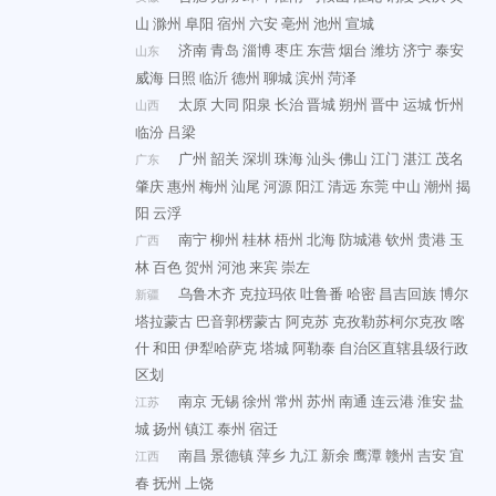
山
滁州
阜阳
宿州
六安
亳州
池州
宣城
济南
青岛
淄博
枣庄
东营
烟台
潍坊
济宁
泰安
山东
威海
日照
临沂
德州
聊城
滨州
菏泽
太原
大同
阳泉
长治
晋城
朔州
晋中
运城
忻州
山西
临汾
吕梁
广州
韶关
深圳
珠海
汕头
佛山
江门
湛江
茂名
广东
肇庆
惠州
梅州
汕尾
河源
阳江
清远
东莞
中山
潮州
揭
阳
云浮
南宁
柳州
桂林
梧州
北海
防城港
钦州
贵港
玉
广西
林
百色
贺州
河池
来宾
崇左
乌鲁木齐
克拉玛依
吐鲁番
哈密
昌吉回族
博尔
新疆
塔拉蒙古
巴音郭楞蒙古
阿克苏
克孜勒苏柯尔克孜
喀
什
和田
伊犁哈萨克
塔城
阿勒泰
自治区直辖县级行政
区划
南京
无锡
徐州
常州
苏州
南通
连云港
淮安
盐
江苏
城
扬州
镇江
泰州
宿迁
南昌
景德镇
萍乡
九江
新余
鹰潭
赣州
吉安
宜
江西
春
抚州
上饶