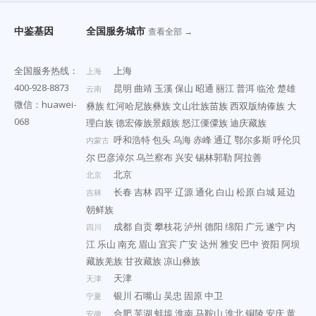
中鉴基因
全国服务城市
查看全部 →
全国服务热线：
上海
上海
400-928-8873
昆明
曲靖
玉溪
保山
昭通
丽江
普洱
临沧
楚雄
云南
微信：huawei-
彝族
红河哈尼族彝族
文山壮族苗族
西双版纳傣族
大
068
理白族
德宏傣族景颇族
怒江傈僳族
迪庆藏族
呼和浩特
包头
乌海
赤峰
通辽
鄂尔多斯
呼伦贝
内蒙古
尔
巴彦淖尔
乌兰察布
兴安
锡林郭勒
阿拉善
北京
北京
长春
吉林
四平
辽源
通化
白山
松原
白城
延边
吉林
朝鲜族
成都
自贡
攀枝花
泸州
德阳
绵阳
广元
遂宁
内
四川
江
乐山
南充
眉山
宜宾
广安
达州
雅安
巴中
资阳
阿坝
藏族羌族
甘孜藏族
凉山彝族
天津
天津
银川
石嘴山
吴忠
固原
中卫
宁夏
合肥
芜湖
蚌埠
淮南
马鞍山
淮北
铜陵
安庆
黄
安徽