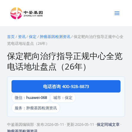
跳
Main
至
Menu
内
容
首页
/
资讯
/
保定
/
肿瘤基因检测资讯
/
保定靶向治疗指导正规中心全
览电话地址盘点（26年）
保定靶向治疗指导正规中心全览
电话地址盘点（26年）
电话咨询 400-928-8873
微信：
huawei-068
城市：保定
服务：肿瘤基因检测资讯
中鉴基因编辑部
· 发布:
2026-05-11
· 更新:
2026-05-11
·
保定同城文章
·
肿瘤基因检测资讯