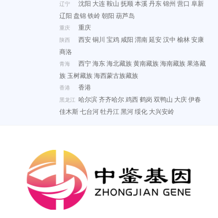
沈阳
大连
鞍山
抚顺
本溪
丹东
锦州
营口
阜新
辽宁
辽阳
盘锦
铁岭
朝阳
葫芦岛
重庆
重庆
西安
铜川
宝鸡
咸阳
渭南
延安
汉中
榆林
安康
陕西
商洛
西宁
海东
海北藏族
黄南藏族
海南藏族
果洛藏
青海
族
玉树藏族
海西蒙古族藏族
香港
香港
哈尔滨
齐齐哈尔
鸡西
鹤岗
双鸭山
大庆
伊春
黑龙江
佳木斯
七台河
牡丹江
黑河
绥化
大兴安岭