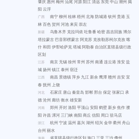
肇庆
惠州
梅州
汕尾
河源
阳江
清远
东莞
中山
潮州
揭
阳
云浮
南宁
柳州
桂林
梧州
北海
防城港
钦州
贵港
玉
广西
林
百色
贺州
河池
来宾
崇左
乌鲁木齐
克拉玛依
吐鲁番
哈密
昌吉回族
博尔
新疆
塔拉蒙古
巴音郭楞蒙古
阿克苏
克孜勒苏柯尔克孜
喀
什
和田
伊犁哈萨克
塔城
阿勒泰
自治区直辖县级行政
区划
南京
无锡
徐州
常州
苏州
南通
连云港
淮安
盐
江苏
城
扬州
镇江
泰州
宿迁
南昌
景德镇
萍乡
九江
新余
鹰潭
赣州
吉安
宜
江西
春
抚州
上饶
石家庄
唐山
秦皇岛
邯郸
邢台
保定
张家口
承
河北
德
沧州
廊坊
衡水
雄安新
郑州
开封
洛阳
平顶山
安阳
鹤壁
新乡
焦作
濮
河南
阳
许昌
漯河
三门峡
南阳
商丘
信阳
周口
驻马店
杭州
宁波
温州
嘉兴
湖州
绍兴
金华
衢州
舟山
浙江
台州
丽水
省直辖县级行政区划
海口
三亚
三沙
儋州
海南