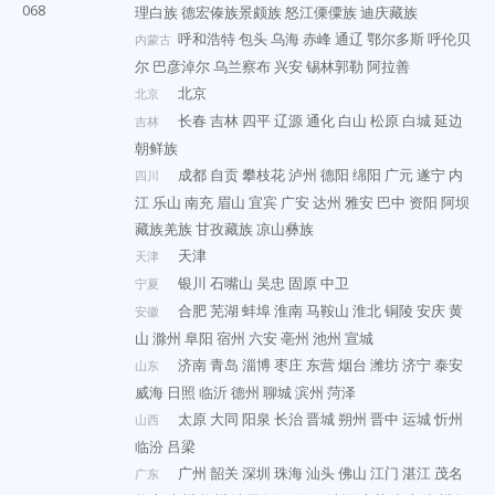
068
理白族
德宏傣族景颇族
怒江傈僳族
迪庆藏族
呼和浩特
包头
乌海
赤峰
通辽
鄂尔多斯
呼伦贝
内蒙古
尔
巴彦淖尔
乌兰察布
兴安
锡林郭勒
阿拉善
北京
北京
长春
吉林
四平
辽源
通化
白山
松原
白城
延边
吉林
朝鲜族
成都
自贡
攀枝花
泸州
德阳
绵阳
广元
遂宁
内
四川
江
乐山
南充
眉山
宜宾
广安
达州
雅安
巴中
资阳
阿坝
藏族羌族
甘孜藏族
凉山彝族
天津
天津
银川
石嘴山
吴忠
固原
中卫
宁夏
合肥
芜湖
蚌埠
淮南
马鞍山
淮北
铜陵
安庆
黄
安徽
山
滁州
阜阳
宿州
六安
亳州
池州
宣城
济南
青岛
淄博
枣庄
东营
烟台
潍坊
济宁
泰安
山东
威海
日照
临沂
德州
聊城
滨州
菏泽
太原
大同
阳泉
长治
晋城
朔州
晋中
运城
忻州
山西
临汾
吕梁
广州
韶关
深圳
珠海
汕头
佛山
江门
湛江
茂名
广东