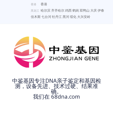
香港
香港
哈尔滨
齐齐哈尔
鸡西
鹤岗
双鸭山
大庆
伊春
黑龙江
佳木斯
七台河
牡丹江
黑河
绥化
大兴安岭
中鉴基因专注DNA亲子鉴定和基因检
测，设备先进、技术过硬、结果准
确。
我们在 68dna.com