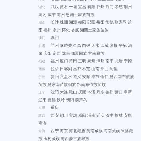
武汉
黄石
十堰
宜昌
襄阳
鄂州
荆门
孝感
荆州
湖北
黄冈
咸宁
随州
恩施土家族苗族
长沙
株洲
湘潭
衡阳
邵阳
岳阳
常德
张家界
益
湖南
阳
郴州
永州
怀化
娄底
湘西土家族苗族
澳门
澳门
兰州
嘉峪关
金昌
白银
天水
武威
张掖
平凉
酒
甘肃
泉
庆阳
定西
陇南
临夏回族
甘南藏族
福州
厦门
莆田
三明
泉州
漳州
南平
龙岩
宁德
福建
拉萨
日喀则
昌都
林芝
山南
那曲
阿里
西藏
贵阳
六盘水
遵义
安顺
毕节
铜仁
黔西南布依族
贵州
苗族
黔东南苗族侗族
黔南布依族苗族
沈阳
大连
鞍山
抚顺
本溪
丹东
锦州
营口
阜新
辽宁
辽阳
盘锦
铁岭
朝阳
葫芦岛
重庆
重庆
西安
铜川
宝鸡
咸阳
渭南
延安
汉中
榆林
安康
陕西
商洛
西宁
海东
海北藏族
黄南藏族
海南藏族
果洛藏
青海
族
玉树藏族
海西蒙古族藏族