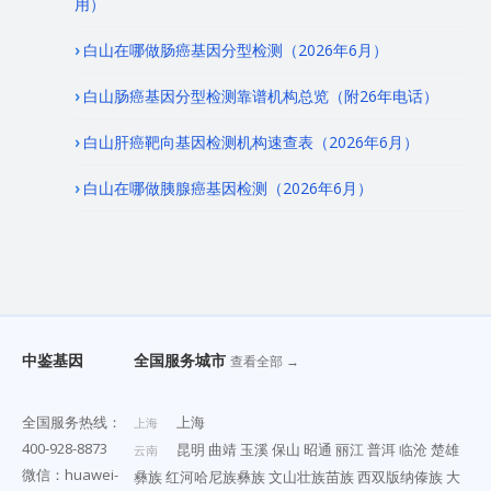
用）
白山在哪做肠癌基因分型检测（2026年6月）
白山肠癌基因分型检测靠谱机构总览（附26年电话）
白山肝癌靶向基因检测机构速查表（2026年6月）
白山在哪做胰腺癌基因检测（2026年6月）
中鉴基因
全国服务城市
查看全部 →
全国服务热线：
上海
上海
400-928-8873
昆明
曲靖
玉溪
保山
昭通
丽江
普洱
临沧
楚雄
云南
微信：huawei-
彝族
红河哈尼族彝族
文山壮族苗族
西双版纳傣族
大