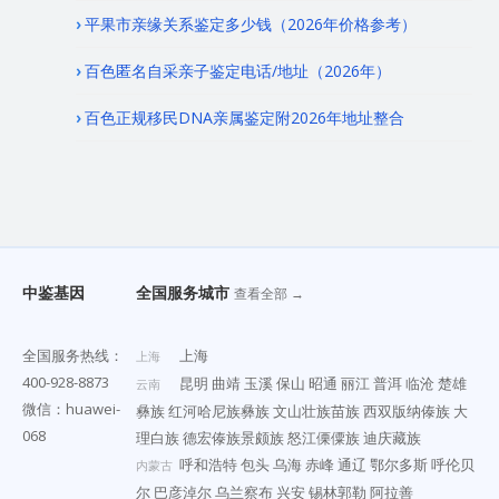
平果市亲缘关系鉴定多少钱（2026年价格参考）
百色匿名自采亲子鉴定电话/地址（2026年）
百色正规移民DNA亲属鉴定附2026年地址整合
中鉴基因
全国服务城市
查看全部 →
全国服务热线：
上海
上海
400-928-8873
昆明
曲靖
玉溪
保山
昭通
丽江
普洱
临沧
楚雄
云南
微信：huawei-
彝族
红河哈尼族彝族
文山壮族苗族
西双版纳傣族
大
068
理白族
德宏傣族景颇族
怒江傈僳族
迪庆藏族
呼和浩特
包头
乌海
赤峰
通辽
鄂尔多斯
呼伦贝
内蒙古
尔
巴彦淖尔
乌兰察布
兴安
锡林郭勒
阿拉善