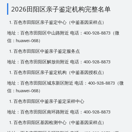
2026田阳区亲子鉴定机构完整名单
百色市田阳区亲子鉴定中心（中鉴基因采样点）
地址：百色市田阳区中山路附近 电话：400-928-8873（微
信：huawei-068）
百色市田阳区中鉴亲子鉴定服务点
地址：百色市田阳区解放街附近 电话：400-928-8873
百色市田阳区亲子鉴定机构（中鉴基因授权点）
地址：百色市田阳区城东新区附近 电话：400-928-8873（微
信：huawei-068）
百色市田阳区中鉴亲子鉴定采样中心
地址：百色市田阳区南环路附近 电话：400-928-8873
百色市田阳区基因检测中心（中鉴基因采样点）