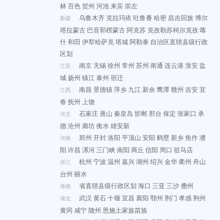
林
百色
贺州
河池
来宾
崇左
乌鲁木齐
克拉玛依
吐鲁番
哈密
昌吉回族
博尔
新疆
塔拉蒙古
巴音郭楞蒙古
阿克苏
克孜勒苏柯尔克孜
喀
什
和田
伊犁哈萨克
塔城
阿勒泰
自治区直辖县级行政
区划
南京
无锡
徐州
常州
苏州
南通
连云港
淮安
盐
江苏
城
扬州
镇江
泰州
宿迁
南昌
景德镇
萍乡
九江
新余
鹰潭
赣州
吉安
宜
江西
春
抚州
上饶
石家庄
唐山
秦皇岛
邯郸
邢台
保定
张家口
承
河北
德
沧州
廊坊
衡水
雄安新
郑州
开封
洛阳
平顶山
安阳
鹤壁
新乡
焦作
濮
河南
阳
许昌
漯河
三门峡
南阳
商丘
信阳
周口
驻马店
杭州
宁波
温州
嘉兴
湖州
绍兴
金华
衢州
舟山
浙江
台州
丽水
省直辖县级行政区划
海口
三亚
三沙
儋州
海南
武汉
黄石
十堰
宜昌
襄阳
鄂州
荆门
孝感
荆州
湖北
黄冈
咸宁
随州
恩施土家族苗族