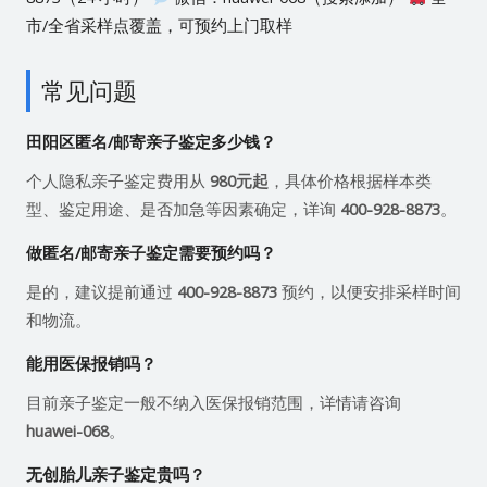
市/全省采样点覆盖，可预约上门取样
常见问题
田阳区匿名/邮寄亲子鉴定多少钱？
个人隐私亲子鉴定费用从
980元起
，具体价格根据样本类
型、鉴定用途、是否加急等因素确定，详询
400-928-8873
。
做匿名/邮寄亲子鉴定需要预约吗？
是的，建议提前通过
400-928-8873
预约，以便安排采样时间
和物流。
能用医保报销吗？
目前亲子鉴定一般不纳入医保报销范围，详情请咨询
huawei-068
。
无创胎儿亲子鉴定贵吗？