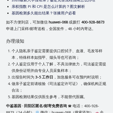
亲权指数 PI 和 CPI 是怎么计算的？图文解析
基因检测多久能出结果？张掖用户必看
如不方便到店，可加微信
huawei-068
或拨打
400-928-8873
申请上门采样/邮寄送检，全国发件，48 小时内寄达。
办理须知
个人隐私亲子鉴定需要提供口腔拭子、血液、毛发等样
本，特殊样本如指甲、烟头等也可咨询；
个人鉴定仅用于个人了解，不具法律效力，司法鉴定需提
供身份证明并由专业人员采集样本；
出报告时间为
3-5 工作日
，加急服务可在预约时说明；
做亲子鉴定前请核验《司法鉴定许可证》，确保机构正规
合法；
基因检测结果仅供医生参考，不能替代医嘱。
中鉴基因 · 田阳区匿名/邮寄免费咨询
☎ 电话：400-928-
8873（24 小时）
微信：huawei-068（搜索添加）
全