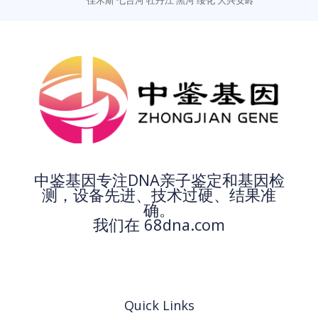
佳木斯
七台河
牡丹江
黑河
绥化
大兴安岭
中鉴基因专注DNA亲子鉴定和基因检
测，设备先进、技术过硬、结果准
确。
我们在 68dna.com
Quick Links