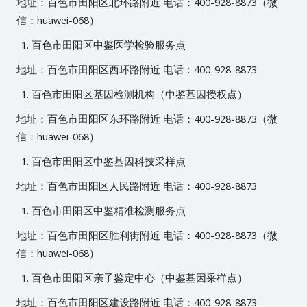
地址：百色市田阳区北环路附近 电话：400-928-8873（微
信：huawei-068）
百色市田阳区中鉴医学检验服务点
地址：百色市田阳区西环路附近 电话：400-928-8873
百色市田阳区基因检测机构（中鉴基因授权点）
地址：百色市田阳区东环路附近 电话：400-928-8873（微
信：huawei-068）
百色市田阳区中鉴基因科技采样点
地址：百色市田阳区人民路附近 电话：400-928-8873
百色市田阳区中鉴精准检测服务点
地址：百色市田阳区胜利街附近 电话：400-928-8873（微
信：huawei-068）
百色市田阳区亲子鉴定中心（中鉴基因采样点）
地址：百色市田阳区建设路附近 电话：400-928-8873