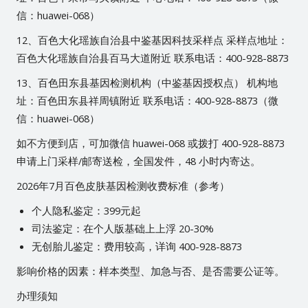
信：huawei-068）
12、百色大化瑶族自治县中鉴基因科技采样点 采样点地址：
百色大化瑶族自治县百马大道附近 联系电话：400-928-8873
13、百色田东县基因检测机构（中鉴基因授权点） 机构地
址：百色田东县祥周镇附近 联系电话：400-928-8873（微
信：huawei-068）
如不方便到店，可加微信 huawei-068 或拨打 400-928-8873
申请上门采样/邮寄送检，全国发件，48 小时内寄达。
2026年7月百色皮肤基因检测收费标准（参考）
个人隐私鉴定：399元起
司法鉴定：在个人版基础上上浮 20-30%
无创胎儿鉴定：费用较高，详询 400-928-8873
影响价格的因素：样本类型、加急与否、是否需要公证等。
办理须知