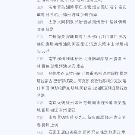
济南
青岛
淄博
枣庄
东营
烟台
潍坊
济宁
泰安
山东
威海
日照
临沂
德州
聊城
滨州
菏泽
太原
大同
阳泉
长治
晋城
朔州
晋中
运城
忻州
山西
临汾
吕梁
广州
韶关
深圳
珠海
汕头
佛山
江门
湛江
茂名
广东
肇庆
惠州
梅州
汕尾
河源
阳江
清远
东莞
中山
潮州
揭
阳
云浮
南宁
柳州
桂林
梧州
北海
防城港
钦州
贵港
玉
广西
林
百色
贺州
河池
来宾
崇左
乌鲁木齐
克拉玛依
吐鲁番
哈密
昌吉回族
博尔
新疆
塔拉蒙古
巴音郭楞蒙古
阿克苏
克孜勒苏柯尔克孜
喀
什
和田
伊犁哈萨克
塔城
阿勒泰
自治区直辖县级行政
区划
南京
无锡
徐州
常州
苏州
南通
连云港
淮安
盐
江苏
城
扬州
镇江
泰州
宿迁
南昌
景德镇
萍乡
九江
新余
鹰潭
赣州
吉安
宜
江西
春
抚州
上饶
石家庄
唐山
秦皇岛
邯郸
邢台
保定
张家口
承
河北