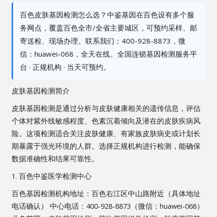
百色皮肤基因检测怎么选？中鉴基因在百色设有多个服
务网点，覆盖百色全市/全省主要城区，可预约采样、邮
寄送检、现场办理。联系我们：400-928-8873，微
信：huawei-068，全天在线。全国连锁基因检测服务平
台 · 正规机构 · 当天可预约。
皮肤基因检测简介
皮肤基因检测是通过分析与皮肤健康相关的遗传信息，评估
个体对紫外线敏感程度、色素沉着倾向及潜在的皮肤疾病风
险。这项检测适合关注皮肤健康、有家族皮肤病史或计划长
期暴露于强光环境的人群。选择正规机构进行检测，能确保
数据准确性和结果可靠性。
1. 百色中鉴医学检测中心
百色基因检测机构地址：百色右江区中山路附近（具体地址
电话确认） 中心电话：400-928-8873（微信：huawei-068）