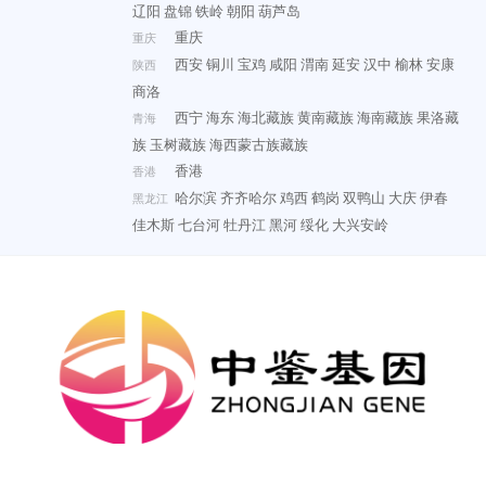
辽阳
盘锦
铁岭
朝阳
葫芦岛
重庆
重庆
西安
铜川
宝鸡
咸阳
渭南
延安
汉中
榆林
安康
陕西
商洛
西宁
海东
海北藏族
黄南藏族
海南藏族
果洛藏
青海
族
玉树藏族
海西蒙古族藏族
香港
香港
哈尔滨
齐齐哈尔
鸡西
鹤岗
双鸭山
大庆
伊春
黑龙江
佳木斯
七台河
牡丹江
黑河
绥化
大兴安岭