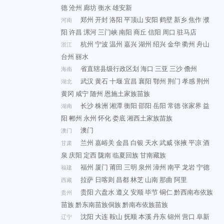
德
沧州
廊坊
衡水
雄安新
郑州
开封
洛阳
平顶山
安阳
鹤壁
新乡
焦作
濮
河南
阳
许昌
漯河
三门峡
南阳
商丘
信阳
周口
驻马店
杭州
宁波
温州
嘉兴
湖州
绍兴
金华
衢州
舟山
浙江
台州
丽水
省直辖县级行政区划
海口
三亚
三沙
儋州
海南
武汉
黄石
十堰
宜昌
襄阳
鄂州
荆门
孝感
荆州
湖北
黄冈
咸宁
随州
恩施土家族苗族
长沙
株洲
湘潭
衡阳
邵阳
岳阳
常德
张家界
益
湖南
阳
郴州
永州
怀化
娄底
湘西土家族苗族
澳门
澳门
兰州
嘉峪关
金昌
白银
天水
武威
张掖
平凉
酒
甘肃
泉
庆阳
定西
陇南
临夏回族
甘南藏族
福州
厦门
莆田
三明
泉州
漳州
南平
龙岩
宁德
福建
拉萨
日喀则
昌都
林芝
山南
那曲
阿里
西藏
贵阳
六盘水
遵义
安顺
毕节
铜仁
黔西南布依族
贵州
苗族
黔东南苗族侗族
黔南布依族苗族
沈阳
大连
鞍山
抚顺
本溪
丹东
锦州
营口
阜新
辽宁