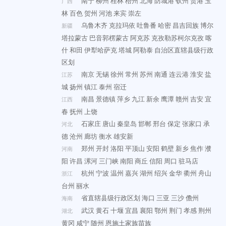
南宁
柳州
桂林
梧州
北海
防城港
钦州
贵港
玉
广西
林
百色
贺州
河池
来宾
崇左
乌鲁木齐
克拉玛依
吐鲁番
哈密
昌吉回族
博尔
新疆
塔拉蒙古
巴音郭楞蒙古
阿克苏
克孜勒苏柯尔克孜
喀
什
和田
伊犁哈萨克
塔城
阿勒泰
自治区直辖县级行政
区划
南京
无锡
徐州
常州
苏州
南通
连云港
淮安
盐
江苏
城
扬州
镇江
泰州
宿迁
南昌
景德镇
萍乡
九江
新余
鹰潭
赣州
吉安
宜
江西
春
抚州
上饶
石家庄
唐山
秦皇岛
邯郸
邢台
保定
张家口
承
河北
德
沧州
廊坊
衡水
雄安新
郑州
开封
洛阳
平顶山
安阳
鹤壁
新乡
焦作
濮
河南
阳
许昌
漯河
三门峡
南阳
商丘
信阳
周口
驻马店
杭州
宁波
温州
嘉兴
湖州
绍兴
金华
衢州
舟山
浙江
台州
丽水
省直辖县级行政区划
海口
三亚
三沙
儋州
海南
武汉
黄石
十堰
宜昌
襄阳
鄂州
荆门
孝感
荆州
湖北
黄冈
咸宁
随州
恩施土家族苗族