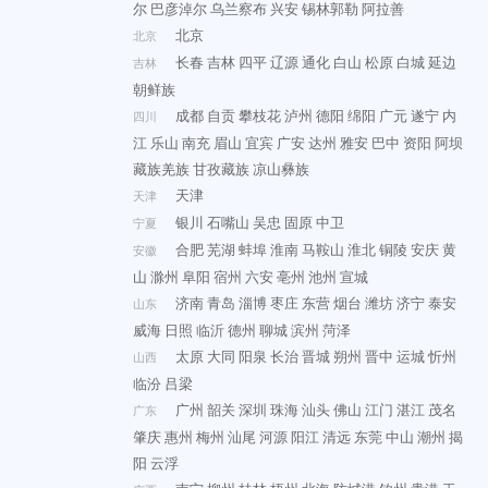
尔
巴彦淖尔
乌兰察布
兴安
锡林郭勒
阿拉善
北京
北京
长春
吉林
四平
辽源
通化
白山
松原
白城
延边
吉林
朝鲜族
成都
自贡
攀枝花
泸州
德阳
绵阳
广元
遂宁
内
四川
江
乐山
南充
眉山
宜宾
广安
达州
雅安
巴中
资阳
阿坝
藏族羌族
甘孜藏族
凉山彝族
天津
天津
银川
石嘴山
吴忠
固原
中卫
宁夏
合肥
芜湖
蚌埠
淮南
马鞍山
淮北
铜陵
安庆
黄
安徽
山
滁州
阜阳
宿州
六安
亳州
池州
宣城
济南
青岛
淄博
枣庄
东营
烟台
潍坊
济宁
泰安
山东
威海
日照
临沂
德州
聊城
滨州
菏泽
太原
大同
阳泉
长治
晋城
朔州
晋中
运城
忻州
山西
临汾
吕梁
广州
韶关
深圳
珠海
汕头
佛山
江门
湛江
茂名
广东
肇庆
惠州
梅州
汕尾
河源
阳江
清远
东莞
中山
潮州
揭
阳
云浮