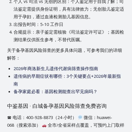
个人 vs 司法 vs 无创的区别：个人鉴定用于自我了解；司
法鉴定需提供身份证明，具有法律效力；无创胎儿鉴定适
用于孕妇，通过血液检测胎儿基因信息。
出报告时间：5-10 工作日
合规提示：亲子鉴定需核验《司法鉴定许可证》；基因检
测结果仅供医生参考，不替代医嘱。
关于备孕基因风险筛查的更多具体问题，可参考我们的详细
解答：
2026年商洛新生儿遗传代谢病筛查操作指南
遗传病的早期症状有哪些：3个关键要点+2026年最新指
南
备孕家庭必看：基因检测能查出罕见病吗？
中鉴基因 · 白城备孕基因风险筛查免费咨询
☎ 电话：400-928-8873（24 小时）
微信：huawei-
068（搜索添加）
全市/全省采样点覆盖，可预约上门取样