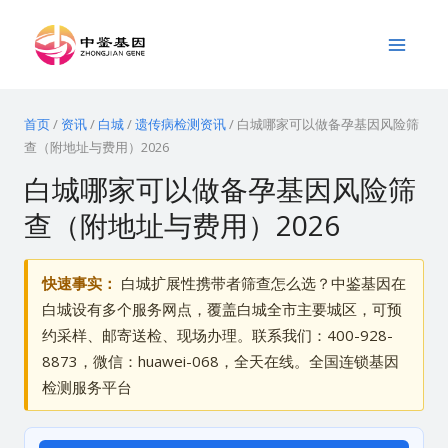
跳
Main
至
Menu
内
容
首页
/
资讯
/
白城
/
遗传病检测资讯
/
白城哪家可以做备孕基因风险筛
查（附地址与费用）2026
白城哪家可以做备孕基因风险筛
查（附地址与费用）2026
快速事实：
白城扩展性携带者筛查怎么选？中鉴基因在
白城设有多个服务网点，覆盖白城全市主要城区，可预
约采样、邮寄送检、现场办理。联系我们：400-928-
8873，微信：huawei-068，全天在线。全国连锁基因
检测服务平台