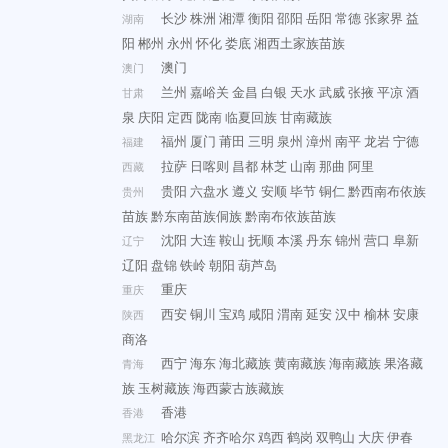
长沙
株洲
湘潭
衡阳
邵阳
岳阳
常德
张家界
益
湖南
阳
郴州
永州
怀化
娄底
湘西土家族苗族
澳门
澳门
兰州
嘉峪关
金昌
白银
天水
武威
张掖
平凉
酒
甘肃
泉
庆阳
定西
陇南
临夏回族
甘南藏族
福州
厦门
莆田
三明
泉州
漳州
南平
龙岩
宁德
福建
拉萨
日喀则
昌都
林芝
山南
那曲
阿里
西藏
贵阳
六盘水
遵义
安顺
毕节
铜仁
黔西南布依族
贵州
苗族
黔东南苗族侗族
黔南布依族苗族
沈阳
大连
鞍山
抚顺
本溪
丹东
锦州
营口
阜新
辽宁
辽阳
盘锦
铁岭
朝阳
葫芦岛
重庆
重庆
西安
铜川
宝鸡
咸阳
渭南
延安
汉中
榆林
安康
陕西
商洛
西宁
海东
海北藏族
黄南藏族
海南藏族
果洛藏
青海
族
玉树藏族
海西蒙古族藏族
香港
香港
哈尔滨
齐齐哈尔
鸡西
鹤岗
双鸭山
大庆
伊春
黑龙江