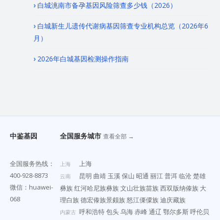
白城洮南市备孕基因风险筛查多少钱（2026）
白城新生儿遗传代谢病基因筛查专业机构总览（2026年6
月）
2026年白城基因检测操作指南
中鉴基因
全国服务城市
查看全部 →
全国服务热线：
上海
上海
400-928-8873
昆明
曲靖
玉溪
保山
昭通
丽江
普洱
临沧
楚雄
云南
微信：huawei-
彝族
红河哈尼族彝族
文山壮族苗族
西双版纳傣族
大
068
理白族
德宏傣族景颇族
怒江傈僳族
迪庆藏族
呼和浩特
包头
乌海
赤峰
通辽
鄂尔多斯
呼伦贝
内蒙古