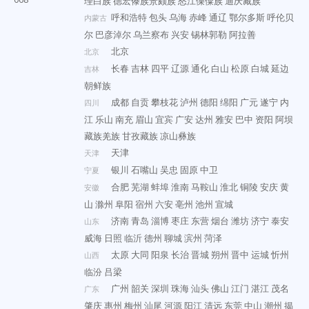
理白族
德宏傣族景颇族
怒江傈僳族
迪庆藏族
呼和浩特
包头
乌海
赤峰
通辽
鄂尔多斯
呼伦贝
内蒙古
尔
巴彦淖尔
乌兰察布
兴安
锡林郭勒
阿拉善
北京
北京
长春
吉林
四平
辽源
通化
白山
松原
白城
延边
吉林
朝鲜族
成都
自贡
攀枝花
泸州
德阳
绵阳
广元
遂宁
内
四川
江
乐山
南充
眉山
宜宾
广安
达州
雅安
巴中
资阳
阿坝
藏族羌族
甘孜藏族
凉山彝族
天津
天津
银川
石嘴山
吴忠
固原
中卫
宁夏
合肥
芜湖
蚌埠
淮南
马鞍山
淮北
铜陵
安庆
黄
安徽
山
滁州
阜阳
宿州
六安
亳州
池州
宣城
济南
青岛
淄博
枣庄
东营
烟台
潍坊
济宁
泰安
山东
威海
日照
临沂
德州
聊城
滨州
菏泽
太原
大同
阳泉
长治
晋城
朔州
晋中
运城
忻州
山西
临汾
吕梁
广州
韶关
深圳
珠海
汕头
佛山
江门
湛江
茂名
广东
肇庆
惠州
梅州
汕尾
河源
阳江
清远
东莞
中山
潮州
揭