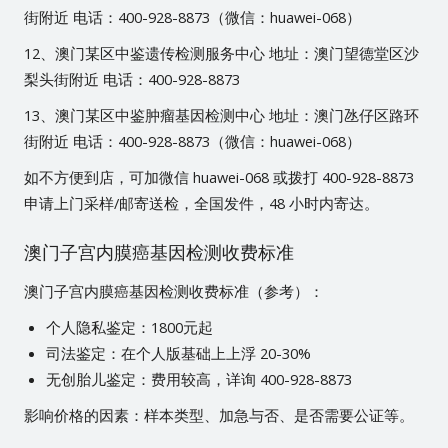
街附近 电话：400-928-8873（微信：huawei-068）
12、澳门某区中鉴遗传检测服务中心 地址：澳门望德堂区沙
梨头街附近 电话：400-928-8873
13、澳门某区中鉴肿瘤基因检测中心 地址：澳门氹仔区路环
街附近 电话：400-928-8873（微信：huawei-068）
如不方便到店，可加微信 huawei-068 或拨打 400-928-8873
申请上门采样/邮寄送检，全国发件，48 小时内寄达。
澳门子宫内膜癌基因检测收费标准
澳门子宫内膜癌基因检测收费标准（参考）：
个人隐私鉴定：1800元起
司法鉴定：在个人版基础上上浮 20-30%
无创胎儿鉴定：费用较高，详询 400-928-8873
影响价格的因素：样本类型、加急与否、是否需要公证等。