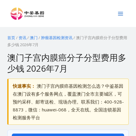
跳
Main
至
Menu
内
容
首页
/
资讯
/
澳门
/
肿瘤基因检测资讯
/
澳门子宫内膜癌分子分型费用
多少钱 2026年7月
澳门子宫内膜癌分子分型费用多
少钱 2026年7月
快速事实：
澳门子宫内膜癌基因检测怎么选？中鉴基因
在澳门设有多个服务网点，覆盖澳门全市主要城区，可
预约采样、邮寄送检、现场办理。联系我们：400-928-
8873，微信：huawei-068，全天在线。全国连锁基因
检测服务平台