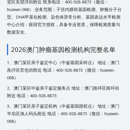
堂区东望洋街附近 联系电话：400-928-8873（微信：
huawei-068） 业务范围：子宫内膜癌基因检测、肿瘤分子分
型、DNA甲基化检测、染色体异常分析、基因表达水平检测
中心介绍：获得官方授权，具备专业资质，保障检测质量与
数据安全。
2026澳门肿瘤基因检测机构完整名单
1、澳门某区亲子鉴定中心（中鉴基因采样点） 地址：澳门
氹仔区官也街附近 电话：400-928-8873（微信：huawei-
068）
2、澳门某区中鉴亲子鉴定服务点 地址：澳门路环区路环街
附近 电话：400-928-8873
3、澳门某区亲子鉴定机构（中鉴基因授权点） 地址：澳门
半岛区渔人码头附近 电话：400-928-8873（微信：huawei-
068）