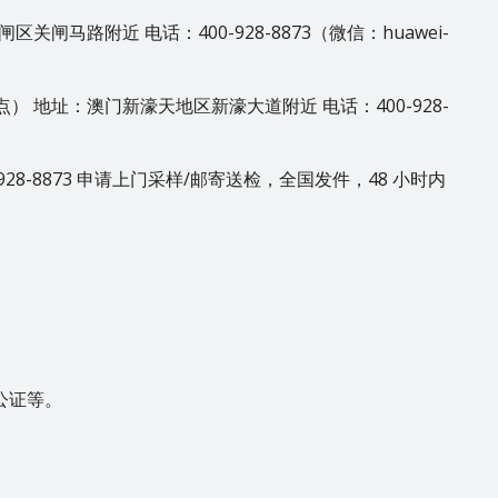
闸马路附近 电话：400-928-8873（微信：huawei-
 地址：澳门新濠天地区新濠大道附近 电话：400-928-
0-928-8873 申请上门采样/邮寄送检，全国发件，48 小时内
）
公证等。