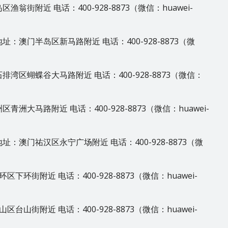
街附近 电话：400-928-8873（微信：huawei-
澳门半岛区新马路附近 电话：400-928-8873（微
区蝴蝶谷大马路附近 电话：400-928-8873（微信：
大马路附近 电话：400-928-8873（微信：huawei-
澳门祐汉区永宁广场附近 电话：400-928-8873（微
环街附近 电话：400-928-8873（微信：huawei-
山街附近 电话：400-928-8873（微信：huawei-