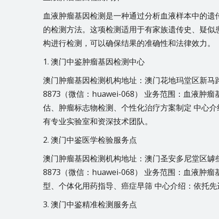
血液肿瘤基因检测是一种通过分析血液样本中的遗
的检测方法。这项检测适用于有家族遗传史、疑似
构进行检测，可以确保结果的准确性和法律效力。
1. 澳门中鉴肿瘤基因检测中心
澳门肿瘤基因检测机构地址：澳门花地玛堂区新马路附
8873（微信：huawei-068） 业务范围：
估、肿瘤标志物检测、个性化治疗方案制定 中心
有专业实验室和资深技术团队。
2. 澳门中鉴医学检验服务点
澳门肿瘤基因检测机构地址：澳门圣安多尼堂区罅些喇
8873（微信：huawei-068） 业务范围：
型、个体化用药指导、癌症早筛 中心介绍：依托
3. 澳门中鉴精准检测服务点