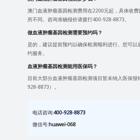
澳门血液肿瘤基因检测费用在2200元起，具体收
所不同。咨询准确报价请拨打400-928-8873。
做血液肿瘤基因检测需要预约吗？
是的，建议提前预约以确保检测顺利进行。您可以通过电话4
约服务。
血液肿瘤基因检测能用医保吗？
目前大部分血液肿瘤基因检测项目暂未纳入医保报销
928-8873）。
电话咨询:
400-928-8873
微信号:
huawei-068