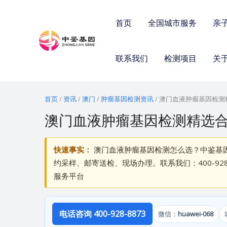
跳
至
首页
全国城市服务
亲
内
容
联系我们
检测项目
关
首页
/
资讯
/
澳门
/
肿瘤基因检测资讯
/
澳门血液肿瘤基因检测精
澳门血液肿瘤基因检测精选合集
快速事实：
澳门血液肿瘤基因检测怎么选？中鉴基
约采样、邮寄送检、现场办理。联系我们：400-928-
服务平台
电话咨询 400-928-8873
微信：
huawei-068