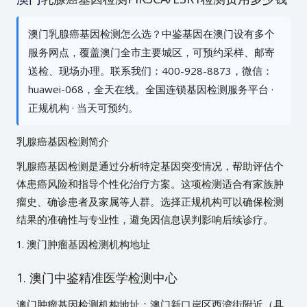
澳门乳腺癌基因检测怎么选？中鉴基因在澳门设有多个
服务网点，覆盖澳门全市主要城区，可预约采样、邮寄
送检、现场办理。联系我们：400-928-8873，微信：
huawei-068，全天在线。全国连锁基因检测服务平台 ·
正规机构 · 当天可预约。
乳腺癌基因检测简介
乳腺癌基因检测是通过分析特定基因突变情况，帮助评估个
体患癌风险和指导个性化治疗方案。这项检测适合有家族肿
瘤史、确诊患者及家属等人群。选择正规机构可以确保检测
结果的准确性与专业性，避免因信息误判影响后续诊疗。
1. 澳门肿瘤基因检测机构地址
1. 澳门中鉴精准医学检测中心
澳门肿瘤基因检测机构地址：澳门新口岸区西湾街附近（具