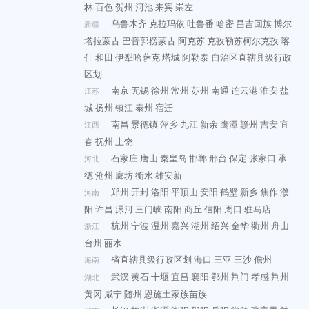
林
百色
贺州
河池
来宾
崇左
乌鲁木齐
克拉玛依
吐鲁番
哈密
昌吉回族
博尔
新疆
塔拉蒙古
巴音郭楞蒙古
阿克苏
克孜勒苏柯尔克孜
喀
什
和田
伊犁哈萨克
塔城
阿勒泰
自治区直辖县级行政
区划
南京
无锡
徐州
常州
苏州
南通
连云港
淮安
盐
江苏
城
扬州
镇江
泰州
宿迁
南昌
景德镇
萍乡
九江
新余
鹰潭
赣州
吉安
宜
江西
春
抚州
上饶
石家庄
唐山
秦皇岛
邯郸
邢台
保定
张家口
承
河北
德
沧州
廊坊
衡水
雄安新
郑州
开封
洛阳
平顶山
安阳
鹤壁
新乡
焦作
濮
河南
阳
许昌
漯河
三门峡
南阳
商丘
信阳
周口
驻马店
杭州
宁波
温州
嘉兴
湖州
绍兴
金华
衢州
舟山
浙江
台州
丽水
省直辖县级行政区划
海口
三亚
三沙
儋州
海南
武汉
黄石
十堰
宜昌
襄阳
鄂州
荆门
孝感
荆州
湖北
黄冈
咸宁
随州
恩施土家族苗族