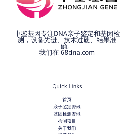
中鉴基因专注DNA亲子鉴定和基因检
测，设备先进、技术过硬、结果准
确。
我们在 68dna.com
Quick Links
首页
亲子鉴定资讯
基因检测资讯
检测项目
关于我们