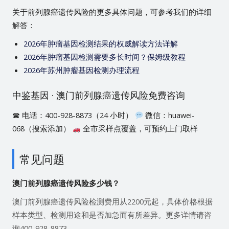
关于前列腺癌遗传风险的更多具体问题，可参考我们的详细
解答：
2026年肿瘤基因检测结果的权威解读方法详解
2026年肿瘤基因检测需要多长时间？保姆级教程
2026年苏州肿瘤基因检测办理流程
中鉴基因 · 澳门前列腺癌遗传风险免费咨询
☎ 电话：400-928-8873（24 小时）
微信：huawei-
068（搜索添加）
全市采样点覆盖，可预约上门取样
常见问题
澳门前列腺癌遗传风险多少钱？
澳门前列腺癌遗传风险检测费用从2200元起，具体价格根据
样本类型、检测用途和是否加急而有所差异。更多详情请咨
询400-928-8873。