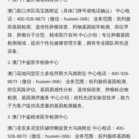
澳门新口岸区高宝路附近（具体门牌号请电话确认） 中心电
话：400-928-8873（微信：huawei-068） 业务范围：前列腺
癌基因检测、遗传性肿瘤筛查、药物基因组学检测、癌症早
筛、肿瘤分子分型、精准医疗咨询 中心介绍：专注肿瘤基因
检测领域，提供个性化健康管理方案，拥有专业团队和先进
设备。
2. 澳门中鉴医学检验中心
澳门花地玛堂区士多纽拜斯大马路附近 中心电话：400-928-
8873（微信：huawei-068） 业务范围：前列腺癌基因检测、
癌症风险评估、基因易感性分析、遗传病筛查、肿瘤标志物
检测、基因测序服务 中心介绍：依托先进实验室技术，致力
于为客户提供高质量的基因检测服务。
3. 澳门中鉴精准医学检测中心
澳门圣安多尼堂区罅些喇提督大马路附近 中心电话：400-
928-8873（微信：huawei-068） 业务范围：前列腺癌基因检