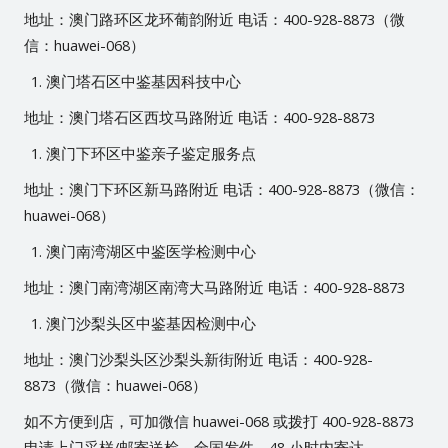
地址：澳门路环区龙环葡韵附近 电话：400-928-8873（微
信：huawei-068）
澳门塔石区中鉴基因科技中心
地址：澳门塔石区西坟马路附近 电话：400-928-8873
澳门下环区中鉴亲子鉴定服务点
地址：澳门下环区新马路附近 电话：400-928-8873（微信：
huawei-068）
澳门南湾湖区中鉴医学检测中心
地址：澳门南湾湖区南湾大马路附近 电话：400-928-8873
澳门沙梨头区中鉴基因检测中心
地址：澳门沙梨头区沙梨头新街附近 电话：400-928-
8873（微信：huawei-068）
如不方便到店，可加微信 huawei-068 或拨打 400-928-8873
申请上门采样/邮寄送检，全国发件，48 小时内寄达。