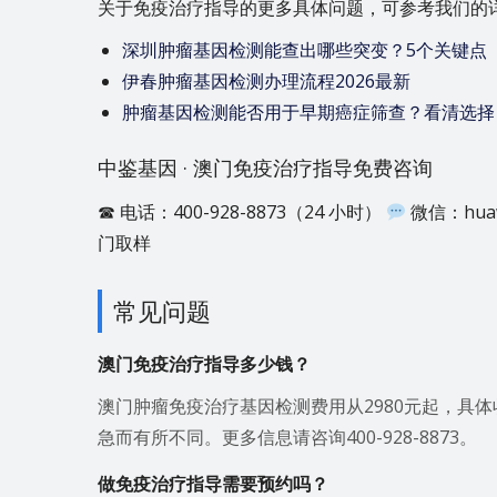
关于免疫治疗指导的更多具体问题，可参考我们的
深圳肿瘤基因检测能查出哪些突变？5个关键点
伊春肿瘤基因检测办理流程2026最新
肿瘤基因检测能否用于早期癌症筛查？看清选择
中鉴基因 · 澳门免疫治疗指导免费咨询
☎ 电话：400-928-8873（24 小时）
微信：hua
门取样
常见问题
澳门免疫治疗指导多少钱？
澳门肿瘤免疫治疗基因检测费用从2980元起，具
急而有所不同。更多信息请咨询400-928-8873。
做免疫治疗指导需要预约吗？