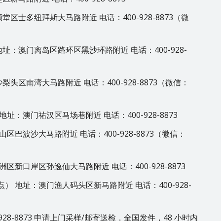
士多纽拜斯大马路附近 电话：400-928-8873（微
：澳门离岛区路环区黑沙环路附近 电话：400-928-
区南湾大马路附近 电话：400-928-8873（微信：
：澳门祐汉区马场巷附近 电话：400-928-8873
巴波沙大马路附近 电话：400-928-8873（微信：
新口岸区孙逸仙大马路附近 电话：400-928-8873
 地址：澳门渔人码头区新马路附近 电话：400-928-
0-928-8873 申请上门采样/邮寄送检，全国发件，48 小时内