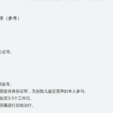
标准（参考）
公证等。
周血等。
需提供身份证明，无创胎儿鉴定需孕妇本人参与。
短至3-5个工作日。
医嘱进行后续治疗。