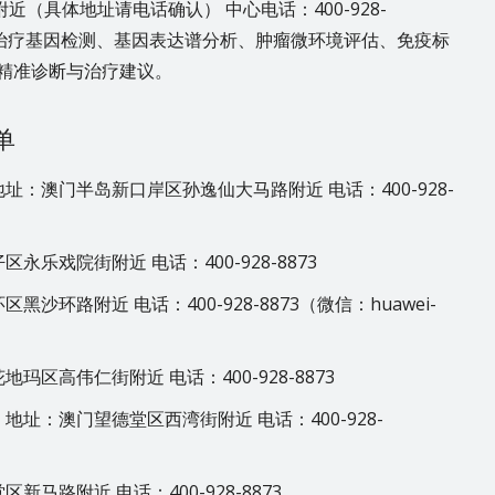
（具体地址请电话确认） 中心电话：400-928-
肿瘤免疫治疗基因检测、基因表达谱分析、肿瘤微环境评估、免疫标
精准诊断与治疗建议。
单
：澳门半岛新口岸区孙逸仙大马路附近 电话：400-928-
乐戏院街附近 电话：400-928-8873
环路附近 电话：400-928-8873（微信：huawei-
区高伟仁街附近 电话：400-928-8873
址：澳门望德堂区西湾街附近 电话：400-928-
马路附近 电话：400-928-8873