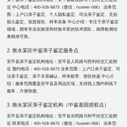
近 中心电话：400-928-8873（微信：huawei-068） 业务范
围：上户口亲子鉴定、个人隐私鉴定、司法亲子鉴定、无创
胎儿鉴定、加急报告、样本采集 中心介绍：专注于亲子鉴定
领域，拥有专业实验室和经验丰富的技术团队，保障检测结
果精准可靠。
2. 衡水某区中鉴亲子鉴定服务点
安平县亲子鉴定机构地址：安平县人民路与胜利街交汇处附
近 预约电话：400-928-8873 业务范围：上户口亲子鉴定、司
法亲子鉴定、亲子关系确认、样本邮寄、报告快递 中心介
绍：服务范围覆盖安平县及周边区域，支持线上预约和线下
服务，方便快捷。
3. 衡水某区亲子鉴定机构（中鉴基因授权点）
安平县亲子鉴定机构地址：安平县光明路与和平街交汇处附
近 联系电话：400-928-8873（微信：huawei-068） 业务范