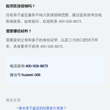
能用医保报销吗？
目前亲子鉴定服务不纳入医保报销范围，建议提前咨询当地
医保政策。如有疑问，欢迎联系 400-928-8873。
需要哪些材料？
需要提供父母和孩子的身份证明，以及三方的口腔拭子样
本。具体要求可咨询 400-928-8873。
电话咨询:
400-928-8873
微信号:
huawei-068
相关文章
衡水亲子鉴定的结果多久有效？