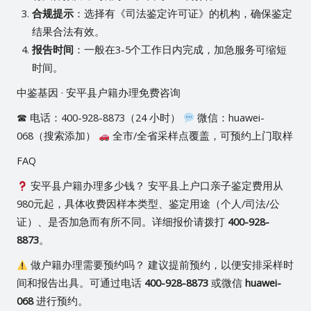
合规提示
：选择有《司法鉴定许可证》的机构，确保鉴定
结果合法有效。
报告时间
：一般在3-5个工作日内完成，加急服务可缩短
时间。
中鉴基因 · 安平县户籍办理免费咨询
☎ 电话：400-928-8873（24 小时）
微信：huawei-
068（搜索添加）
全市/全省采样点覆盖，可预约上门取样
FAQ
安平县户籍办理多少钱？ 安平县上户口亲子鉴定费用从
980元起，具体收费因样本类型、鉴定用途（个人/司法/公
证）、是否加急而有所不同。详细报价请拨打
400-928-
8873
。
做户籍办理需要预约吗？ 建议提前预约，以便安排采样时
间和报告出具。可通过电话
400-928-8873
或微信
huawei-
068
进行预约。