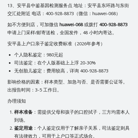
13、安平县中鉴基因检测服务点 地址：安平县东环路与东街
交汇处附近 电话：400-928-8873（微信：huawei-068）
如不方便到店，可加微信
huawei-068
或拨打
400-928-8873
申请上门采样/邮寄送检，全国发件，48 小时内寄达。
安平县上户口亲子鉴定收费标准（2026年参考）
个人隐私鉴定：980元起
司法鉴定：在个人版基础上上浮 20-30%
无创胎儿鉴定：费用较高，详询 400-928-8873
影响价格的因素：样本类型、加急与否、是否需要公证等。
出报告时间：3-5 工作日。
办理须知
样本准备
：需提供父母和孩子的口腔拭子，三方均需本人
到场。
鉴定用途
：个人鉴定仅用于了解亲子关系，司法鉴定则具
有法律效力，可用于上户口等正式场合。