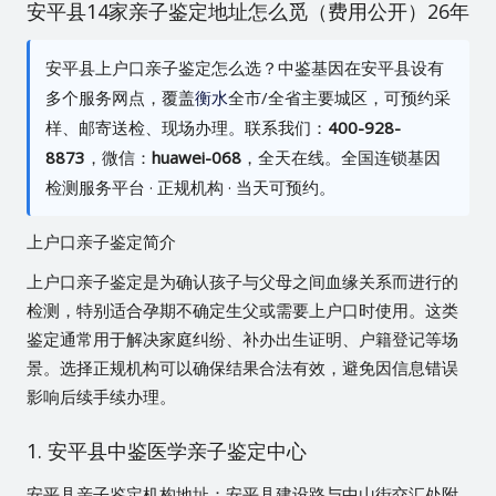
安平县14家亲子鉴定地址怎么觅（费用公开）26年
安平县上户口亲子鉴定怎么选？中鉴基因在安平县设有
多个服务网点，覆盖
衡水
全市/全省主要城区，可预约采
样、邮寄送检、现场办理。联系我们：
400-928-
8873
，微信：
huawei-068
，全天在线。全国连锁基因
检测服务平台 · 正规机构 · 当天可预约。
上户口亲子鉴定简介
上户口亲子鉴定是为确认孩子与父母之间血缘关系而进行的
检测，特别适合孕期不确定生父或需要上户口时使用。这类
鉴定通常用于解决家庭纠纷、补办出生证明、户籍登记等场
景。选择正规机构可以确保结果合法有效，避免因信息错误
影响后续手续办理。
1. 安平县中鉴医学亲子鉴定中心
安平县亲子鉴定机构地址：安平县建设路与中山街交汇处附