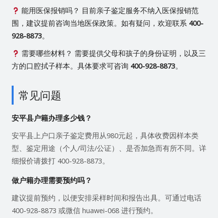
能用医保报销吗？ 目前亲子鉴定服务不纳入医保报销范
围，建议提前咨询当地医保政策。如有疑问，欢迎联系
400-
928-8873
。
需要哪些材料？ 需要提供父母和孩子的身份证明，以及三
方的口腔拭子样本。具体要求可咨询
400-928-8873
。
常见问题
安平县户籍办理多少钱？
安平县上户口亲子鉴定费用从980元起，具体收费因样本类
型、鉴定用途（个人/司法/公证）、是否加急而有所不同。详
细报价请拨打 400-928-8873。
做户籍办理需要预约吗？
建议提前预约，以便安排采样时间和报告出具。可通过电话
400-928-8873 或微信 huawei-068 进行预约。