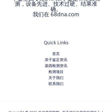
测，设备先进、技术过硬、结果准
确。
我们在 68dna.com
Quick Links
首页
亲子鉴定资讯
基因检测资讯
检测项目
关于我们
联系我们