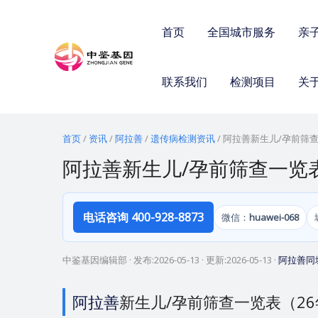
跳
至
首页
全国城市服务
亲
内
容
联系我们
检测项目
关
首页
/
资讯
/
阿拉善
/
遗传病检测资讯
/
阿拉善新生儿/孕前筛查
阿拉善新生儿/孕前筛查一览
电话咨询 400-928-8873
微信：
huawei-068
中鉴基因编辑部
· 发布:
2026-05-13
· 更新:
2026-05-13
·
阿拉善同
阿拉善
新生儿/孕前筛查一览表（26