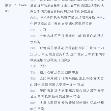
微信：huawei-
彝族
红河哈尼族彝族
文山壮族苗族
西双版纳傣族
大
068
理白族
德宏傣族景颇族
怒江傈僳族
迪庆藏族
呼和浩特
包头
乌海
赤峰
通辽
鄂尔多斯
呼伦贝
内蒙古
尔
巴彦淖尔
乌兰察布
兴安
锡林郭勒
阿拉善
北京
北京
长春
吉林
四平
辽源
通化
白山
松原
白城
延边
吉林
朝鲜族
成都
自贡
攀枝花
泸州
德阳
绵阳
广元
遂宁
内
四川
江
乐山
南充
眉山
宜宾
广安
达州
雅安
巴中
资阳
阿坝
藏族羌族
甘孜藏族
凉山彝族
天津
天津
银川
石嘴山
吴忠
固原
中卫
宁夏
合肥
芜湖
蚌埠
淮南
马鞍山
淮北
铜陵
安庆
黄
安徽
山
滁州
阜阳
宿州
六安
亳州
池州
宣城
济南
青岛
淄博
枣庄
东营
烟台
潍坊
济宁
泰安
山东
威海
日照
临沂
德州
聊城
滨州
菏泽
太原
大同
阳泉
长治
晋城
朔州
晋中
运城
忻州
山西
临汾
吕梁