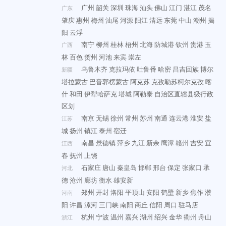
广州
韶关
深圳
珠海
汕头
佛山
江门
湛江
茂名
广东
肇庆
惠州
梅州
汕尾
河源
阳江
清远
东莞
中山
潮州
揭
阳
云浮
南宁
柳州
桂林
梧州
北海
防城港
钦州
贵港
玉
广西
林
百色
贺州
河池
来宾
崇左
乌鲁木齐
克拉玛依
吐鲁番
哈密
昌吉回族
博尔
新疆
塔拉蒙古
巴音郭楞蒙古
阿克苏
克孜勒苏柯尔克孜
喀
什
和田
伊犁哈萨克
塔城
阿勒泰
自治区直辖县级行政
区划
南京
无锡
徐州
常州
苏州
南通
连云港
淮安
盐
江苏
城
扬州
镇江
泰州
宿迁
南昌
景德镇
萍乡
九江
新余
鹰潭
赣州
吉安
宜
江西
春
抚州
上饶
石家庄
唐山
秦皇岛
邯郸
邢台
保定
张家口
承
河北
德
沧州
廊坊
衡水
雄安新
郑州
开封
洛阳
平顶山
安阳
鹤壁
新乡
焦作
濮
河南
阳
许昌
漯河
三门峡
南阳
商丘
信阳
周口
驻马店
杭州
宁波
温州
嘉兴
湖州
绍兴
金华
衢州
舟山
浙江