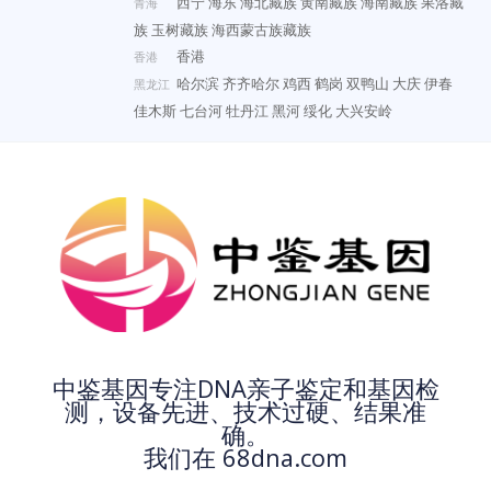
西宁
海东
海北藏族
黄南藏族
海南藏族
果洛藏
青海
族
玉树藏族
海西蒙古族藏族
香港
香港
哈尔滨
齐齐哈尔
鸡西
鹤岗
双鸭山
大庆
伊春
黑龙江
佳木斯
七台河
牡丹江
黑河
绥化
大兴安岭
中鉴基因专注DNA亲子鉴定和基因检
测，设备先进、技术过硬、结果准
确。
我们在 68dna.com