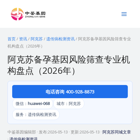
跳
Main
至
Menu
内
容
首页
/
资讯
/
阿克苏
/
遗传病检测资讯
/
阿克苏备孕基因风险筛查专业
机构盘点（2026年）
阿克苏备孕基因风险筛查专业机
构盘点（2026年）
电话咨询 400-928-8873
微信：
huawei-068
城市：阿克苏
服务：遗传病检测资讯
中鉴基因编辑部
· 发布:
2026-05-13
· 更新:
2026-05-13
·
阿克苏同城文章
·
遗传病检测资讯