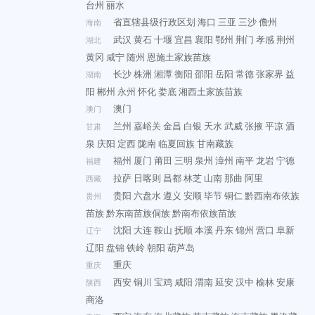
台州
丽水
省直辖县级行政区划
海口
三亚
三沙
儋州
海南
武汉
黄石
十堰
宜昌
襄阳
鄂州
荆门
孝感
荆州
湖北
黄冈
咸宁
随州
恩施土家族苗族
长沙
株洲
湘潭
衡阳
邵阳
岳阳
常德
张家界
益
湖南
阳
郴州
永州
怀化
娄底
湘西土家族苗族
澳门
澳门
兰州
嘉峪关
金昌
白银
天水
武威
张掖
平凉
酒
甘肃
泉
庆阳
定西
陇南
临夏回族
甘南藏族
福州
厦门
莆田
三明
泉州
漳州
南平
龙岩
宁德
福建
拉萨
日喀则
昌都
林芝
山南
那曲
阿里
西藏
贵阳
六盘水
遵义
安顺
毕节
铜仁
黔西南布依族
贵州
苗族
黔东南苗族侗族
黔南布依族苗族
沈阳
大连
鞍山
抚顺
本溪
丹东
锦州
营口
阜新
辽宁
辽阳
盘锦
铁岭
朝阳
葫芦岛
重庆
重庆
西安
铜川
宝鸡
咸阳
渭南
延安
汉中
榆林
安康
陕西
商洛