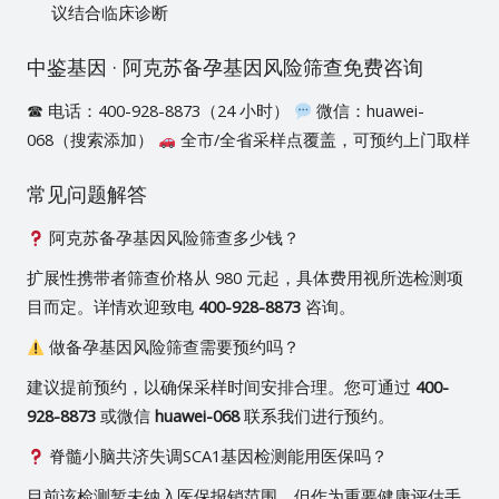
议结合临床诊断
中鉴基因 · 阿克苏备孕基因风险筛查免费咨询
☎ 电话：400-928-8873（24 小时）
微信：huawei-
068（搜索添加）
全市/全省采样点覆盖，可预约上门取样
常见问题解答
阿克苏备孕基因风险筛查多少钱？
扩展性携带者筛查价格从 980 元起，具体费用视所选检测项
目而定。详情欢迎致电
400-928-8873
咨询。
做备孕基因风险筛查需要预约吗？
建议提前预约，以确保采样时间安排合理。您可通过
400-
928-8873
或微信
huawei-068
联系我们进行预约。
脊髓小脑共济失调SCA1基因检测能用医保吗？
目前该检测暂未纳入医保报销范围，但作为重要健康评估手