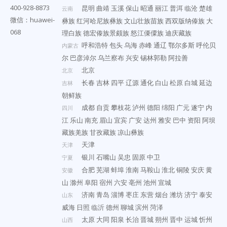
400-928-8873
昆明
曲靖
玉溪
保山
昭通
丽江
普洱
临沧
楚雄
云南
微信：huawei-
彝族
红河哈尼族彝族
文山壮族苗族
西双版纳傣族
大
068
理白族
德宏傣族景颇族
怒江傈僳族
迪庆藏族
呼和浩特
包头
乌海
赤峰
通辽
鄂尔多斯
呼伦贝
内蒙古
尔
巴彦淖尔
乌兰察布
兴安
锡林郭勒
阿拉善
北京
北京
长春
吉林
四平
辽源
通化
白山
松原
白城
延边
吉林
朝鲜族
成都
自贡
攀枝花
泸州
德阳
绵阳
广元
遂宁
内
四川
江
乐山
南充
眉山
宜宾
广安
达州
雅安
巴中
资阳
阿坝
藏族羌族
甘孜藏族
凉山彝族
天津
天津
银川
石嘴山
吴忠
固原
中卫
宁夏
合肥
芜湖
蚌埠
淮南
马鞍山
淮北
铜陵
安庆
黄
安徽
山
滁州
阜阳
宿州
六安
亳州
池州
宣城
济南
青岛
淄博
枣庄
东营
烟台
潍坊
济宁
泰安
山东
威海
日照
临沂
德州
聊城
滨州
菏泽
太原
大同
阳泉
长治
晋城
朔州
晋中
运城
忻州
山西