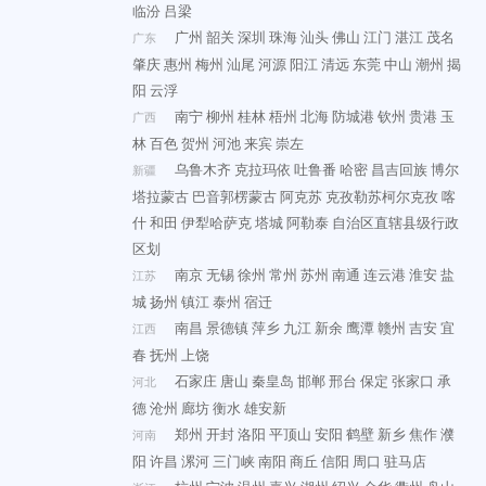
临汾
吕梁
广州
韶关
深圳
珠海
汕头
佛山
江门
湛江
茂名
广东
肇庆
惠州
梅州
汕尾
河源
阳江
清远
东莞
中山
潮州
揭
阳
云浮
南宁
柳州
桂林
梧州
北海
防城港
钦州
贵港
玉
广西
林
百色
贺州
河池
来宾
崇左
乌鲁木齐
克拉玛依
吐鲁番
哈密
昌吉回族
博尔
新疆
塔拉蒙古
巴音郭楞蒙古
阿克苏
克孜勒苏柯尔克孜
喀
什
和田
伊犁哈萨克
塔城
阿勒泰
自治区直辖县级行政
区划
南京
无锡
徐州
常州
苏州
南通
连云港
淮安
盐
江苏
城
扬州
镇江
泰州
宿迁
南昌
景德镇
萍乡
九江
新余
鹰潭
赣州
吉安
宜
江西
春
抚州
上饶
石家庄
唐山
秦皇岛
邯郸
邢台
保定
张家口
承
河北
德
沧州
廊坊
衡水
雄安新
郑州
开封
洛阳
平顶山
安阳
鹤壁
新乡
焦作
濮
河南
阳
许昌
漯河
三门峡
南阳
商丘
信阳
周口
驻马店