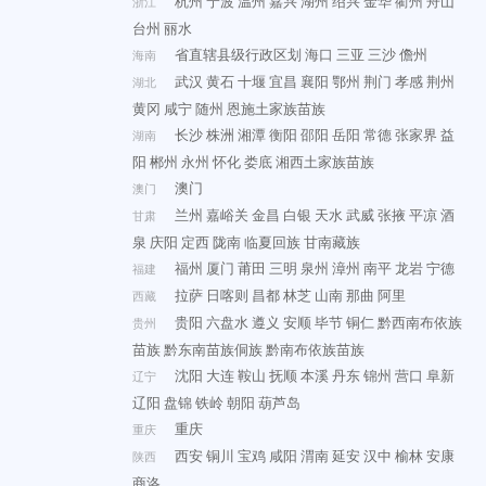
杭州
宁波
温州
嘉兴
湖州
绍兴
金华
衢州
舟山
浙江
台州
丽水
省直辖县级行政区划
海口
三亚
三沙
儋州
海南
武汉
黄石
十堰
宜昌
襄阳
鄂州
荆门
孝感
荆州
湖北
黄冈
咸宁
随州
恩施土家族苗族
长沙
株洲
湘潭
衡阳
邵阳
岳阳
常德
张家界
益
湖南
阳
郴州
永州
怀化
娄底
湘西土家族苗族
澳门
澳门
兰州
嘉峪关
金昌
白银
天水
武威
张掖
平凉
酒
甘肃
泉
庆阳
定西
陇南
临夏回族
甘南藏族
福州
厦门
莆田
三明
泉州
漳州
南平
龙岩
宁德
福建
拉萨
日喀则
昌都
林芝
山南
那曲
阿里
西藏
贵阳
六盘水
遵义
安顺
毕节
铜仁
黔西南布依族
贵州
苗族
黔东南苗族侗族
黔南布依族苗族
沈阳
大连
鞍山
抚顺
本溪
丹东
锦州
营口
阜新
辽宁
辽阳
盘锦
铁岭
朝阳
葫芦岛
重庆
重庆
西安
铜川
宝鸡
咸阳
渭南
延安
汉中
榆林
安康
陕西
商洛