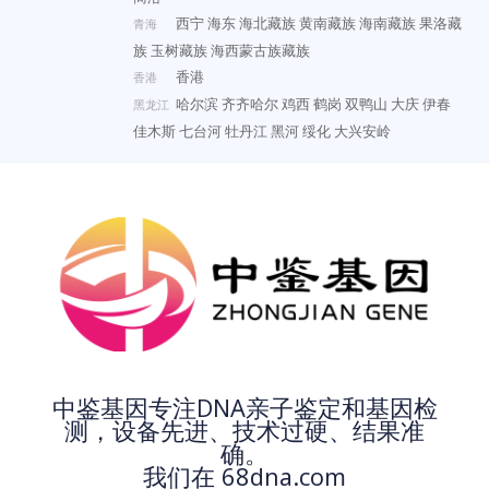
西宁
海东
海北藏族
黄南藏族
海南藏族
果洛藏
青海
族
玉树藏族
海西蒙古族藏族
香港
香港
哈尔滨
齐齐哈尔
鸡西
鹤岗
双鸭山
大庆
伊春
黑龙江
佳木斯
七台河
牡丹江
黑河
绥化
大兴安岭
中鉴基因专注DNA亲子鉴定和基因检
测，设备先进、技术过硬、结果准
确。
我们在 68dna.com