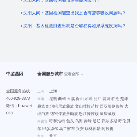
沈阳人问：基因检测能查出我是否有营养吸收问题吗？
沈阳：基因检测能查出我是否容易得泌尿系统疾病吗？
中鉴基因
全国服务城市
查看全部 →
全国服务热线：
上海
上海
400-928-8873
昆明
曲靖
玉溪
保山
昭通
丽江
普洱
临沧
楚雄
云南
微信：huawei-
彝族
红河哈尼族彝族
文山壮族苗族
西双版纳傣族
大
068
理白族
德宏傣族景颇族
怒江傈僳族
迪庆藏族
呼和浩特
包头
乌海
赤峰
通辽
鄂尔多斯
呼伦贝
内蒙古
尔
巴彦淖尔
乌兰察布
兴安
锡林郭勒
阿拉善
北京
北京