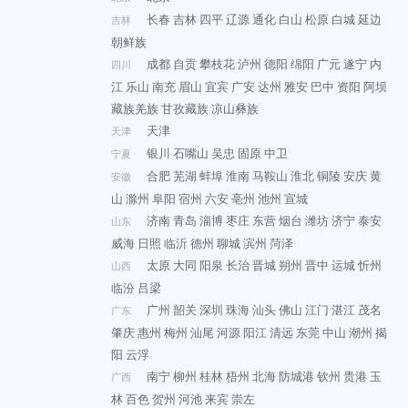
长春
吉林
四平
辽源
通化
白山
松原
白城
延边
吉林
朝鲜族
成都
自贡
攀枝花
泸州
德阳
绵阳
广元
遂宁
内
四川
江
乐山
南充
眉山
宜宾
广安
达州
雅安
巴中
资阳
阿坝
藏族羌族
甘孜藏族
凉山彝族
天津
天津
银川
石嘴山
吴忠
固原
中卫
宁夏
合肥
芜湖
蚌埠
淮南
马鞍山
淮北
铜陵
安庆
黄
安徽
山
滁州
阜阳
宿州
六安
亳州
池州
宣城
济南
青岛
淄博
枣庄
东营
烟台
潍坊
济宁
泰安
山东
威海
日照
临沂
德州
聊城
滨州
菏泽
太原
大同
阳泉
长治
晋城
朔州
晋中
运城
忻州
山西
临汾
吕梁
广州
韶关
深圳
珠海
汕头
佛山
江门
湛江
茂名
广东
肇庆
惠州
梅州
汕尾
河源
阳江
清远
东莞
中山
潮州
揭
阳
云浮
南宁
柳州
桂林
梧州
北海
防城港
钦州
贵港
玉
广西
林
百色
贺州
河池
来宾
崇左