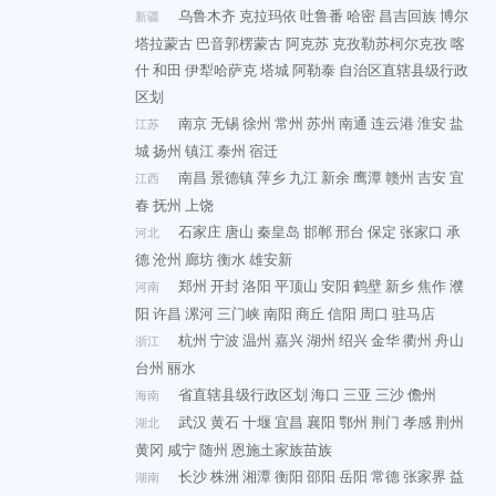
乌鲁木齐
克拉玛依
吐鲁番
哈密
昌吉回族
博尔
新疆
塔拉蒙古
巴音郭楞蒙古
阿克苏
克孜勒苏柯尔克孜
喀
什
和田
伊犁哈萨克
塔城
阿勒泰
自治区直辖县级行政
区划
南京
无锡
徐州
常州
苏州
南通
连云港
淮安
盐
江苏
城
扬州
镇江
泰州
宿迁
南昌
景德镇
萍乡
九江
新余
鹰潭
赣州
吉安
宜
江西
春
抚州
上饶
石家庄
唐山
秦皇岛
邯郸
邢台
保定
张家口
承
河北
德
沧州
廊坊
衡水
雄安新
郑州
开封
洛阳
平顶山
安阳
鹤壁
新乡
焦作
濮
河南
阳
许昌
漯河
三门峡
南阳
商丘
信阳
周口
驻马店
杭州
宁波
温州
嘉兴
湖州
绍兴
金华
衢州
舟山
浙江
台州
丽水
省直辖县级行政区划
海口
三亚
三沙
儋州
海南
武汉
黄石
十堰
宜昌
襄阳
鄂州
荆门
孝感
荆州
湖北
黄冈
咸宁
随州
恩施土家族苗族
长沙
株洲
湘潭
衡阳
邵阳
岳阳
常德
张家界
益
湖南