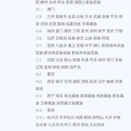
阳
郴州
永州
怀化
娄底
湘西土家族苗族
澳门
澳门
兰州
嘉峪关
金昌
白银
天水
武威
张掖
平凉
酒
甘肃
泉
庆阳
定西
陇南
临夏回族
甘南藏族
福州
厦门
莆田
三明
泉州
漳州
南平
龙岩
宁德
福建
拉萨
日喀则
昌都
林芝
山南
那曲
阿里
西藏
贵阳
六盘水
遵义
安顺
毕节
铜仁
黔西南布依族
贵州
苗族
黔东南苗族侗族
黔南布依族苗族
沈阳
大连
鞍山
抚顺
本溪
丹东
锦州
营口
阜新
辽宁
辽阳
盘锦
铁岭
朝阳
葫芦岛
重庆
重庆
西安
铜川
宝鸡
咸阳
渭南
延安
汉中
榆林
安康
陕西
商洛
西宁
海东
海北藏族
黄南藏族
海南藏族
果洛藏
青海
族
玉树藏族
海西蒙古族藏族
香港
香港
哈尔滨
齐齐哈尔
鸡西
鹤岗
双鸭山
大庆
伊春
黑龙江
佳木斯
七台河
牡丹江
黑河
绥化
大兴安岭