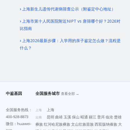
上海新生儿遗传代谢病筛查公示（附鉴定中心地址）
上海市第十人民医院附近NIPT vs 唐筛哪个好？2026对
比指南
上海2026最新步骤：入学用的亲子鉴定怎么做？流程是
什么？
中鉴基因
全国服务城市
查看全部 →
全国服务热线：
上海
上海
400-928-8873
昆明
曲靖
玉溪
保山
昭通
丽江
普洱
临沧
楚雄
云南
微信：huawei-
彝族
红河哈尼族彝族
文山壮族苗族
西双版纳傣族
大