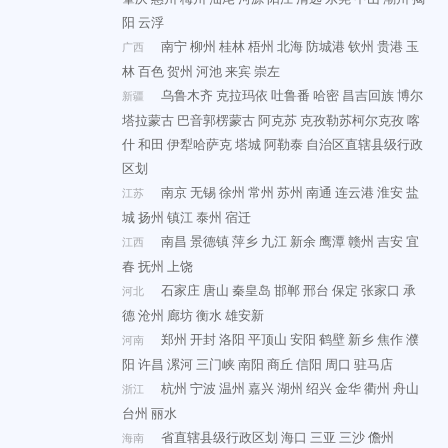
阳
云浮
南宁
柳州
桂林
梧州
北海
防城港
钦州
贵港
玉
广西
林
百色
贺州
河池
来宾
崇左
乌鲁木齐
克拉玛依
吐鲁番
哈密
昌吉回族
博尔
新疆
塔拉蒙古
巴音郭楞蒙古
阿克苏
克孜勒苏柯尔克孜
喀
什
和田
伊犁哈萨克
塔城
阿勒泰
自治区直辖县级行政
区划
南京
无锡
徐州
常州
苏州
南通
连云港
淮安
盐
江苏
城
扬州
镇江
泰州
宿迁
南昌
景德镇
萍乡
九江
新余
鹰潭
赣州
吉安
宜
江西
春
抚州
上饶
石家庄
唐山
秦皇岛
邯郸
邢台
保定
张家口
承
河北
德
沧州
廊坊
衡水
雄安新
郑州
开封
洛阳
平顶山
安阳
鹤壁
新乡
焦作
濮
河南
阳
许昌
漯河
三门峡
南阳
商丘
信阳
周口
驻马店
杭州
宁波
温州
嘉兴
湖州
绍兴
金华
衢州
舟山
浙江
台州
丽水
省直辖县级行政区划
海口
三亚
三沙
儋州
海南