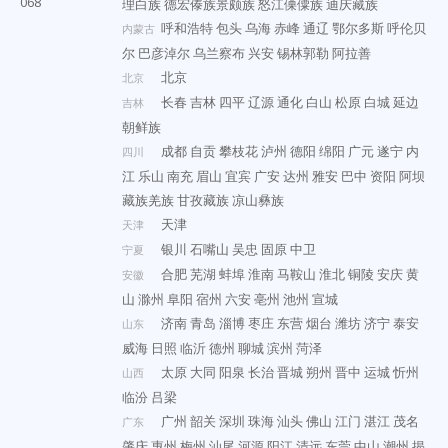
068
理白族
德宏傣族景颇族
怒江傈僳族
迪庆藏族
呼和浩特
包头
乌海
赤峰
通辽
鄂尔多斯
呼伦贝
内蒙古
尔
巴彦淖尔
乌兰察布
兴安
锡林郭勒
阿拉善
北京
北京
长春
吉林
四平
辽源
通化
白山
松原
白城
延边
吉林
朝鲜族
成都
自贡
攀枝花
泸州
德阳
绵阳
广元
遂宁
内
四川
江
乐山
南充
眉山
宜宾
广安
达州
雅安
巴中
资阳
阿坝
藏族羌族
甘孜藏族
凉山彝族
天津
天津
银川
石嘴山
吴忠
固原
中卫
宁夏
合肥
芜湖
蚌埠
淮南
马鞍山
淮北
铜陵
安庆
黄
安徽
山
滁州
阜阳
宿州
六安
亳州
池州
宣城
济南
青岛
淄博
枣庄
东营
烟台
潍坊
济宁
泰安
山东
威海
日照
临沂
德州
聊城
滨州
菏泽
太原
大同
阳泉
长治
晋城
朔州
晋中
运城
忻州
山西
临汾
吕梁
广州
韶关
深圳
珠海
汕头
佛山
江门
湛江
茂名
广东
肇庆
惠州
梅州
汕尾
河源
阳江
清远
东莞
中山
潮州
揭