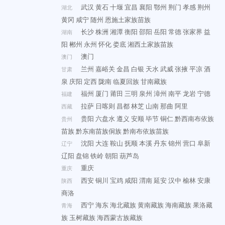
武汉
黄石
十堰
宜昌
襄阳
鄂州
荆门
孝感
荆州
湖北
黄冈
咸宁
随州
恩施土家族苗族
长沙
株洲
湘潭
衡阳
邵阳
岳阳
常德
张家界
益
湖南
阳
郴州
永州
怀化
娄底
湘西土家族苗族
澳门
澳门
兰州
嘉峪关
金昌
白银
天水
武威
张掖
平凉
酒
甘肃
泉
庆阳
定西
陇南
临夏回族
甘南藏族
福州
厦门
莆田
三明
泉州
漳州
南平
龙岩
宁德
福建
拉萨
日喀则
昌都
林芝
山南
那曲
阿里
西藏
贵阳
六盘水
遵义
安顺
毕节
铜仁
黔西南布依族
贵州
苗族
黔东南苗族侗族
黔南布依族苗族
沈阳
大连
鞍山
抚顺
本溪
丹东
锦州
营口
阜新
辽宁
辽阳
盘锦
铁岭
朝阳
葫芦岛
重庆
重庆
西安
铜川
宝鸡
咸阳
渭南
延安
汉中
榆林
安康
陕西
商洛
西宁
海东
海北藏族
黄南藏族
海南藏族
果洛藏
青海
族
玉树藏族
海西蒙古族藏族