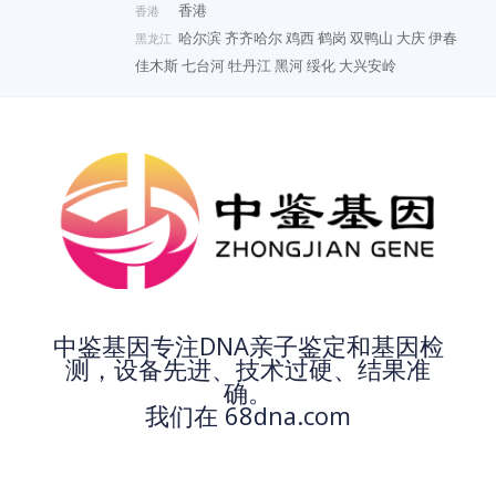
香港
香港
哈尔滨
齐齐哈尔
鸡西
鹤岗
双鸭山
大庆
伊春
黑龙江
佳木斯
七台河
牡丹江
黑河
绥化
大兴安岭
中鉴基因专注DNA亲子鉴定和基因检
测，设备先进、技术过硬、结果准
确。
我们在 68dna.com