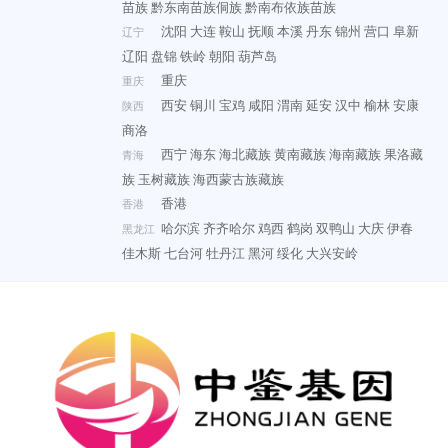
苗族
黔东南苗族侗族
黔南布依族苗族
沈阳
大连
鞍山
抚顺
本溪
丹东
锦州
营口
阜新
辽宁
辽阳
盘锦
铁岭
朝阳
葫芦岛
重庆
重庆
西安
铜川
宝鸡
咸阳
渭南
延安
汉中
榆林
安康
陕西
商洛
西宁
海东
海北藏族
黄南藏族
海南藏族
果洛藏
青海
族
玉树藏族
海西蒙古族藏族
香港
香港
哈尔滨
齐齐哈尔
鸡西
鹤岗
双鸭山
大庆
伊春
黑龙江
佳木斯
七台河
牡丹江
黑河
绥化
大兴安岭