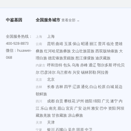
中鉴基因
全国服务城市
查看全部 →
全国服务热线：
上海
上海
400-928-8873
昆明
曲靖
玉溪
保山
昭通
丽江
普洱
临沧
楚雄
云南
微信：huawei-
彝族
红河哈尼族彝族
文山壮族苗族
西双版纳傣族
大
068
理白族
德宏傣族景颇族
怒江傈僳族
迪庆藏族
呼和浩特
包头
乌海
赤峰
通辽
鄂尔多斯
呼伦贝
内蒙古
尔
巴彦淖尔
乌兰察布
兴安
锡林郭勒
阿拉善
北京
北京
长春
吉林
四平
辽源
通化
白山
松原
白城
延边
吉林
朝鲜族
成都
自贡
攀枝花
泸州
德阳
绵阳
广元
遂宁
内
四川
江
乐山
南充
眉山
宜宾
广安
达州
雅安
巴中
资阳
阿坝
藏族羌族
甘孜藏族
凉山彝族
天津
天津
银川
石嘴山
吴忠
固原
中卫
宁夏