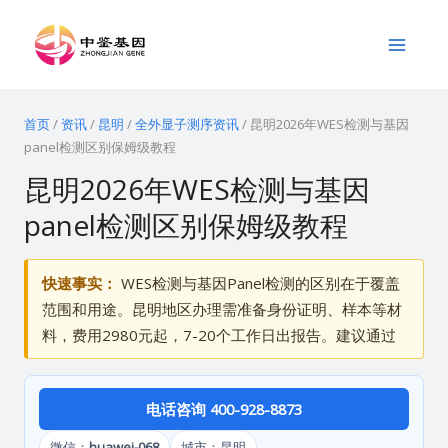
跳
Main
至
Menu
内
容
首页
/
资讯
/
昆明
/
全外显子测序资讯
/
昆明2026年WES检测与基因
panel检测区别保姆级教程
昆明2026年WES检测与基因
panel检测区别保姆级教程
快速事实：
WES检测与基因Panel检测的区别在于覆盖
范围和用途。昆明地区办理需准备身份证明、样本等材
料，费用2980元起，7-20个工作日出报告。建议通过
电话咨询 400-928-8873
微信：
huawei-068
城市：昆明