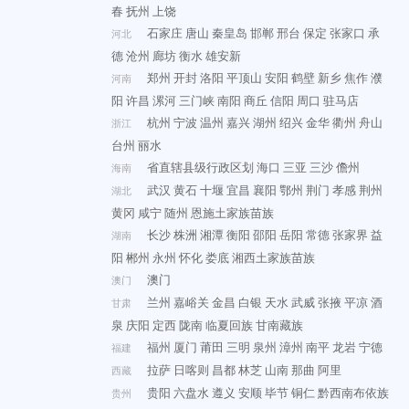
春
抚州
上饶
石家庄
唐山
秦皇岛
邯郸
邢台
保定
张家口
承
河北
德
沧州
廊坊
衡水
雄安新
郑州
开封
洛阳
平顶山
安阳
鹤壁
新乡
焦作
濮
河南
阳
许昌
漯河
三门峡
南阳
商丘
信阳
周口
驻马店
杭州
宁波
温州
嘉兴
湖州
绍兴
金华
衢州
舟山
浙江
台州
丽水
省直辖县级行政区划
海口
三亚
三沙
儋州
海南
武汉
黄石
十堰
宜昌
襄阳
鄂州
荆门
孝感
荆州
湖北
黄冈
咸宁
随州
恩施土家族苗族
长沙
株洲
湘潭
衡阳
邵阳
岳阳
常德
张家界
益
湖南
阳
郴州
永州
怀化
娄底
湘西土家族苗族
澳门
澳门
兰州
嘉峪关
金昌
白银
天水
武威
张掖
平凉
酒
甘肃
泉
庆阳
定西
陇南
临夏回族
甘南藏族
福州
厦门
莆田
三明
泉州
漳州
南平
龙岩
宁德
福建
拉萨
日喀则
昌都
林芝
山南
那曲
阿里
西藏
贵阳
六盘水
遵义
安顺
毕节
铜仁
黔西南布依族
贵州