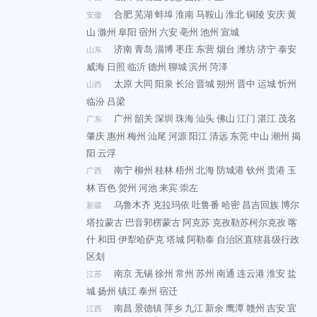
合肥
芜湖
蚌埠
淮南
马鞍山
淮北
铜陵
安庆
黄
安徽
山
滁州
阜阳
宿州
六安
亳州
池州
宣城
济南
青岛
淄博
枣庄
东营
烟台
潍坊
济宁
泰安
山东
威海
日照
临沂
德州
聊城
滨州
菏泽
太原
大同
阳泉
长治
晋城
朔州
晋中
运城
忻州
山西
临汾
吕梁
广州
韶关
深圳
珠海
汕头
佛山
江门
湛江
茂名
广东
肇庆
惠州
梅州
汕尾
河源
阳江
清远
东莞
中山
潮州
揭
阳
云浮
南宁
柳州
桂林
梧州
北海
防城港
钦州
贵港
玉
广西
林
百色
贺州
河池
来宾
崇左
乌鲁木齐
克拉玛依
吐鲁番
哈密
昌吉回族
博尔
新疆
塔拉蒙古
巴音郭楞蒙古
阿克苏
克孜勒苏柯尔克孜
喀
什
和田
伊犁哈萨克
塔城
阿勒泰
自治区直辖县级行政
区划
南京
无锡
徐州
常州
苏州
南通
连云港
淮安
盐
江苏
城
扬州
镇江
泰州
宿迁
南昌
景德镇
萍乡
九江
新余
鹰潭
赣州
吉安
宜
江西