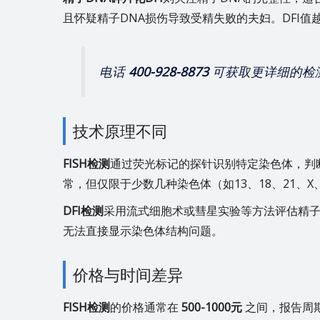
且怀疑精子DNA损伤导致受精失败的夫妇。DFI值
电话
400-928-8873
可获取更详细的检
技术原理不同
FISH检测
通过荧光标记的探针识别特定染色体，判
常，但仅限于少数几种染色体（如13、18、21、X
DFI检测
采用流式细胞术或彗星实验等方法评估精子
无法直接显示染色体结构问题。
价格与时间差异
FISH检测
的价格通常在
500-1000元
之间，报告周