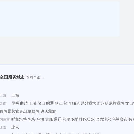
全国服务城市
查看全部 →
上海
上海
昆明
曲靖
玉溪
保山
昭通
丽江
普洱
临沧
楚雄彝族
红河哈尼族彝族
文山
云南
傣族景颇族
怒江傈僳族
迪庆藏族
呼和浩特
包头
乌海
赤峰
通辽
鄂尔多斯
呼伦贝尔
巴彦淖尔
乌兰察布
兴
内蒙古
北京
北京