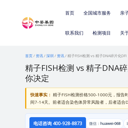
跳
至
首页
全国城市服务
亲
内
容
联系我们
检测项目
关
首页
/
资讯
/
深圳
/
资讯
/
精子FISH检测 vs 精子DNA碎片化
精子FISH检测 vs 精子DN
你决定
快速事实：
精子FISH检测价格500-1000元，报告
间7-14天。前者适合染色体异常风险者，后者适合DNA
电话咨询 400-928-8873
微信：
huawei-068