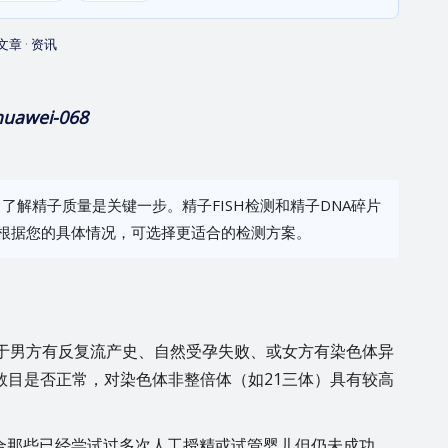
文章
·
资讯
huawei-068
解精子质量是关键一步。精子FISH检测和精子DNA碎片
。根据您的具体情况，可选择更适合的检测方案。
于男方有反复流产史、自然受孕失败、或女方有染色体异
数目是否正常，对染色体非整倍体（如21三体）具有较高
合那些已经尝试过多次人工授精或试管婴儿但仍未成功，