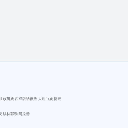
壮族苗族
西双版纳傣族
大理白族
德宏
安
锡林郭勒
阿拉善