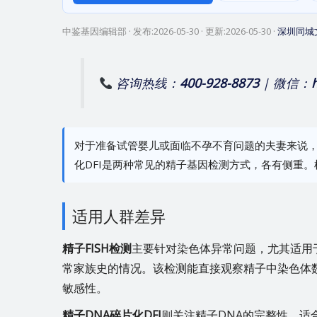
中鉴基因编辑部
· 发布:
2026-05-30
· 更新:
2026-05-30
·
深圳同城
咨询热线：
400-928-8873
| 微信：
对于准备试管婴儿或面临不孕不育问题的夫妻来说，了
化DFI是两种常见的精子基因检测方式，各有侧重
适用人群差异
精子FISH检测
主要针对染色体异常问题，尤其适用
常家族史的情况。该检测能直接观察精子中染色体
敏感性。
精子DNA碎片化DFI
则关注精子DNA的完整性，适