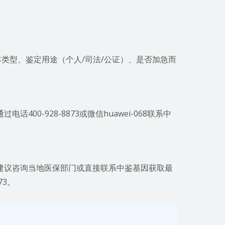
本类型、鉴定用途（个人/司法/公证）、是否加急而
00-928-8873或微信huawei-068联系中
建议咨询当地医保部门或直接联系中鉴基因获取最
73。