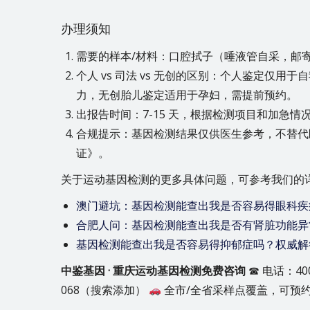
办理须知
需要的样本/材料：口腔拭子（唾液管自采，邮
个人 vs 司法 vs 无创的区别：个人鉴定仅
力，无创胎儿鉴定适用于孕妇，需提前预约。
出报告时间：7-15 天，根据检测项目和加急情
合规提示：基因检测结果仅供医生参考，不替代
证》。
关于运动基因检测的更多具体问题，可参考我们的
澳门避坑：基因检测能查出我是否容易得眼科疾
合肥人问：基因检测能查出我是否有肾脏功能异
基因检测能查出我是否容易得抑郁症吗？权威解
中鉴基因 · 重庆运动基因检测免费咨询
☎ 电话：400
068（搜索添加）
全市/全省采样点覆盖，可预