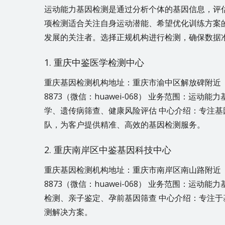
运动能力基因检测是通过分析个体的基因信息，评
项检测适合关注自身运动潜能、希望优化训练方案
发展的关注者。选择正规机构进行检测，确保数据
1. 重庆中鉴医学检测中心
重庆基因检测机构地址：重庆市渝中区解放碑附近（具
8873（微信：huawei-068） 业务范围：运
学、遗传病筛查、健康风险评估 中心介绍：专注
队，为客户提供精准、高效的基因检测服务。
2. 重庆南岸区中鉴基因科技中心
重庆基因检测机构地址：重庆市南岸区南山路附近（具
8873（微信：huawei-068） 业务范围：运
检测、亲子鉴定、孕前基因筛查 中心介绍：专注
测解决方案。