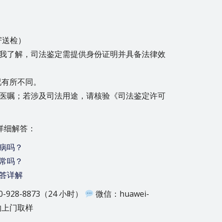
寄送检）
用于自我了解，司法鉴定需提供身份证明并具备法律效
况有所不同。
医嘱；若涉及司法用途，请核验《司法鉴定许可
详细解答：
病吗？
常吗？
答详解
-928-8873（24 小时）
微信：huawei-
约上门取样