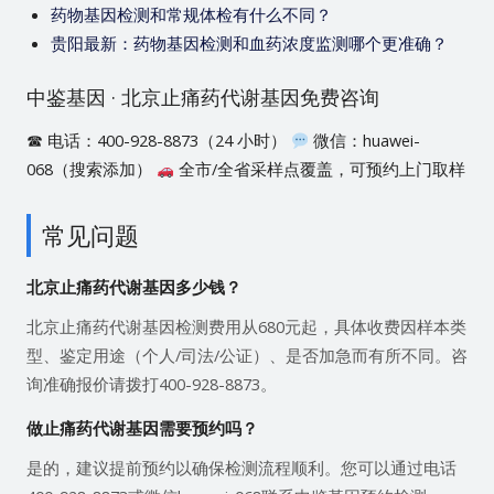
药物基因检测和常规体检有什么不同？
贵阳最新：药物基因检测和血药浓度监测哪个更准确？
中鉴基因 · 北京止痛药代谢基因免费咨询
☎ 电话：400-928-8873（24 小时）
微信：huawei-
068（搜索添加）
全市/全省采样点覆盖，可预约上门取样
常见问题
北京止痛药代谢基因多少钱？
北京止痛药代谢基因检测费用从680元起，具体收费因样本类
型、鉴定用途（个人/司法/公证）、是否加急而有所不同。咨
询准确报价请拨打400-928-8873。
做止痛药代谢基因需要预约吗？
是的，建议提前预约以确保检测流程顺利。您可以通过电话