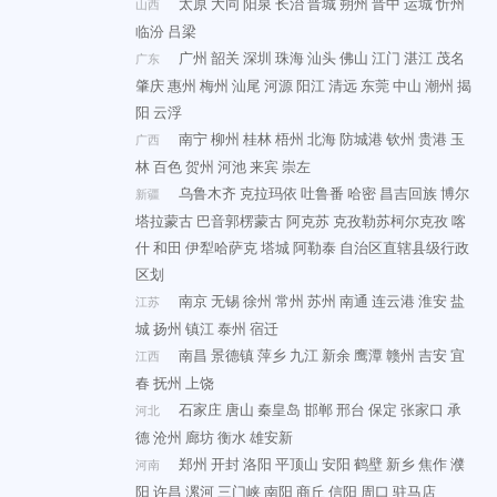
太原
大同
阳泉
长治
晋城
朔州
晋中
运城
忻州
山西
临汾
吕梁
广州
韶关
深圳
珠海
汕头
佛山
江门
湛江
茂名
广东
肇庆
惠州
梅州
汕尾
河源
阳江
清远
东莞
中山
潮州
揭
阳
云浮
南宁
柳州
桂林
梧州
北海
防城港
钦州
贵港
玉
广西
林
百色
贺州
河池
来宾
崇左
乌鲁木齐
克拉玛依
吐鲁番
哈密
昌吉回族
博尔
新疆
塔拉蒙古
巴音郭楞蒙古
阿克苏
克孜勒苏柯尔克孜
喀
什
和田
伊犁哈萨克
塔城
阿勒泰
自治区直辖县级行政
区划
南京
无锡
徐州
常州
苏州
南通
连云港
淮安
盐
江苏
城
扬州
镇江
泰州
宿迁
南昌
景德镇
萍乡
九江
新余
鹰潭
赣州
吉安
宜
江西
春
抚州
上饶
石家庄
唐山
秦皇岛
邯郸
邢台
保定
张家口
承
河北
德
沧州
廊坊
衡水
雄安新
郑州
开封
洛阳
平顶山
安阳
鹤壁
新乡
焦作
濮
河南
阳
许昌
漯河
三门峡
南阳
商丘
信阳
周口
驻马店