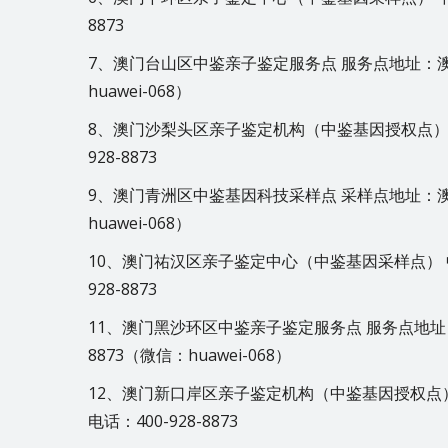
8873
7、澳门台山区中鉴亲子鉴定服务点 服务点地址：澳门台
huawei-068）
8、澳门沙梨头区亲子鉴定机构（中鉴基因授权点） 
928-8873
9、澳门青洲区中鉴基因科技采样点 采样点地址：澳门青
huawei-068）
10、澳门祐汉区亲子鉴定中心（中鉴基因采样点） 
928-8873
11、澳门黑沙环区中鉴亲子鉴定服务点 服务点地址：
8873（微信：huawei-068）
12、澳门新口岸区亲子鉴定机构（中鉴基因授权点
电话：400-928-8873