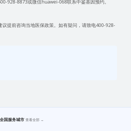
28-8873或微信huawei-068联系中鉴基因预约。
提前咨询当地医保政策。如有疑问，请致电400-928-
全国服务城市
查看全部 →