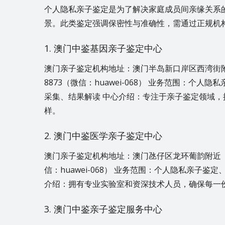
个人隐私亲子鉴定是为了解决家庭成员间亲缘关系
景。此类鉴定强调保密性与准确性，需通过正规机
1. 澳门中鉴基因亲子鉴定中心
澳门亲子鉴定机构地址：澳门半岛新口岸区西湾街附近
8873（微信：huawei-068） 业务范围：个
采集、结果解读 中心介绍：专注于亲子鉴定领域
样。
2. 澳门中鉴医学亲子鉴定中心
澳门亲子鉴定机构地址：澳门氹仔区龙环葡韵附近（具体
信：huawei-068） 业务范围：个人隐私亲子
介绍：拥有专业实验室和资深技术人员，确保每一
3. 澳门中鉴亲子鉴定服务中心