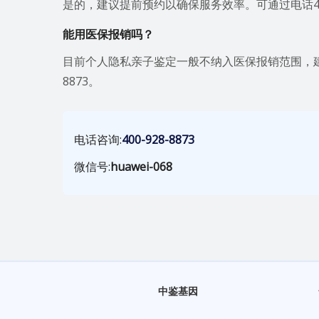
是的，建议提前预约以确保服务效率。可通过电话400-9
能用医保报销吗？
目前个人隐私亲子鉴定一般不纳入医保报销范围，建议
8873。
电话咨询:
400-928-8873
微信号:
huawei-068
中鉴基因