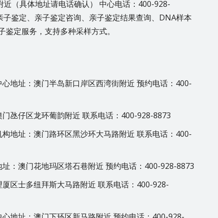
（具体地址请电话确认） 中心电话：400-928-
人隐私亲子鉴定、亲子鉴定咨询、亲子鉴定结果查询、DNA样本
亲子鉴定服务，支持多种采样方式。
心地址：澳门半岛新口岸区西湾街附近 预约电话：400-
仔区龙环葡韵附近 联系电话：400-928-8873
构地址：澳门路环区黑沙环大马路附近 联系电话：400-
澳门花地玛区塔石巷附近 预约电话：400-928-8873
区士多纽拜斯大马路附近 联系电话：400-928-
地址：澳门下环区新马路附近 预约电话：400-928-