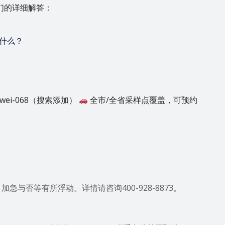
们的详细解答：
什么？
wei-068（搜索添加）
全市/全省采样点覆盖，可预约
急与否等有所浮动。详情请咨询400-928-8873。