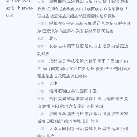
400-928-8873
昆明
曲靖
玉溪
保山
昭通
丽江
普洱
临沧
楚雄
云南
微信：huawei-
彝族
红河哈尼族彝族
文山壮族苗族
西双版纳傣族
大
068
理白族
德宏傣族景颇族
怒江傈僳族
迪庆藏族
呼和浩特
包头
乌海
赤峰
通辽
鄂尔多斯
呼伦贝
内蒙古
尔
巴彦淖尔
乌兰察布
兴安
锡林郭勒
阿拉善
北京
北京
长春
吉林
四平
辽源
通化
白山
松原
白城
延边
吉林
朝鲜族
成都
自贡
攀枝花
泸州
德阳
绵阳
广元
遂宁
内
四川
江
乐山
南充
眉山
宜宾
广安
达州
雅安
巴中
资阳
阿坝
藏族羌族
甘孜藏族
凉山彝族
天津
天津
银川
石嘴山
吴忠
固原
中卫
宁夏
合肥
芜湖
蚌埠
淮南
马鞍山
淮北
铜陵
安庆
黄
安徽
山
滁州
阜阳
宿州
六安
亳州
池州
宣城
济南
青岛
淄博
枣庄
东营
烟台
潍坊
济宁
泰安
山东
威海
日照
临沂
德州
聊城
滨州
菏泽
太原
大同
阳泉
长治
晋城
朔州
晋中
运城
忻州
山西
临汾
吕梁