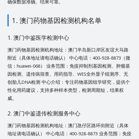
确保数据准确、结果可靠。
1. 澳门药物基因检测机构名单
1. 澳门中鉴医学检测中心
澳门药物基因检测机构地址：澳门半岛新口岸区友谊大马路
附近（具体地址请电话确认） 中心电话：400-928-8873（微
信：huawei-068） 业务范围：免疫抑制剂基因检测、肿瘤基
因检测、遗传病筛查、用药指导、WES全外显子组测序、无
创胎儿DNA检测 中心介绍：专注药物基因组学研究，提供个
性化用药建议，支持多种样本类型，检测周期短，结果权
威。
2. 澳门中鉴遗传检测服务中心
澳门药物基因检测机构地址：澳门氹仔区路环街附近（具体
地址请电话确认） 中心电话：400-928-8873 业务范围：免疫